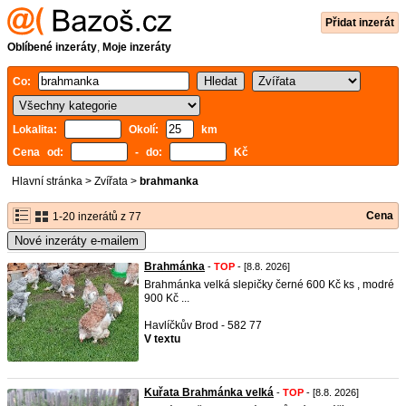
Přidat inzerát
Oblíbené inzeráty
,
Moje inzeráty
Co:
Lokalita:
Okolí:
km
Cena od:
- do:
Kč
Hlavní stránka
>
Zvířata
>
brahmanka
Cena
1-20 inzerátů z 77
Nové inzeráty e-mailem
Brahmánka
-
TOP
- [8.8. 2026]
Brahmánka velká slepičky černé 600 Kč ks , modré
900 Kč ...
Havlíčkův Brod - 582 77
V textu
Kuřata Brahmánka velká
-
TOP
- [8.8. 2026]