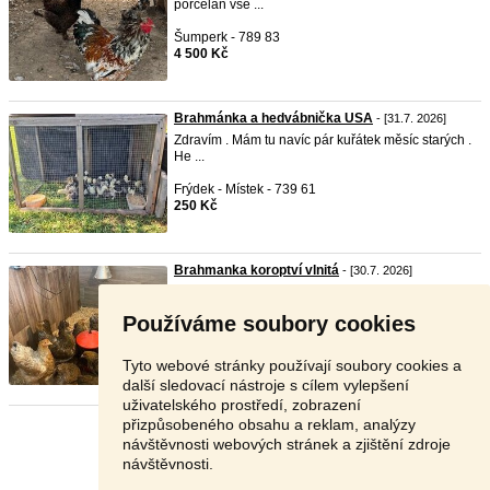
porcelan vše ...
Šumperk - 789 83
4 500 Kč
Brahmánka a hedvábnička USA
- [31.7. 2026]
Zdravím . Mám tu navíc pár kuřátek měsíc starých .
He ...
Frýdek - Místek - 739 61
250 Kč
Brahmanka koroptví vlnitá
- [30.7. 2026]
Prodám slepičky Brahmanky koroptví vlnité modré
a černé ...
Používáme soubory cookies
Klatovy - 342 01
Dohodou
Tyto webové stránky používají soubory cookies a
další sledovací nástroje s cílem vylepšení
uživatelského prostředí, zobrazení
přizpůsobeného obsahu a reklam, analýzy
Stránka:
1
2
3
Další
návštěvnosti webových stránek a zjištění zdroje
návštěvnosti.