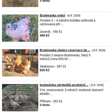
V textu
Brahmanka velká
- [6.8. 2026]
Prodám 3 – 4 měsíční kuřátka vylíhnutá a
odchovaná přir ...
Jeseník - 790 51
400 Kč
Brahmanka slepice rezervace do ...
- [4.8. 2026]
Prodám 3 slepice Brahmanky. Starý 5
měsíců.Cena 650 Kč ...
Strakonice - 387 01
650 Kč
brahmánka zdrobnělá-atraktivní ...
- [3.8. 2026]
5 ks ,nesexovaná ,5 měsíců ,modravé zbarvení
atraktiv ...
Příbram - 262 61
V textu