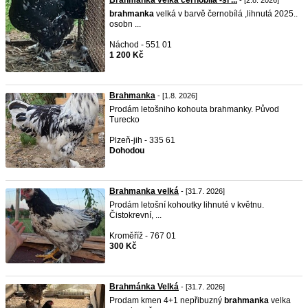
Brahmanka velká černobílá -sl ...
- [2.8. 2026]
brahmanka
velká v barvě černobílá ,lihnutá 2025..
osobn ...
Náchod - 551 01
1 200 Kč
Brahmanka
- [1.8. 2026]
Prodám letošniho kohouta brahmanky. Původ
Turecko
Plzeň-jih - 335 61
Dohodou
Brahmanka velká
- [31.7. 2026]
Prodám letošní kohoutky lihnuté v květnu.
Čistokrevní, ...
Kroměříž - 767 01
300 Kč
Brahmánka Velká
- [31.7. 2026]
Prodam kmen 4+1 nepřibuzný
brahmanka
velka