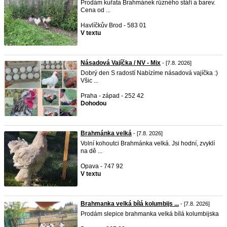
Prodám kuřata Brahmánek různého stáří a barev.
Cena od ...
Havlíčkův Brod - 583 01
V textu
Násadová Vajíčka / NV - Mix
- [7.8. 2026]
Dobrý den S radostí Nabízíme násadová vajíčka :)
Všic ...
Praha - západ - 252 42
Dohodou
Brahmánka velká
- [7.8. 2026]
Volní kohoutci Brahmánka velká. Jsi hodní, zvyklí
na dě ...
Opava - 747 92
V textu
Brahmanka velká bílá kolumbijs ...
- [7.8. 2026]
Prodám slepice brahmanka velká bílá kolumbijska