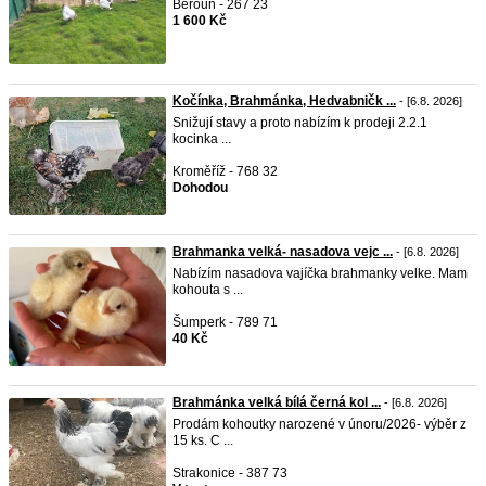
Beroun - 267 23
1 600 Kč
Kočínka, Brahmánka, Hedvabničk ...
- [6.8. 2026]
Snižují stavy a proto nabízím k prodeji 2.2.1
kocinka ...
Kroměříž - 768 32
Dohodou
Brahmanka velká- nasadova vejc ...
- [6.8. 2026]
Nabízím nasadova vajíčka brahmanky velke. Mam
kohouta s ...
Šumperk - 789 71
40 Kč
Brahmánka velká bílá černá kol ...
- [6.8. 2026]
Prodám kohoutky narozené v únoru/2026- výběr z
15 ks. C ...
Strakonice - 387 73