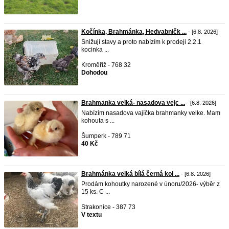
Kočínka, Brahmánka, Hedvabničk ...
- [6.8. 2026]
Snižují stavy a proto nabízím k prodeji 2.2.1
kocinka ...
Kroměříž - 768 32
Dohodou
Brahmanka velká- nasadova vejc ...
- [6.8. 2026]
Nabízím nasadova vajíčka brahmanky velke. Mam
kohouta s ...
Šumperk - 789 71
40 Kč
Brahmánka velká bílá černá kol ...
- [6.8. 2026]
Prodám kohoutky narozené v únoru/2026- výběr z
15 ks. C ...
Strakonice - 387 73
V textu