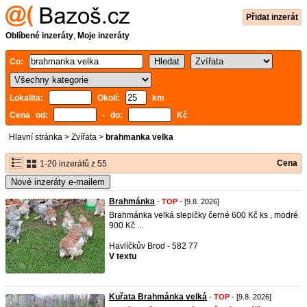
Přidat inzerát
Oblíbené inzeráty
,
Moje inzeráty
Co:
Lokalita:
Okolí:
km
Cena od:
- do:
Kč
Hlavní stránka
>
Zvířata
>
brahmanka velka
Cena
1-20 inzerátů z 55
Nové inzeráty e-mailem
Brahmánka
-
TOP
- [9.8. 2026]
Brahmánka velká slepičky černé 600 Kč ks , modré
900 Kč ...
Havlíčkův Brod - 582 77
V textu
Kuřata Brahmánka velká
-
TOP
- [9.8. 2026]