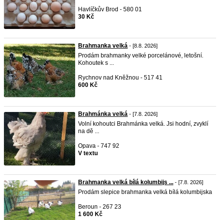
Havlíčkův Brod - 580 01
30 Kč
Brahmanka velká
- [8.8. 2026]
Prodám brahmanky velké porcelánové, letošní.
Kohoutek s ...
Rychnov nad Kněžnou - 517 41
600 Kč
Brahmánka velká
- [7.8. 2026]
Volní kohoutci Brahmánka velká. Jsi hodní, zvyklí
na dě ...
Opava - 747 92
V textu
Brahmanka velká bílá kolumbijs ...
- [7.8. 2026]
Prodám slepice brahmanka velká bílá kolumbijska
Beroun - 267 23
1 600 Kč