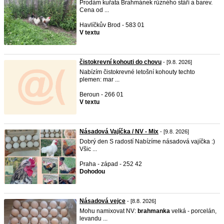
Prodám kuřata Brahmánek různého stáří a barev.
Cena od ...
Havlíčkův Brod - 583 01
V textu
čistokrevní kohouti do chovu
- [9.8. 2026]
Nabízím čistokrevné letošní kohouty techto
plemen: mar ...
Beroun - 266 01
V textu
Násadová Vajíčka / NV - Mix
- [9.8. 2026]
Dobrý den S radostí Nabízíme násadová vajíčka :)
Všic ...
Praha - západ - 252 42
Dohodou
Násadová vejce
- [8.8. 2026]
Mohu namixovat NV:
brahmanka
velká - porcelán,
levandu ...