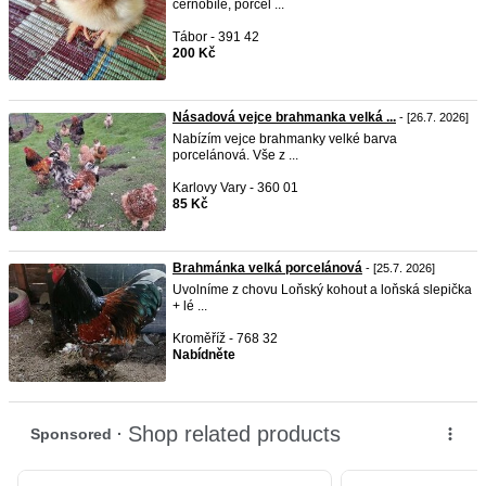
černobílé, porcel ...
Tábor - 391 42
200 Kč
Násadová vejce brahmanka velká ...
- [26.7. 2026]
Nabízím vejce brahmanky velké barva
porcelánová. Vše z ...
Karlovy Vary - 360 01
85 Kč
Brahmánka velká porcelánová
- [25.7. 2026]
Uvolníme z chovu Loňský kohout a loňská slepička
+ lé ...
Kroměříž - 768 32
Nabídněte