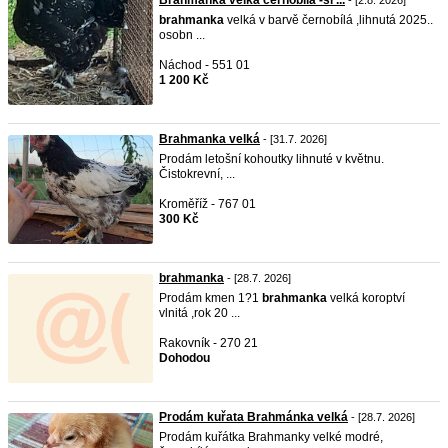
Brahmanka velká černobílá -sl ...
- [2.8. 2026]
brahmanka
velká v barvě černobílá ,lihnutá 2025..
osobn ...
Náchod - 551 01
1 200 Kč
Brahmanka velká
- [31.7. 2026]
Prodám letošní kohoutky lihnuté v květnu.
Čistokrevní, ...
Kroměříž - 767 01
300 Kč
brahmanka
- [28.7. 2026]
Prodám kmen 1?1
brahmanka
velká koroptví
vlnitá ,rok 20 ...
Rakovník - 270 21
Dohodou
Prodám kuřata Brahmánka velká
- [28.7. 2026]
Prodám kuřátka Brahmanky velké modré,