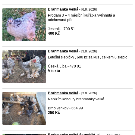
Brahmanka velká
- [6.8. 2026]
Prodám 3 – 4 měsíční kuřátka vylíhnutá a
odchovaná přir ...
Jeseník - 790 51
400 Kč
Brahmanka velká
- [3.8. 2026]
Letošní slepičky , 600 kc za kus , celkem 6 slepic
Česká Lípa - 470 01
V textu
Brahmanka velká
- [3.8. 2026]
Nabizím kohouty brahmanky velké
Brno venkov - 664 99
250 Kč