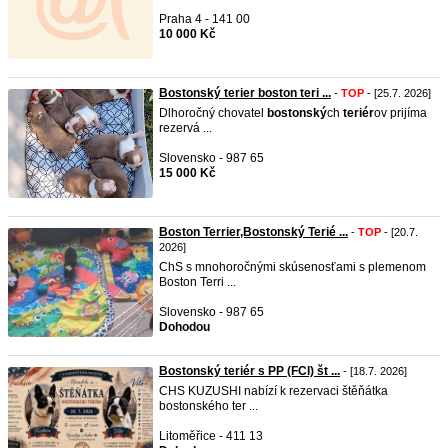
Praha 4 - 141 00
10 000 Kč
Bostonský terier boston teri ...
-
TOP
- [25.7. 2026]
Dlhoročný chovatel
bostonský
ch
teriér
ov prijíma
rezervá ...
Slovensko - 987 65
15 000 Kč
Boston Terrier,Bostonský Terié ...
-
TOP
- [20.7.
2026]
ChS s mnohoročnými skúsenosťami s plemenom
Boston Terri ...
Slovensko - 987 65
Dohodou
Bostonský teriér s PP (FCI) št ...
- [18.7. 2026]
CHS KUZUSHI nabízí k rezervaci štěňátka
bostonského ter ...
Litoměřice - 411 13