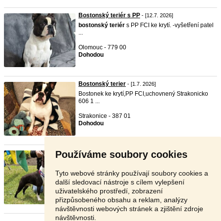
Bostonský teriér s PP
- [12.7. 2026]
bostonský
teriér
s PP FCI ke krytí. -vyšetření patel
...
Olomouc - 779 00
Dohodou
Bostonský terier
- [1.7. 2026]
Bostonek ke krytí,PP FCI,uchovnený Strakonicko
606 1 ...
Strakonice - 387 01
Dohodou
Používáme soubory cookies
Boston, bostonský terier kryti ...
- [22.6. 2026]
Ponúkam na krytie našich dvoch kvalitnych
uchovnenych p ...
Tyto webové stránky používají soubory cookies a
další sledovací nástroje s cílem vylepšení
Slovensko - 987 65
uživatelského prostředí, zobrazení
Dohodou
přizpůsobeného obsahu a reklam, analýzy
návštěvnosti webových stránek a zjištění zdroje
návštěvnosti.