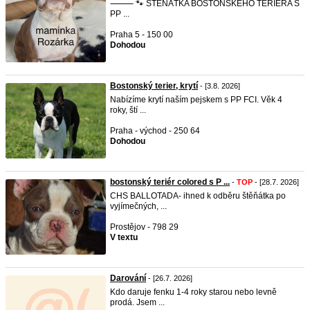
⸻ 🐾 ŠTĚŇÁTKA BOSTONSKÉHO TERIÉRA S
PP ...
Praha 5 - 150 00
Dohodou
Bostonský terier, krytí
- [3.8. 2026]
Nabízíme krytí naším pejskem s PP FCI. Věk 4
roky, ští ...
Praha - východ - 250 64
Dohodou
bostonský teriér colored s P ...
-
TOP
- [28.7. 2026]
CHS BALLOTADA- ihned k odběru štěňátka po
vyjímečných, ...
Prostějov - 798 29
V textu
Darování
- [26.7. 2026]
Kdo daruje fenku 1-4 roky starou nebo levně
prodá. Jsem ...