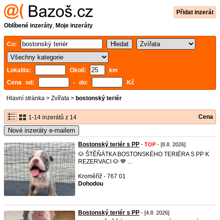
Přidat inzerát
Oblíbené inzeráty
,
Moje inzeráty
Co:
Lokalita:
Okolí:
km
Cena od:
- do:
Kč
Hlavní stránka
>
Zvířata
>
bostonský teriér
Cena
1-14 inzerátů z 14
Nové inzeráty e-mailem
Bostonský teriér s PP
-
TOP
- [8.8. 2026]
🐶 ŠTĚŇÁTKA BOSTONSKÉHO TERIÉRA S PP K
REZERVACI 🐶 💙 ...
Kroměříž - 767 01
Dohodou
Bostonský teriér s PP
- [4.8. 2026]