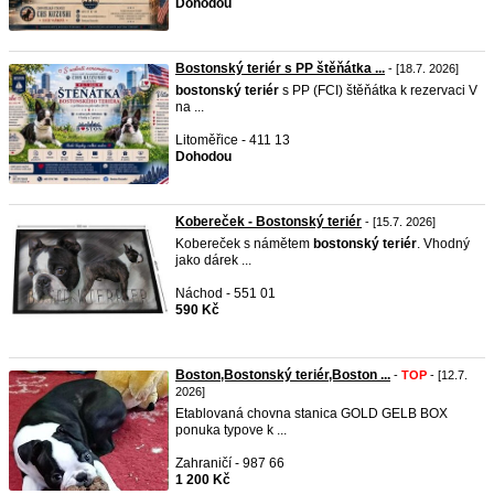
Dohodou
Bostonský teriér s PP štěňátka ...
- [18.7. 2026]
bostonský
teriér
s PP (FCI) štěňátka k rezervaci V
na ...
Litoměřice - 411 13
Dohodou
Kobereček - Bostonský teriér
- [15.7. 2026]
Kobereček s námětem
bostonský
teriér
. Vhodný
jako dárek ...
Náchod - 551 01
590 Kč
Boston,Bostonský teriér,Boston ...
-
TOP
- [12.7.
2026]
Etablovaná chovna stanica GOLD GELB BOX
ponuka typove k ...
Zahraničí - 987 66
1 200 Kč