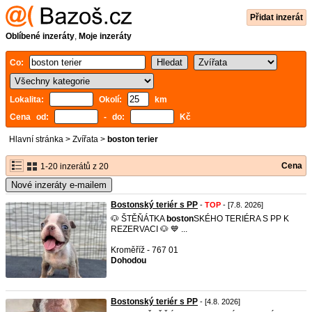
Přidat inzerát
Oblíbené inzeráty
,
Moje inzeráty
Co:
Lokalita:
Okolí:
km
Cena od:
- do:
Kč
Hlavní stránka
>
Zvířata
>
boston terier
Cena
1-20 inzerátů z 20
Nové inzeráty e-mailem
Bostonský teriér s PP
-
TOP
- [7.8. 2026]
🐶 ŠTĚŇÁTKA
boston
SKÉHO TERIÉRA S PP K
REZERVACI 🐶 💙 ...
Kroměříž - 767 01
Dohodou
Bostonský teriér s PP
- [4.8. 2026]