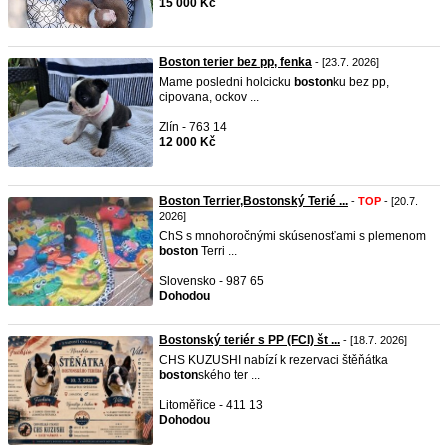
15 000 Kč
Boston terier bez pp, fenka
- [23.7. 2026]
Mame posledni holcicku
boston
ku bez pp,
cipovana, ockov ...
Zlín - 763 14
12 000 Kč
Boston Terrier,Bostonský Terié ...
-
TOP
- [20.7.
2026]
ChS s mnohoročnými skúsenosťami s plemenom
boston
Terri ...
Slovensko - 987 65
Dohodou
Bostonský teriér s PP (FCI) št ...
- [18.7. 2026]
CHS KUZUSHI nabízí k rezervaci štěňátka
boston
ského ter ...
Litoměřice - 411 13
Dohodou