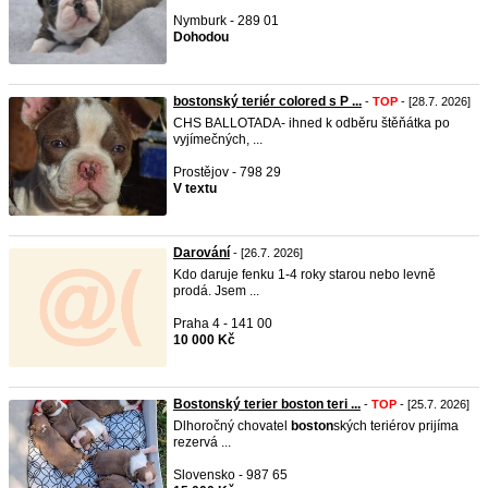
Nymburk - 289 01
Dohodou
bostonský teriér colored s P ...
-
TOP
- [28.7. 2026]
CHS BALLOTADA- ihned k odběru štěňátka po
vyjímečných, ...
Prostějov - 798 29
V textu
Darování
- [26.7. 2026]
Kdo daruje fenku 1-4 roky starou nebo levně
prodá. Jsem ...
Praha 4 - 141 00
10 000 Kč
Bostonský terier boston teri ...
-
TOP
- [25.7. 2026]
Dlhoročný chovatel
boston
ských teriérov prijíma
rezervá ...
Slovensko - 987 65