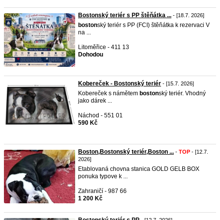
Bostonský teriér s PP štěňátka ...
- [18.7. 2026]
boston
ský teriér s PP (FCI) štěňátka k rezervaci V
na ...
Litoměřice - 411 13
Dohodou
Kobereček - Bostonský teriér
- [15.7. 2026]
Kobereček s námětem
boston
ský teriér. Vhodný
jako dárek ...
Náchod - 551 01
590 Kč
Boston,Bostonský teriér,Boston ...
-
TOP
- [12.7.
2026]
Etablovaná chovna stanica GOLD GELB BOX
ponuka typove k ...
Zahraničí - 987 66
1 200 Kč