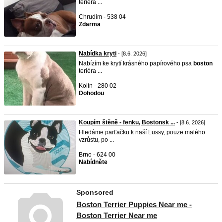
teriéra ...
Chrudim - 538 04
Zdarma
Nabídka kryti
- [8.6. 2026]
Nabízím ke krytí krásného papírového psa
boston
teriéra ...
Kolín - 280 02
Dohodou
Koupím štěně - fenku, Bostonsk ...
- [8.6. 2026]
Hledáme parťačku k naší Lussy, pouze malého
vzrůstu, po ...
Brno - 624 00
Nabídněte