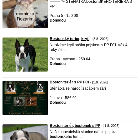
⸻ 🐾 ŠTĚŇÁTKA
boston
SKÉHO TERIÉRA S
PP ...
Praha 5 - 150 00
Dohodou
Bostonský terier, krytí
- [3.8. 2026]
Nabízíme krytí naším pejskem s PP FCI. Věk 4
roky, ští ...
Praha - východ - 250 64
Dohodou
Boston teriér s PP FCI
- [1.8. 2026]
Štěňátka se narodí začátkem září
Jihlava - 586 01
Dohodou
Boston teriér, bostonek s PP
- [1.8. 2026]
Naše chovatelská stanice nabízí pejska
boston
ského teri ...