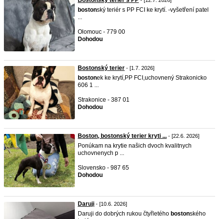
Bostonský teriér s PP
- [12.7. 2026]
boston
ský teriér s PP FCI ke krytí. -vyšetření patel
...
Olomouc - 779 00
Dohodou
Bostonský terier
- [1.7. 2026]
boston
ek ke krytí,PP FCI,uchovnený Strakonicko
606 1 ...
Strakonice - 387 01
Dohodou
Boston, bostonský terier kryti ...
- [22.6. 2026]
Ponúkam na krytie našich dvoch kvalitnych
uchovnenych p ...
Slovensko - 987 65
Dohodou
Daruji
- [10.6. 2026]
Daruji do dobrých rukou čtyřletého
boston
ského