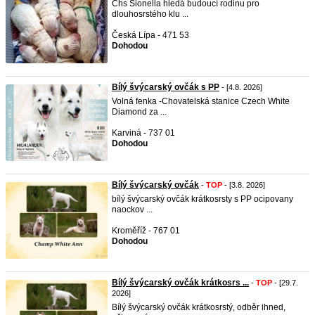
Chs Sionella hledá budoucí rodinu pro
dlouhosrstého klu ...
Česká Lípa - 471 53
Dohodou
Bílý švýcarský ovčák s PP
- [4.8. 2026]
Volná fenka -Chovatelská stanice Czech White
Diamond za ...
Karviná - 737 01
Dohodou
Bílý švýcarský ovčák
-
TOP
- [3.8. 2026]
bílý švýcarský ovčák krátkosrsty s PP ocipovany
naockov ...
Kroměříž - 767 01
Dohodou
Bílý švýcarský ovčák krátkosrs ...
-
TOP
- [29.7.
2026]
Bílý švýcarský ovčák krátkosrstý, odběr ihned,