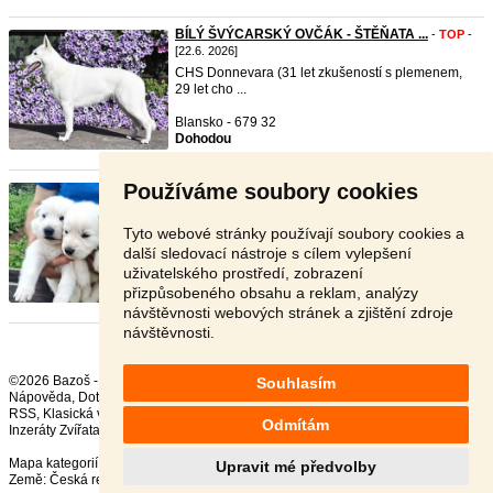
BÍLÝ ŠVÝCARSKÝ OVČÁK - ŠTĚŇATA ...
-
TOP
-
[22.6. 2026]
CHS Donnevara (31 let zkušeností s plemenem,
29 let cho ...
Blansko - 679 32
Dohodou
Používáme soubory cookies
bílý švýcarský ovčák - štěňata ...
- [20.6. 2026]
Přijímáme rezervaci na krásná, zdravá štěňata
bílých šv ...
Tyto webové stránky používají soubory cookies a
další sledovací nástroje s cílem vylepšení
Přerov - 751 17
uživatelského prostředí, zobrazení
Dohodou
přizpůsobeného obsahu a reklam, analýzy
návštěvnosti webových stránek a zjištění zdroje
návštěvnosti.
©2026 Bazoš -
Inzerce, Bazar
Souhlasím
Nápověda
,
Dotazy
,
Hodnocení
,
Kontakt
,
Reklama
,
Podmínky
,
Ochrana údajů
,
RSS
,
Odmítám
Inzeráty Zvířata celkem:
42010
, za 24 hodin:
2389
Mapa kategorií
,
Nejvyhledávanější výrazy
Upravit mé předvolby
Země:
Česká republika
,
Slovensko
,
Polsko
,
Rakousko