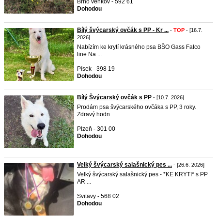
Brno venkov - 592 61
Dohodou
Bílý švýcarský ovčák s PP - Kr ...
-
TOP
- [16.7.
2026]
Nabízím ke krytí krásného psa BŠO Gass Falco
line Na ...
Písek - 398 19
Dohodou
Bílý Švýcarský ovčák s PP
- [10.7. 2026]
Prodám psa švýcarského ovčáka s PP, 3 roky.
Zdravý hodn ...
Plzeň - 301 00
Dohodou
Velký švýcarský salašnický pes ...
- [26.6. 2026]
Velký švýcarský salašnický pes - *KE KRYTI* s PP
AR ...
Svitavy - 568 02
Dohodou