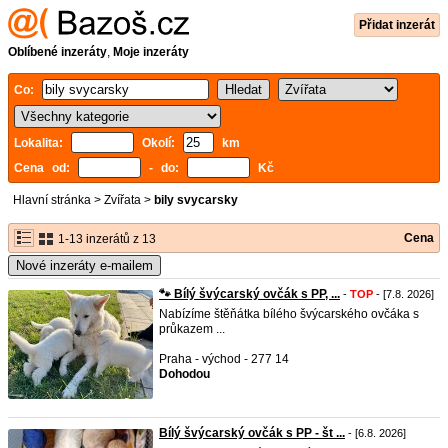
Přidat inzerát
Oblíbené inzeráty
,
Moje inzeráty
Co:
Lokalita:
Okolí:
km
Cena od:
- do:
Kč
Hlavní stránka
>
Zvířata
>
bily svycarsky
Cena
1-13 inzerátů z 13
Nové inzeráty e-mailem
🐾 Bílý švýcarský ovčák s PP, ...
-
TOP
- [7.8. 2026]
Nabízíme štěňátka bílého švýcarského ovčáka s
průkazem ...
Praha - východ - 277 14
Dohodou
Bílý švýcarský ovčák s PP - št ...
- [6.8. 2026]