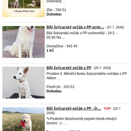
očkovaný ...
Zlín - 760 01
Dohodou
Bílý švýcarský ovčák s PP-ucho ...
- [27.7. 2026]
Bílý švýcarský ovčák s PP-uchovnělý - 24.5. -
05:40 Na ...
Domažlice - 345 45
1 Kč
Bílý švýcarský ovčák s PP
- [25.7. 2026]
Prodám 4. Měsíční fenku švýcarského ovčáka s PP.
Aktivn ...
Plzeň-jih - 333 01
Dohodou
Bílý švýcarský ovčák s PP - št ...
-
TOP
- [20.7.
2026]
🐾Poslední dlouhosrstý pejsek hledá milující
domov :-) - ...