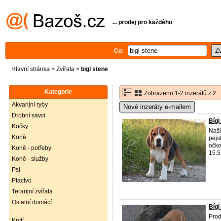
... prodej pro každého
Co:
Hlavní stránka
>
Zvířata
>
bigl stene
Kategorie
Zobrazeno 1-2 inzerátů z 2
Akvarijní ryby
Nové inzeráty e-mailem
Drobní savci
Bígl
Kočky
Naši
Koně
pejs
očko
Koně - potřeby
15.5
Koně - služby
Psi
Ptactvo
Terarijní zvířata
Ostatní domácí
Bígl
Prod
Krytí