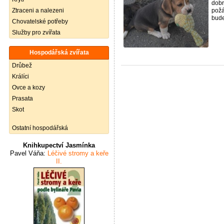
dobr
Ztraceni a nalezeni
požá
bude
Chovatelské potřeby
Služby pro zvířata
Hospodářská zvířata
Drůbež
Králíci
Ovce a kozy
Prasata
Skot
Ostatní hospodářská
Knihkupectví Jasmínka
Pavel Váňa:
Léčivé stromy a keře
II.