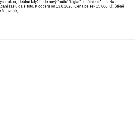
ých rukou, ideálně když bude nový "rodič" "bíglař". Ideální k dětem. Na
dání zašlu další foto. K odběru od 13.8.2026. Cena:pejsek 15.000 Kč. Štěně
 čipované, ...