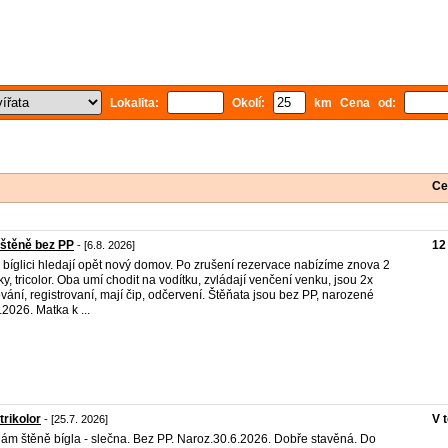
Lokalita:
Okolí:
km Cena od:
Ce
 štěně bez PP
12
- [6.8. 2026]
 bíglici hledají opět nový domov. Po zrušení rezervace nabízíme znova 2
ky, tricolor. Oba umí chodit na vodítku, zvládají venčení venku, jsou 2x
vání, registrovaní, mají čip, odčervení. Štěňata jsou bez PP, narozené
.2026. Matka k ...
 trikolor
V 
- [25.7. 2026]
ám štěně bígla - slečna. Bez PP. Naroz.30.6.2026. Dobře stavěná. Do