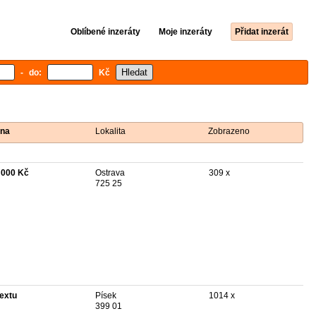
Oblíbené inzeráty
Moje inzeráty
Přidat inzerát
- do:
Kč
na
Lokalita
Zobrazeno
 000 Kč
Ostrava
309 x
725 25
textu
Písek
1014 x
399 01