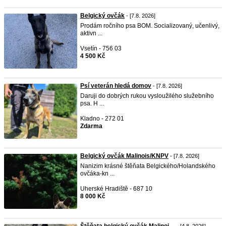
Belgický ovčák
- [7.8. 2026]
Prodám ročního psa BOM. Socializovaný, učenlivý,
aktivn ...
Vsetín - 756 03
4 500 Kč
Psí veterán hledá domov
- [7.8. 2026]
Daruji do dobrých rukou vysloužilého služebního
psa. H ...
Kladno - 272 01
Zdarma
Belgický ovčák Malinois/KNPV
- [7.8. 2026]
Nanizim krásné štěňata Belgického/Holandského
ovčáka-kn ...
Uherské Hradiště - 687 10
8 000 Kč