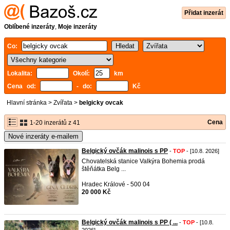
Přidat inzerát
Oblíbené inzeráty
,
Moje inzeráty
Co:
Lokalita:
Okolí:
km
Cena od:
- do:
Kč
Hlavní stránka
>
Zvířata
>
belgicky ovcak
Cena
1-20 inzerátů z 41
Nové inzeráty e-mailem
Belgický ovčák malinois s PP
-
TOP
- [10.8. 2026]
Chovatelská stanice Valkýra Bohemia prodá
štěňátka Belg ...
Hradec Králové - 500 04
20 000 Kč
Belgický ovčák malinois s PP ( ...
-
TOP
- [10.8.