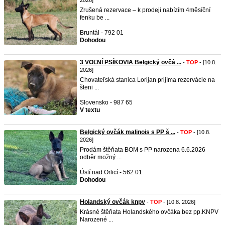
2026]
Zrušená rezervace – k prodeji nabízím 4měsíční
fenku be ...
Bruntál - 792 01
Dohodou
3 VOĽNÍ PSÍKOVIA Belgický ovčá ...
-
TOP
- [10.8.
2026]
Chovateľská stanica Lorijan prijíma rezervácie na
šteni ...
Slovensko - 987 65
V textu
Belgický ovčák malinois s PP š ...
-
TOP
- [10.8.
2026]
Prodám štěňata BOM s PP narozena 6.6.2026
odběr možný ...
Ústí nad Orlicí - 562 01
Dohodou
Holandský ovčák knpv
-
TOP
- [10.8. 2026]
Krásné štěňata Holandského ovčáka bez pp.KNPV
Narozené ...