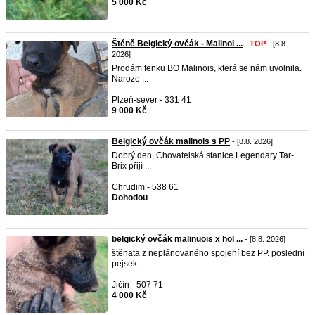
5 000 Kč
Štěně Belgický ovčák - Malinoi ...
-
TOP
- [8.8.
2026]
Prodám fenku BO Malinois, která se nám uvolnila.
Naroze ...
Plzeň-sever - 331 41
9 000 Kč
Belgický ovčák malinois s PP
- [8.8. 2026]
Dobrý den, Chovatelská stanice Legendary Tar-
Brix přijí ...
Chrudim - 538 61
Dohodou
belgický ovčák malinuois x hol ...
- [8.8. 2026]
štěnata z neplánovaného spojení bez PP. poslední
pejsek ...
Jičín - 507 71
4 000 Kč