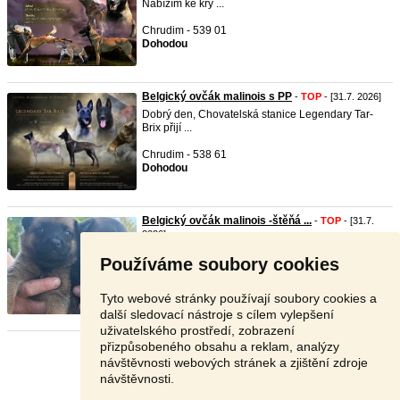
Nabízím ke kry ...
Chrudim - 539 01
Dohodou
Belgický ovčák malinois s PP
-
TOP
- [31.7. 2026]
Dobrý den, Chovatelská stanice Legendary Tar-
Brix přijí ...
Chrudim - 538 61
Dohodou
Belgický ovčák malinois -štěňá ...
-
TOP
- [31.7.
2026]
Belgický ovčák Malinois – štěňata s PP Naše
Používáme soubory cookies
chovatel ...
Olomouc - 783 36
Tyto webové stránky používají soubory cookies a
Dohodou
další sledovací nástroje s cílem vylepšení
uživatelského prostředí, zobrazení
přizpůsobeného obsahu a reklam, analýzy
Stránka:
1
2
3
Další
návštěvnosti webových stránek a zjištění zdroje
návštěvnosti.