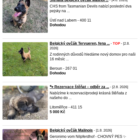
Štěňata belgický ovčák Malinoi ...
- [4.8. 2026]
CHS from Tasmanian Devils nabízí poslední dva
pejsky na ...
Ústí nad Labem - 400 11
Dohodou
Belgický ovčák Tervueren, fena ...
-
TOP
- [2.8.
2026]
Z rodinných důvodů hledáme nový domov pro naši
16 měsíc ...
Beroun - 267 01
Dohodou
🐾 Rezervace štěňat – odběr za ...
- [2.8. 2026]
Nabízíme k rezervaci/prodeji krásná štěňata z
našeho do ...
Litoměřice - 411 15
5 000 Kč
Belgický ovčák Malinois
- [1.8. 2026]
Geronimo vom Nilpferdhof - CHOVNÝ PES ✨