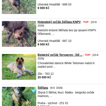
Uherské Hradiště - 686 03
8 000 Kč
Holandský ovčák štěňata KNPV
-
TOP
- [10.8.
2026]
Nabízím krásné štěňata bez pp spojení KNPV.
Očkované, ...
Uherské Hradiště - 687 10
8 000 Kč
Belgický ovčák Tervueren - ště ...
-
TOP
- [10.8.
2026]
Chovatelská stanice White Talisman nabízí k
zadání posl ...
Zlín - 763 12
20 000 Kč
Štěňata
- [9.8. 2026]
Zbývá 5 štěňat, kluci. Matka - belgický ovčák
malinois, ...
Praha - východ - 251 01