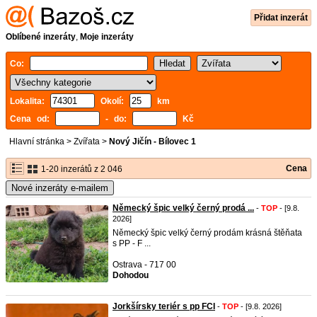
Přidat inzerát
Oblíbené inzeráty
,
Moje inzeráty
Co:
Lokalita:
Okolí:
km
Cena od:
- do:
Kč
Hlavní stránka
>
Zvířata
>
Nový Jičín - Bílovec 1
Cena
1-20 inzerátů z 2 046
Nové inzeráty e-mailem
Německý špic velký černý prodá ...
-
TOP
- [9.8.
2026]
Německý špic velký černý prodám krásná štěňata
s PP - F ...
Ostrava - 717 00
Dohodou
Jorkšírsky teriér s pp FCI
-
TOP
- [9.8. 2026]