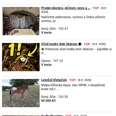
Prodej pšenice, ječmen, oves a ...
-
TOP
- [9.8.
2026]
Nabízíme pytlovanou, suchou a čistou pšenici
ozimou, je ...
Nový Jičín - 742 47
V textu
Včelí matky linie Sklenar 🐝
-
TOP
- [9.8. 2026]
​🐝 Prémiové včelí matky linie Sklenar – Zajistěte si
si ...
Opava - 747 14
V textu
Letošní hřebeček
-
TOP
- [9.8. 2026]
Matka kříženka Appa, otec WPBr, v dospělosti
bude mít c ...
Nový Jičín - 742 55
50 000 Kč