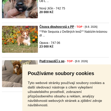
Od L ...
Nový Jičín - 742 75
20 000 Kč
Čivava dlouhosrstá s PP
-
TOP
- [9.8. 2026]
**Flér Sequoia z Deštných lesů** Nabízím krásnou
dl ...
Opava - 747 06
23 000 Kč
Pudl trpasličí s pp
-
TOP
- [9.8. 2026]
Naše chováte stanice Fluffy Tails nabízí 2 kluky
víceba ...
Používáme soubory cookies
Ostrava - 717 00
Dohodou
Tyto webové stránky používají soubory cookies a
další sledovací nástroje s cílem vylepšení
uživatelského prostředí, zobrazení
přizpůsobeného obsahu a reklam, analýzy
Stránka:
1
2
3
Další
návštěvnosti webových stránek a zjištění zdroje
návštěvnosti.