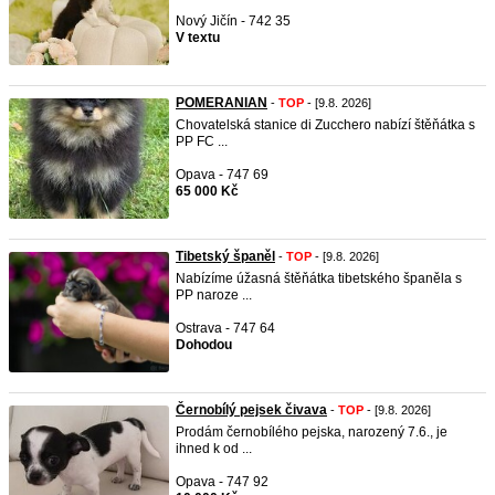
Nový Jičín - 742 35
V textu
POMERANIAN
-
TOP
- [9.8. 2026]
Chovatelská stanice di Zucchero nabízí štěňátka s
PP FC ...
Opava - 747 69
65 000 Kč
Tibetský španěl
-
TOP
- [9.8. 2026]
Nabízíme úžasná štěňátka tibetského španěla s
PP naroze ...
Ostrava - 747 64
Dohodou
Černobílý pejsek čivava
-
TOP
- [9.8. 2026]
Prodám černobílého pejska, narozený 7.6., je
ihned k od ...
Opava - 747 92