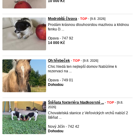
10 000 Kč
Modrobílá čivava
-
TOP
- [9.8. 2026]
Prodám krásnou dlouhosrstou mazlivou a klidnou
fenku či ...
Opava - 747 92
14 000 Kč
Qh hřebeček
-
TOP
- [9.8. 2026]
Chic hledá ten nejlepší domov Nabízíme k
rezervaci na ...
Opava - 749 01
Dohodou
Štěňata foxteriéra hladkosrsté ...
-
TOP
- [9.8.
2026]
Chovatelská stanice z Veřovických vrchů nabízí 2
štěňat ...
Nový Jičín - 742 42
Dohodou