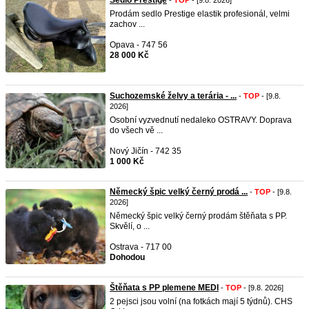
Sedlo Prestige
-
TOP
- [9.8. 2026]
Prodám sedlo Prestige elastik profesionál, velmi
zachov ...
Opava - 747 56
28 000 Kč
Suchozemské želvy a terária - ...
-
TOP
- [9.8.
2026]
Osobní vyzvednutí nedaleko OSTRAVY. Doprava
do všech vě ...
Nový Jičín - 742 35
1 000 Kč
Německý špic velký černý prodá ...
-
TOP
- [9.8.
2026]
Německý špic velký černý prodám štěňata s PP.
Skvělí, o ...
Ostrava - 717 00
Dohodou
Štěňata s PP plemene MEDI
-
TOP
- [9.8. 2026]
2 pejsci jsou volní (na fotkách mají 5 týdnů). CHS