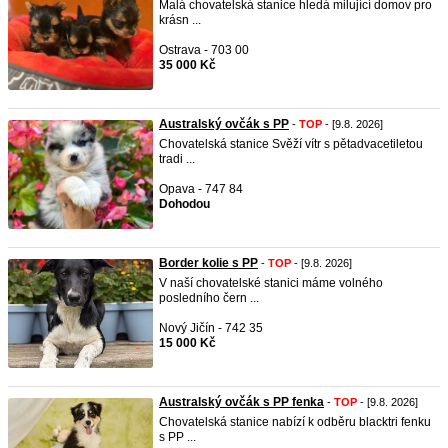
Malá chovatelská stanice hledá milující domov pro
krásn ...
Ostrava - 703 00
35 000 Kč
Australský ovčák s PP
-
TOP
- [9.8. 2026]
Chovatelská stanice Svěží vítr s pětadvacetiletou
tradi ...
Opava - 747 84
Dohodou
Border kolie s PP
-
TOP
- [9.8. 2026]
V naší chovatelské stanici máme volného
posledního čern ...
Nový Jičín - 742 35
15 000 Kč
Australský ovčák s PP fenka
-
TOP
- [9.8. 2026]
Chovatelská stanice nabízí k odběru blacktri fenku
s PP ...