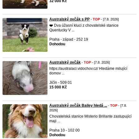
32 000 Kč
Australský ovčák s PP
-
TOP
- [7.8. 2026]
❤️ Dva úžasní kluci z chovatelské stanice
Quentucky V ...
Praha - západ - 252 19
Dohodou
Australský ovčák
-
TOP
- [7.8. 2026]
https://australaci.vidochov.cz/ Hledáme milující
domov ...
Jičín - 509 01
15 000 Kč
Australský ovčák Bailey hledá ...
-
TOP
- [7.8.
2026]
Chovatelská stanice Misterio Brillante zastupující
maji ...
Praha 10 - 102 00
Dohodou