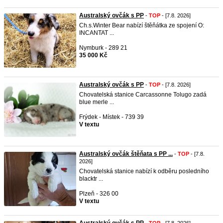
Australský ovčák s PP
-
TOP
- [7.8. 2026]
Ch.s.Winter Bear nabízí štěňátka ze spojení O:
INCANTAT ...
Nymburk - 289 21
35 000 Kč
Australský ovčák s PP
-
TOP
- [7.8. 2026]
Chovatelská stanice Carcassonne Tolugo zadá
blue merle ...
Frýdek - Místek - 739 39
V textu
Australský ovčák štěňata s PP ...
-
TOP
- [7.8.
2026]
Chovatelská stanice nabízí k odběru posledního
blacktr ...
Plzeň - 326 00
V textu