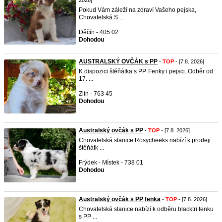
2026]
Pokud Vám záleží na zdraví Vašeho pejska,
Chovatelská S ...
Děčín - 405 02
Dohodou
AUSTRALSKÝ OVČÁK s PP
-
TOP
- [7.8. 2026]
K dispozici štěňátka s PP. Fenky i pejsci. Odběr od
17. ...
Zlín - 763 45
Dohodou
Australský ovčák s PP
-
TOP
- [7.8. 2026]
Chovatelská stanice Rosycheeks nabízí k prodeji
štěňátk ...
Frýdek - Místek - 738 01
Dohodou
Australský ovčák s PP fenka
-
TOP
- [7.8. 2026]
Chovatelská stanice nabízí k odběru blacktri fenku
s PP ...