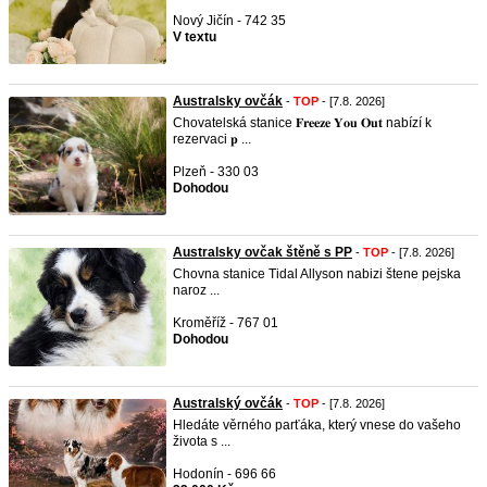
Nový Jičín - 742 35
V textu
Australsky ovčák
-
TOP
- [7.8. 2026]
Chovatelská stanice 𝐅𝐫𝐞𝐞𝐳𝐞 𝐘𝐨𝐮 𝐎𝐮𝐭 nabízí k
rezervaci 𝐩 ...
Plzeň - 330 03
Dohodou
Australsky ovčak štěně s PP
-
TOP
- [7.8. 2026]
Chovna stanice Tidal Allyson nabizi štene pejska
naroz ...
Kroměříž - 767 01
Dohodou
Australský ovčák
-
TOP
- [7.8. 2026]
Hledáte věrného parťáka, který vnese do vašeho
života s ...
Hodonín - 696 66