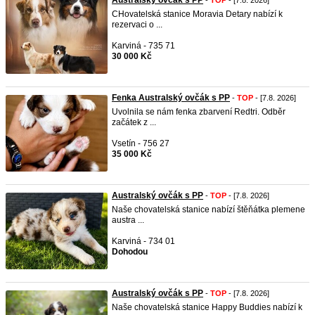
Australský ovčák s PP
-
TOP
- [7.8. 2026]
CHovatelská stanice Moravia Detary nabízí k
rezervaci o ...
Karviná - 735 71
30 000 Kč
Fenka Australský ovčák s PP
-
TOP
- [7.8. 2026]
Uvolnila se nám fenka zbarvení Redtri. Odběr
začátek z ...
Vsetín - 756 27
35 000 Kč
Australský ovčák s PP
-
TOP
- [7.8. 2026]
Naše chovatelská stanice nabízí štěňátka plemene
austra ...
Karviná - 734 01
Dohodou
Australský ovčák s PP
-
TOP
- [7.8. 2026]
Naše chovatelská stanice Happy Buddies nabízí k