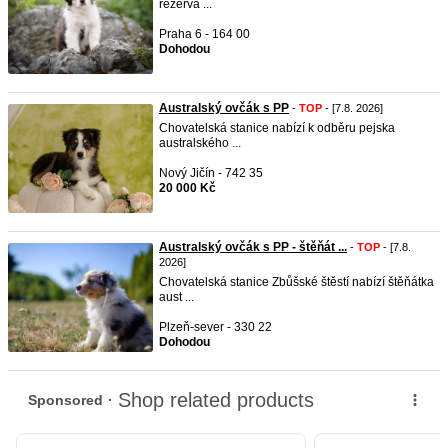
rezerva ...
Praha 6 - 164 00
Dohodou
Australský ovčák s PP
-
TOP
- [7.8. 2026]
Chovatelská stanice nabízí k odběru pejska
australského ...
Nový Jičín - 742 35
20 000 Kč
Australský ovčák s PP - štěňát ...
-
TOP
- [7.8.
2026]
Chovatelská stanice Zbůšské štěstí nabízí štěňátka
aust ...
Plzeň-sever - 330 22
Dohodou