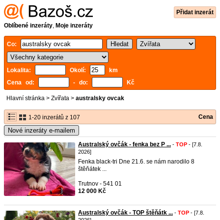
Přidat inzerát
Oblíbené inzeráty
,
Moje inzeráty
Co:
Lokalita:
Okolí:
km
Cena od:
- do:
Kč
Hlavní stránka
>
Zvířata
>
australsky ovcak
Cena
1-20 inzerátů z 107
Nové inzeráty e-mailem
Australský ovčák - fenka bez P ...
-
TOP
- [7.8.
2026]
Fenka black-tri Dne 21.6. se nám narodilo 8
štěňátek ...
Trutnov - 541 01
12 000 Kč
Australský ovčák - TOP štěňátk ...
-
TOP
- [7.8.