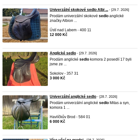
Univerzální skokové sedlo Albi ...
- [29.7. 2026]
Prodám univerzální skokové
sedlo
anglické
značky Albion ...
Ústí nad Labem - 400 11
12 000 Kč
Anglické sedlo
- [29.7. 2026]
Prodám anglické
sedlo
komora 2 posedlí 17 byli
jsme ze ...
Sokolov - 357 31
3 000 Kč
Univerzální anglické sedlo
- [28.7. 2026]
Prodám univerzální anglické
sedlo
Mitas a syn,
komora 1 ...
Havlíčkův Brod - 584 01
6 000 Kč