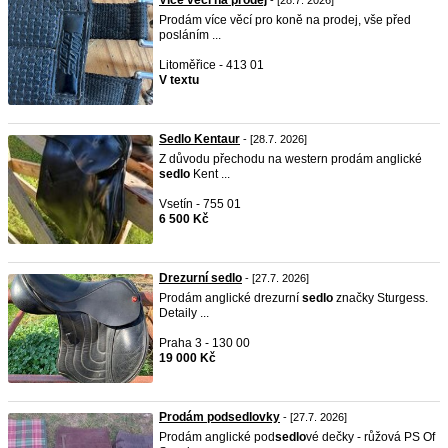
Více věcí na prodej
- [28.7. 2026]
Prodám více věcí pro koně na prodej, vše před
posláním ...
Litoměřice - 413 01
V textu
Sedlo Kentaur
- [28.7. 2026]
Z důvodu přechodu na western prodám anglické
sedlo
Kent ...
Vsetín - 755 01
6 500 Kč
Drezurní sedlo
- [27.7. 2026]
Prodám anglické drezurní
sedlo
značky Sturgess.
Detaily ...
Praha 3 - 130 00
19 000 Kč
Prodám podsedlovky
- [27.7. 2026]
Prodám anglické pod
sedlo
vé dečky - růžová PS Of