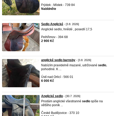
Frýdek - Místek - 739 84
Nabídněte
Sedlo Anglické
- [3.8. 2026]
Anglické sedlo, hnědé , posedlí 17,5
Pelhřimov - 394 68
2 900 Kč
anglické sedlo barnsby
- [3.8. 2026]
Nabízím pravidelně mazané, udržované
sedlo
,
pohodlné. K ...
Ústí nad Orlicí - 566 01
6 000 Kč
Anglické sedlo
- [30.7. 2026]
Prodám anglické všestranné
sedlo
spíše na
většího poník ...
České Budějovice - 370 10