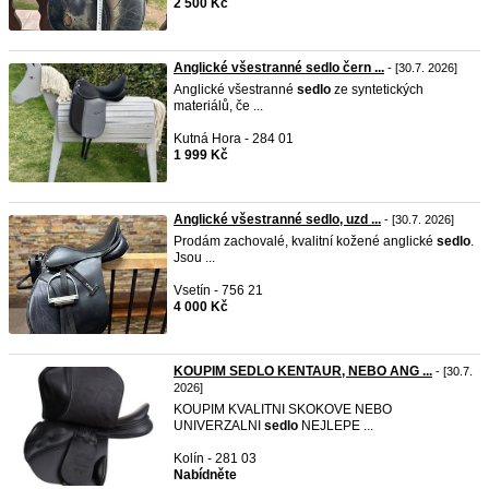
2 500 Kč
Anglické všestranné sedlo čern ...
- [30.7. 2026]
Anglické všestranné
sedlo
ze syntetických
materiálů, če ...
Kutná Hora - 284 01
1 999 Kč
Anglické všestranné sedlo, uzd ...
- [30.7. 2026]
Prodám zachovalé, kvalitní kožené anglické
sedlo
.
Jsou ...
Vsetín - 756 21
4 000 Kč
KOUPIM SEDLO KENTAUR, NEBO ANG ...
- [30.7.
2026]
KOUPIM KVALITNI SKOKOVE NEBO
UNIVERZALNI
sedlo
NEJLEPE ...
Kolín - 281 03
Nabídněte