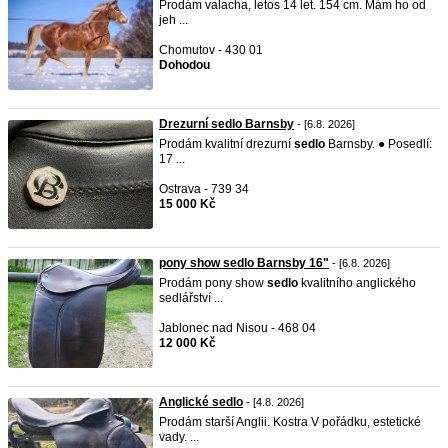
Prodám valacha, letos 14 let. 154 cm. Mám ho od
jeh ...
Chomutov - 430 01
Dohodou
Drezurní sedlo Barnsby
- [6.8. 2026]
Prodám kvalitní drezurní
sedlo
Barnsby. ● Posedlí:
17 ...
Ostrava - 739 34
15 000 Kč
pony show sedlo Barnsby 16"
- [6.8. 2026]
Prodám pony show
sedlo
kvalitního anglického
sedlářství ...
Jablonec nad Nisou - 468 04
12 000 Kč
Anglické sedlo
- [4.8. 2026]
Prodám starší Anglii. Kostra V pořádku, estetické
vady. ...