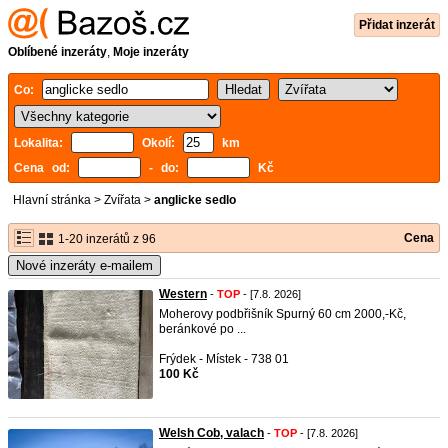
Přidat inzerát
Oblíbené inzeráty
,
Moje inzeráty
Co:
Lokalita:
Okolí:
km
Cena od:
- do:
Kč
Hlavní stránka
>
Zvířata
>
anglicke sedlo
Cena
1-20 inzerátů z 96
Nové inzeráty e-mailem
Western
-
TOP
- [7.8. 2026]
Moherovy podbřišník Spurný 60 cm 2000,-Kč,
beránkové po ...
Frýdek - Místek - 738 01
100 Kč
Welsh Cob, valach
-
TOP
- [7.8. 2026]