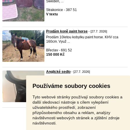
Sweden, ...
Strakonice - 387 51
V textu
Prodám koně paint horse
- [27.7. 2026]
Prodám 10letou kobylku paint horse. KHV cca
160cm. Využ ...
Břeclav - 691 52
150 000 Kč
Anglické sedlo
- [27.7. 2026]
Prodám anglické
sedlo
kožené. Je starší, má
nějaké oděr ...
Používáme soubory cookies
Kutná Hora - 284 01
6 500 Kč
Tyto webové stránky používají soubory cookies a
další sledovací nástroje s cílem vylepšení
uživatelského prostředí, zobrazení
přizpůsobeného obsahu a reklam, analýzy
Stránka:
1
2
3
Další
návštěvnosti webových stránek a zjištění zdroje
návštěvnosti.