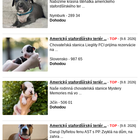
Nabízíme krásná štěňátka amerického
stafordšírského ter ...
Nymburk - 289 34
Dohodou
Americký stafordšírsky teriér ...
-
TOP
- [9.8. 2026]
Chovateľská stanica Lieglity FCI prijíma rezervácie
na ...
Slovensko - 987 65
Dohodou
Americký stafordšírský teriér ...
-
TOP
- [9.8. 2026]
Naše rodinná chovatelská stanice Mystery
Memories má vo ...
Jičín - 506 01
Dohodou
Americký stafordšírský teriér ...
-
TOP
- [9.8. 2026]
Daruji čtyřletou fenu AST s PP. Zvyklá na dům, na
zahra ...