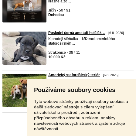
krásné a zd ...
Jičín - 507 91
Dohodou
Poslední černá amstaff holčičk ...
- [6.8. 2026]
K prodeji štěňátka – kříženci amerického
stafordšírskéh ...
Strakonice - 387 11
10 000 Kč
Americký stafordšírský teriér
- [6.8. 2026]
Nabízíme k prodeji tři krásné fenečky amerického
staf ...
Používáme soubory cookies
Olomouc - 779 00
16 000 Kč
Tyto webové stránky používají soubory cookies a
další sledovací nástroje s cílem vylepšení
uživatelského prostředí, zobrazení
přizpůsobeného obsahu a reklam, analýzy
Stránka:
1
2
3
Další
návštěvnosti webových stránek a zjištění zdroje
návštěvnosti.