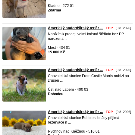
Kladno - 272 01
Zdarma
Americký stafordšírský teriér ...
-
TOP
- [9.8. 2026]
Nabízím k prodeji velmi krásná štěňata bez PP
narozená ...
Most - 434 01
15 000 Kč
Americký stafordšírský teriér ...
-
TOP
- [9.8. 2026]
Chovatelská stanice From Castle Morris nabízí po
zrušen ...
Ústí nad Labem - 400 03
Dohodou
Americký stafordširský teriér ...
-
TOP
- [9.8. 2026]
Chovatelská stanice Bubbles for Joy přijímá
rezervace n ...
Rychnov nad Kněžnou - 516 01