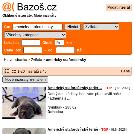
Přidat inzerát
Oblíbené inzeráty
,
Moje inzeráty
Co:
Lokalita:
Okolí:
km
Cena od:
- do:
Kč
Hlavní stránka
>
Zvířata
>
americky stafordsirsky
Cena
1-20 inzerátů z 45
Nové inzeráty e-mailem
Americký stafordšírský teriér ...
-
TOP
- [9.8. 2026]
Dobrý den, rádi bychom vám představili naše
nádherná š ...
Nymburk - 288 02
Dohodou
Americký stafordšírský teriér
-
TOP
- [9.8. 2026]