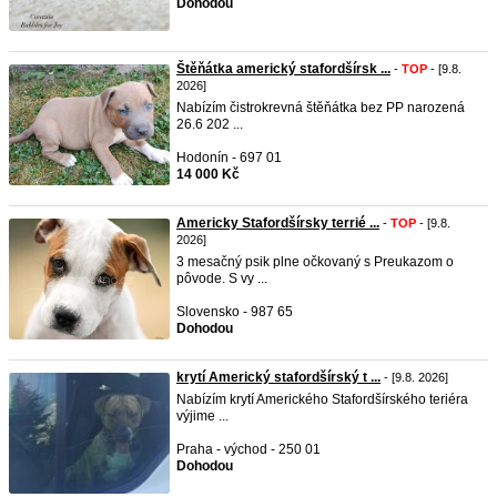
Dohodou
Štěňátka americký stafordšírsk ...
-
TOP
- [9.8.
2026]
Nabízím čistrokrevná štěňátka bez PP narozená
26.6 202 ...
Hodonín - 697 01
14 000 Kč
Americky Stafordšírsky terrié ...
-
TOP
- [9.8.
2026]
3 mesačný psik plne očkovaný s Preukazom o
pôvode. S vy ...
Slovensko - 987 65
Dohodou
krytí Americký stafordšírský t ...
- [9.8. 2026]
Nabízím krytí Amerického Stafordšírského teriéra
výjime ...
Praha - východ - 250 01
Dohodou