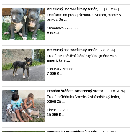
Americký stafordšírsky teriér, ...
- [8.8. 2026]
Ponúkam na predaj šteniatka Staford, máme 5
psíkov. Sú ...
Slovensko - 987 65
V textu
Americký stafordšírský teriér
- [7.8. 2026]
Prodám 6 měsíční štěně slyší na jméno Ares
americky
st ...
Ostrava - 702 00
7 000 Kč
Prodám štěňata Amerecký stafor ...
- [7.8. 2026]
Prodám štěňátka Americký stafordšírský teriér,
odběr za ...
Písek - 397 01
15 000 Kč