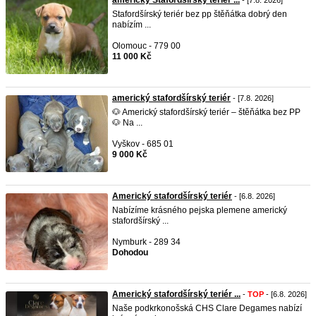
americký Stafordšírský teriér ...
- [7.8. 2026]
Stafordšírský teriér bez pp štěňátka dobrý den
nabízím ...
Olomouc - 779 00
11 000 Kč
americký stafordšírský teriér
- [7.8. 2026]
🐶 Americký stafordšírský teriér – štěňátka bez PP
🐶 Na ...
Vyškov - 685 01
9 000 Kč
Americký stafordšírský teriér
- [6.8. 2026]
Nabízíme krásného pejska plemene americký
stafordšírský ...
Nymburk - 289 34
Dohodou
Americký stafordšírský teriér ...
-
TOP
- [6.8. 2026]
Naše podkrkonošská CHS Clare Degames nabízí