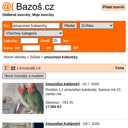
Přidat inzerát
Oblíbené inzeráty
,
Moje inzeráty
Co:
Lokalita:
Okolí:
km
Cena od:
- do:
Kč
Hlavní stránka
>
Zvířata
>
amazonan kubansky
Cena
1-6 inzerátů z 6
Nové inzeráty e-mailem
Amazoňan kubánský
- [31.7. 2026]
Prodám 1,1 amazoňan kubánský. Samice rok 23 ,
samec rok ...
Olomouc - 783 35
17 000 Kč
Amazoňan Kubánský
- [28.7. 2026]