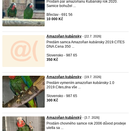
Prodám pár amazoňanu Kubánský rok 2020.
Samice bohužel ...
Břeclav - 691 56
10 000 Kč
Amazoňan kubánsky
- [22.7. 2026]
Predám samca Amazoňan kubánsky 2019.CITES
DNA.Cena 350 ...
Slovensko - 987 65
350 Kč
Amazoňan kubánsky
- [19.7. 2026]
Predám vymením amazoňan kubánsky-1.0
2019.Cites,dna vše ...
Slovensko - 987 65
300 Kč
Amazoňan kubánský
- [3.7. 2026]
Prodám chovného samce rok 2006 důvod prodeje
uletla sa ...