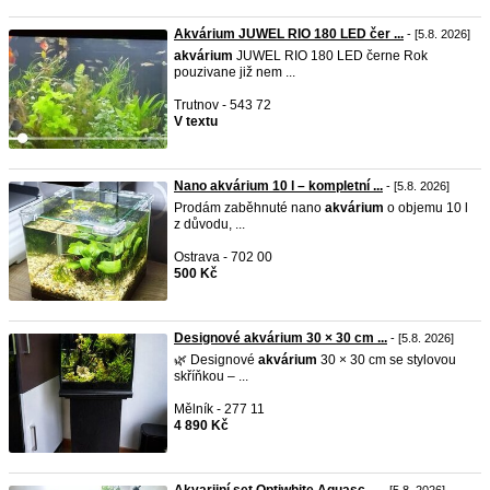
Akvárium JUWEL RIO 180 LED čer ...
- [5.8. 2026]
akvárium
JUWEL RIO 180 LED černe Rok
pouzivane již nem ...
Trutnov - 543 72
V textu
Nano akvárium 10 l – kompletní ...
- [5.8. 2026]
Prodám zaběhnuté nano
akvárium
o objemu 10 l
z důvodu, ...
Ostrava - 702 00
500 Kč
Designové akvárium 30 × 30 cm ...
- [5.8. 2026]
🌿 Designové
akvárium
30 × 30 cm se stylovou
skříňkou – ...
Mělník - 277 11
4 890 Kč