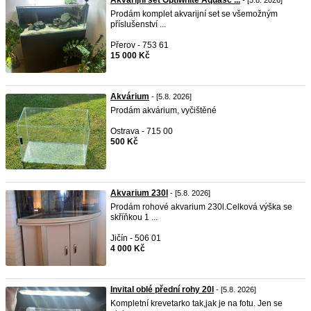
Akvarijní set Optiwhite Aquasc ...
- [5.8. 2026]
Prodám komplet akvarijní set se všemožným
příslušenství ...
Přerov - 753 61
15 000 Kč
Akvárium
- [5.8. 2026]
Prodám akvárium, vyčištěné
Ostrava - 715 00
500 Kč
Akvarium 230l
- [5.8. 2026]
Prodám rohové akvarium 230l.Celková výška se
skříňkou 1 ...
Jičín - 506 01
4 000 Kč
Invital oblé přední rohy 20l
- [5.8. 2026]
Kompletní krevetarko tak,jak je na fotu. Jen se