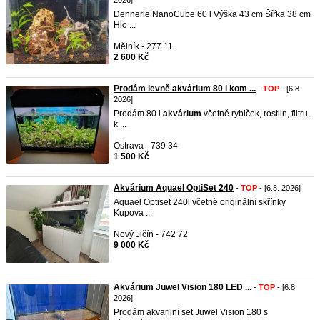
2026]
Dennerle NanoCube 60 l Výška 43 cm Šířka 38 cm
Hlo ...
Mělník - 277 11
2 600 Kč
Prodám levně akvárium 80 l kom ...
-
TOP
- [6.8.
2026]
Prodám 80 l
akvárium
včetně rybiček, rostlin, filtru,
k ...
Ostrava - 739 34
1 500 Kč
Akvárium Aquael OptiSet 240
-
TOP
- [6.8. 2026]
Aquael Optiset 240l včetně originální skřínky
Kupova ...
Nový Jičín - 742 72
9 000 Kč
Akvárium Juwel Vision 180 LED ...
-
TOP
- [6.8.
2026]
Prodám akvarijní set Juwel Vision 180 s