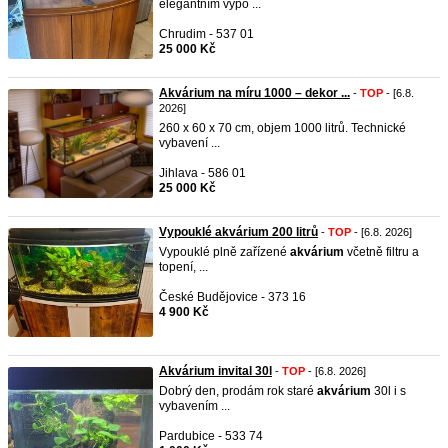
elegantním vypo ...
Chrudim - 537 01
25 000 Kč
Akvárium na míru 1000 – dekor ...
-
TOP
- [6.8.
2026]
260 x 60 x 70 cm, objem 1000 litrů. Technické
vybavení ...
Jihlava - 586 01
25 000 Kč
Vypouklé akvárium 200 litrů
-
TOP
- [6.8. 2026]
Vypouklé plně zařízené
akvárium
včetně filtru a
topení, ...
České Budějovice - 373 16
4 900 Kč
Akvárium invital 30l
-
TOP
- [6.8. 2026]
Dobrý den, prodám rok staré
akvárium
30l i s
vybavením ...
Pardubice - 533 74