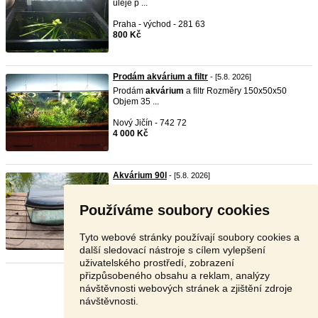
uleje p ...
Praha - východ - 281 63
800 Kč
Prodám akvárium a filtr
- [5.8. 2026]
Prodám
akvárium
a filtr Rozměry 150x50x50
Objem 35 ...
Nový Jičín - 742 72
4 000 Kč
Akvárium 90l
- [5.8. 2026]
Rozměry 80*27*37 (bez rámu a krytu), cca 90l.
akvárium
...
Používáme soubory cookies
Plzeň-jih - 334 01
600 Kč
Tyto webové stránky používají soubory cookies a
další sledovací nástroje s cílem vylepšení
uživatelského prostředí, zobrazení
přizpůsobeného obsahu a reklam, analýzy
Stránka:
1
2
3
Další
návštěvnosti webových stránek a zjištění zdroje
návštěvnosti.