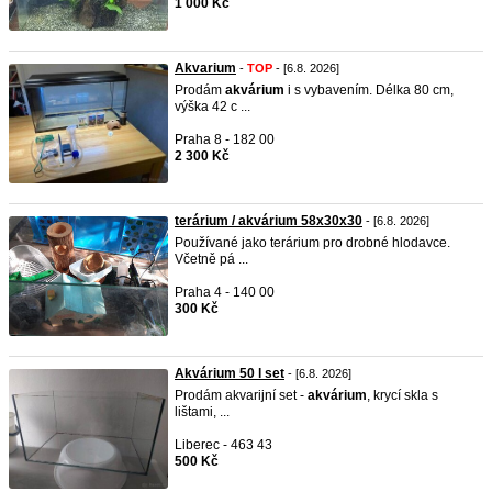
1 000 Kč
Akvarium
-
TOP
- [6.8. 2026]
Prodám
akvárium
i s vybavením. Délka 80 cm,
výška 42 c ...
Praha 8 - 182 00
2 300 Kč
terárium / akvárium 58x30x30
- [6.8. 2026]
Používané jako terárium pro drobné hlodavce.
Včetně pá ...
Praha 4 - 140 00
300 Kč
Akvárium 50 l set
- [6.8. 2026]
Prodám akvarijní set -
akvárium
, krycí skla s
lištami, ...
Liberec - 463 43
500 Kč