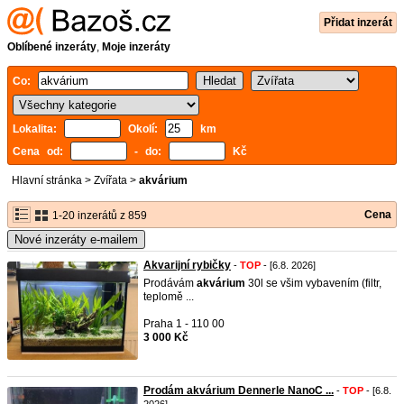
Přidat inzerát
Oblíbené inzeráty
,
Moje inzeráty
Co:
Lokalita:
Okolí:
km
Cena od:
- do:
Kč
Hlavní stránka
>
Zvířata
>
akvárium
Cena
1-20 inzerátů z 859
Nové inzeráty e-mailem
Akvarijní rybičky
-
TOP
- [6.8. 2026]
Prodávám
akvárium
30l se všim vybavením (filtr,
teplomě ...
Praha 1 - 110 00
3 000 Kč
Prodám akvárium Dennerle NanoC ...
-
TOP
- [6.8.