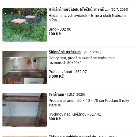
Hlídání morčátek, křečků, menš ...
- [20.7. 2026]
Hlídání m
a
lých zvířátek – Brno
a
okolí N
a
bízím
hlídá ...
Brno - 602 00
100 Kč
Skleněné terárium
- [16.7. 2026]
Dobrý den, prodám skleněné terárium o
rozměrech 80x40x4 ...
Praha - západ - 252 07
3 000 Kč
Terárium
- [15.7. 2026]
Prodám terárium 90 × 40 × 70 cm Prodám 3 roky
st
a
ré te ...
Rychnov nad Kněžnou - 517 41
800 Kč