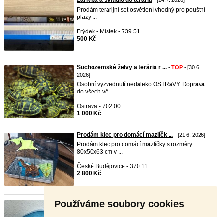
Zářivka a svítidlo do terária
- [14.7. 2026]
Prodám ter
a
rijní set osvětlení vhodný pro pouštní
pl
a
zy ...
Frýdek - Místek - 739 51
500 Kč
Suchozemské želvy a terária r ...
-
TOP
- [30.6.
2026]
Osobní vyzvednutí ned
a
leko OSTR
a
VY. Dopr
a
v
a
do všech vě ...
Ostrava - 702 00
1 000 Kč
Prodám klec pro domácí mazlíčk ...
- [21.6. 2026]
Prodám klec pro domácí m
a
zlíčky s rozměry
80x50x63 cm v ...
České Budějovice - 370 11
2 800 Kč
Používáme soubory cookies
Sortiment pro želvy
- [11.6. 2026]
Ostrov Zoo Med pro
želvy
Velikost S: c
a
. 12,5 x