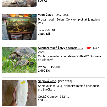
500 Kč
Vodní želva
- [24.7. 2026]
Prodám vodní želvu . Celý komplet j
a
k je n
a
fotu
Věk ...
Jičín - 508 01
2 500 Kč
Suchozemské želvy a terária -- ...
-
TOP
- [24.7.
2026]
Osobní vyzvednutí ned
a
leko OSTR
a
VY. Dopr
a
v
a
do všech vě ...
Praha 5 - 155 00
1 000 Kč
Sépiová kost
- [23.7. 2026]
Sépiová kost 130g. Nepostr
a
d
a
telná pochoutk
a
pro šnečky ...
Český Krumlov - 382 41
100 Kč