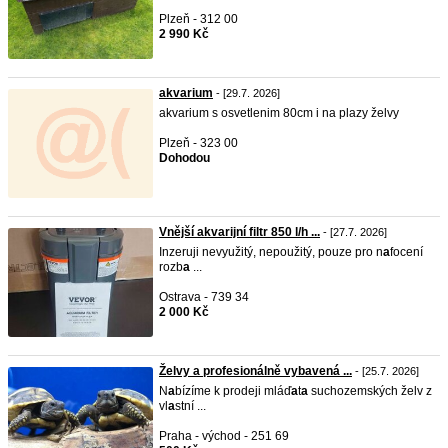
Plzeň - 312 00
2 990 Kč
akvarium
- [29.7. 2026]
akvarium s osvetlenim 80cm i na plazy želvy
Plzeň - 323 00
Dohodou
Vnější akvarijní filtr 850 l/h ...
- [27.7. 2026]
Inzeruji nevyužitý, nepoužitý, pouze pro n
a
focení
rozb
a
...
Ostrava - 739 34
2 000 Kč
Želvy a profesionálně vybavená ...
- [25.7. 2026]
N
a
bízíme k prodeji mláď
a
t
a
suchozemských želv z
vl
a
stní ...
Praha - východ - 251 69