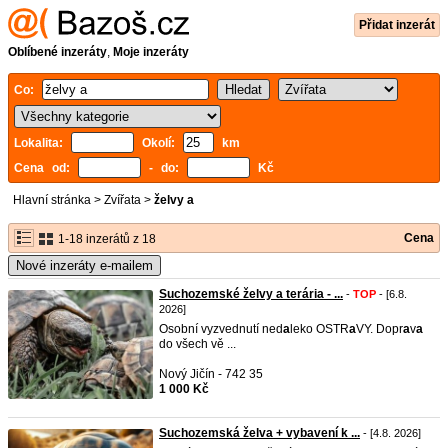
Přidat inzerát
Oblíbené inzeráty
,
Moje inzeráty
Co:
Lokalita:
Okolí:
km
Cena od:
- do:
Kč
Hlavní stránka
>
Zvířata
>
želvy a
Cena
1-18 inzerátů z 18
Nové inzeráty e-mailem
Suchozemské želvy a terária - ...
-
TOP
- [6.8.
2026]
Osobní vyzvednutí ned
a
leko OSTR
a
VY. Dopr
a
v
a
do všech vě ...
Nový Jičín - 742 35
1 000 Kč
Suchozemská želva + vybavení k ...
- [4.8. 2026]