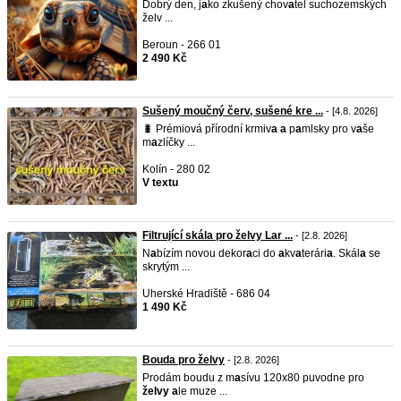
Dobrý den, j
a
ko zkušený chov
a
tel suchozemských
želv ...
Beroun - 266 01
2 490 Kč
Sušený moučný červ, sušené kre ...
- [4.8. 2026]
​🐛 Prémiová přírodní krmiv
a
a
p
a
mlsky pro v
a
še
m
a
zlíčky ...
Kolín - 280 02
V textu
Filtrující skála pro želvy Lar ...
- [2.8. 2026]
N
a
bízím novou dekor
a
ci do
a
kv
a
terári
a
. Skál
a
se
skrytým ...
Uherské Hradiště - 686 04
1 490 Kč
Bouda pro želvy
- [2.8. 2026]
Prodám boudu z m
a
sívu 120x80 puvodne pro
želvy
a
le muze ...