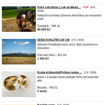
Irský cob klisna 1.rok po Mead ...
-
TOP
- [8.8.
2026]
Nabízím k prodeji úžasnou klisničkou po luxusních
rodič ...
Šumperk - 788 16
99 000 Kč
SENO KVALITNÍ 130 CM
- [7.8. 2026]
Zdravim Prodávám luční seno. Bylo posečeno a
slisováno ...
Ústí nad Orlicí - 561 69
1 500 Kč
Krajta královská(Python regius ...
- [7.8. 2026]
Adult 1.0 pastel clown piebald 50% het lavender
albi ...
Bruntál - 795 01
V textu