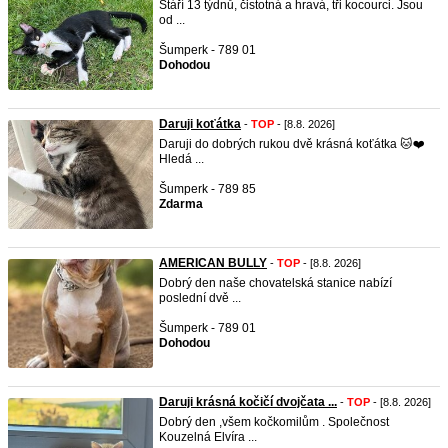
Stáří 13 týdnů, čistotná a hravá, tři kocourci. Jsou
od ...
Šumperk - 789 01
Dohodou
Daruji koťátka
-
TOP
- [8.8. 2026]
Daruji do dobrých rukou dvě krásná koťátka 🐱❤️
Hledá ...
Šumperk - 789 85
Zdarma
AMERICAN BULLY
-
TOP
- [8.8. 2026]
Dobrý den naše chovatelská stanice nabízí
poslední dvě ...
Šumperk - 789 01
Dohodou
Daruji krásná kočičí dvojčata ...
-
TOP
- [8.8. 2026]
Dobrý den ,všem kočkomilům . Společnost
Kouzelná Elvíra ...