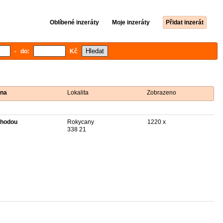
Oblíbené inzeráty
Moje inzeráty
Přidat inzerát
- do:
Kč
na
Lokalita
Zobrazeno
hodou
Rokycany
1220 x
338 21