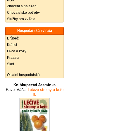
Ztraceni a nalezeni
Chovatelské potřeby
Služby pro zvířata
Hospodářská zvířata
Drůbež
Králíci
Ovce a kozy
Prasata
Skot
Ostatní hospodářská
Knihkupectví Jasmínka
Pavel Váňa:
Léčivé stromy a keře
II.