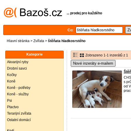
... prodej pro každého
Co:
Hlavní stránka
>
Zvířata
>
štěňata hladkosrstého
Kategorie
Zobrazeno 1-1 inzerátů z 1
Akvarijní ryby
Nové inzeráty e-mailem
Drobní savci
Štěň
Kočky
CHS 
Koně
s pr
od V
Koně - potřeby
prac
Koně - služby
Psi
Ptactvo
Terarijní zvířata
Ostatní domácí
Krytí