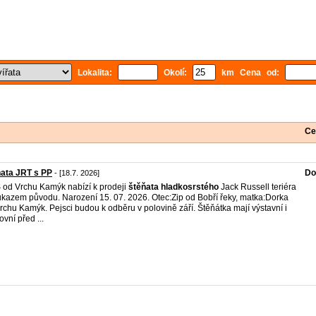
Lokalita:
Okolí:
km Cena od:
Ce
ata JRT s PP
Do
- [18.7. 2026]
od Vrchu Kamýk nabízí k prodeji
štěňata
hladkosrstého
Jack Russell teriéra
ůkazem původu. Narození 15. 07. 2026. Otec:Zip od Bobří řeky, matka:Dorka
rchu Kamýk. Pejsci budou k odběru v polovině září. Štěňátka mají výstavní i
ovní před ...