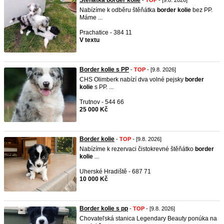
Štěňátka border kolie
-
TOP
- [9.8. 2026]
Nabízíme k odběru štěňátka
border
kolie
bez PP.
Máme ...
Prachatice - 384 11
V textu
Border kolie s PP
-
TOP
- [9.8. 2026]
CHS Olimberk nabízí dva volné pejsky
border
kolie
s PP. ...
Trutnov - 544 66
25 000 Kč
Border kolie
-
TOP
- [9.8. 2026]
Nabízíme k rezervaci čistokrevné štěňátko
border
kolie
...
Uherské Hradiště - 687 71
10 000 Kč
Border kolie s pp
-
TOP
- [9.8. 2026]
Chovateľská stanica Legendary Beauty ponúka na