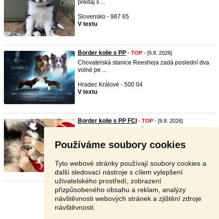
predaj š ...
Slovensko - 987 65
V textu
Border kolie s PP
-
TOP
- [9.8. 2026]
Chovatelská stanice Reesheja zadá poslední dva
volné pe ...
Hradec Králové - 500 04
V textu
Border kolie s PP FCI
-
TOP
- [9.8. 2026]
Chovatelská stanice ze Šípkových růží nabízí k
rezervac ...
Používáme soubory cookies
Třebíč - 675 73
Dohodou
Tyto webové stránky používají soubory cookies a
další sledovací nástroje s cílem vylepšení
uživatelského prostředí, zobrazení
přizpůsobeného obsahu a reklam, analýzy
Stránka:
1
2
3
Další
návštěvnosti webových stránek a zjištění zdroje
návštěvnosti.