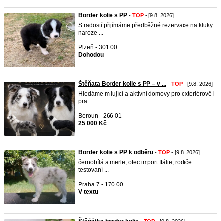
Border kolie s PP
-
TOP
- [9.8. 2026]
S radostí přijímáme předběžné rezervace na kluky
naroze ...
Plzeň - 301 00
Dohodou
Štěňata Border kolie s PP – v ...
-
TOP
- [9.8. 2026]
Hledáme milující a aktivní domovy pro exteriérově i
pra ...
Beroun - 266 01
25 000 Kč
Border kolie s PP k odběru
-
TOP
- [9.8. 2026]
černobílá a merle, otec import Itálie, rodiče
testovaní ...
Praha 7 - 170 00
V textu