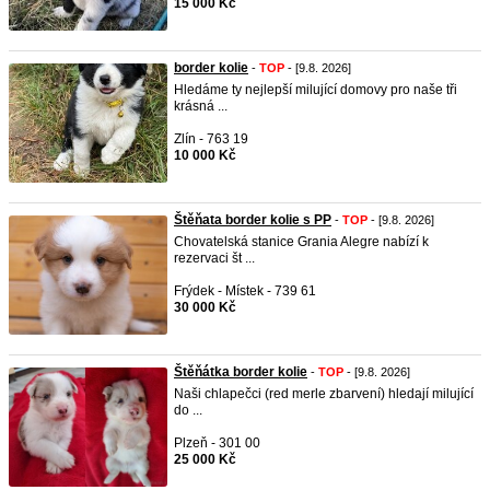
15 000 Kč
border kolie
-
TOP
- [9.8. 2026]
Hledáme ty nejlepší milující domovy pro naše tři
krásná ...
Zlín - 763 19
10 000 Kč
Štěňata border kolie s PP
-
TOP
- [9.8. 2026]
Chovatelská stanice Grania Alegre nabízí k
rezervaci št ...
Frýdek - Místek - 739 61
30 000 Kč
Štěňátka border kolie
-
TOP
- [9.8. 2026]
Naši chlapečci (red merle zbarvení) hledají milující
do ...
Plzeň - 301 00
25 000 Kč