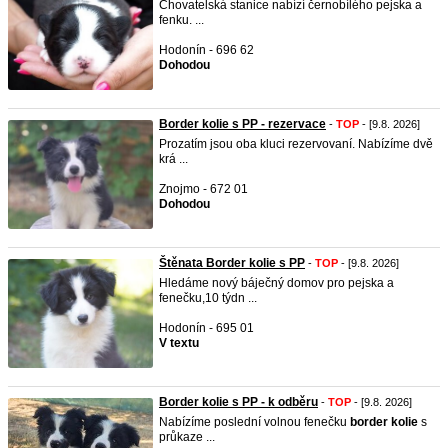
Chovatelská stanice nabízí černobílého pejska a
fenku. ...
Hodonín - 696 62
Dohodou
Border kolie s PP - rezervace
-
TOP
- [9.8. 2026]
Prozatím jsou oba kluci rezervovaní. Nabízíme dvě
krá ...
Znojmo - 672 01
Dohodou
Štěnata Border kolie s PP
-
TOP
- [9.8. 2026]
Hledáme nový báječný domov pro pejska a
fenečku,10 týdn ...
Hodonín - 695 01
V textu
Border kolie s PP - k odběru
-
TOP
- [9.8. 2026]
Nabízíme poslední volnou fenečku
border
kolie
s
průkaze ...