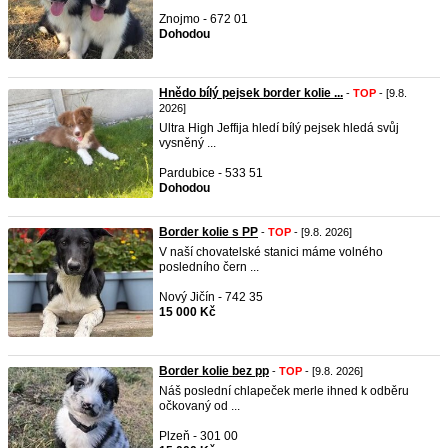
Znojmo - 672 01
Dohodou
Hnědo bílý pejsek border kolie ...
-
TOP
- [9.8.
2026]
Ultra High Jeffija hledí bílý pejsek hledá svůj
vysněný ...
Pardubice - 533 51
Dohodou
Border kolie s PP
-
TOP
- [9.8. 2026]
V naší chovatelské stanici máme volného
posledního čern ...
Nový Jičín - 742 35
15 000 Kč
Border kolie bez pp
-
TOP
- [9.8. 2026]
Náš poslední chlapeček merle ihned k odběru
očkovaný od ...
Plzeň - 301 00