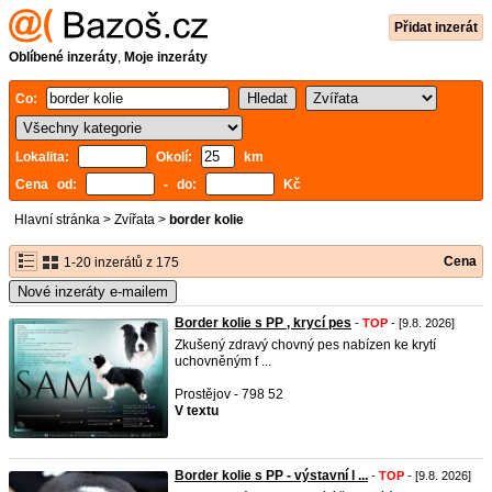
Přidat inzerát
Oblíbené inzeráty
,
Moje inzeráty
Co:
Lokalita:
Okolí:
km
Cena od:
- do:
Kč
Hlavní stránka
>
Zvířata
>
border kolie
Cena
1-20 inzerátů z 175
Nové inzeráty e-mailem
Border kolie s PP , krycí pes
-
TOP
- [9.8. 2026]
Zkušený zdravý chovný pes nabízen ke krytí
uchovněným f ...
Prostějov - 798 52
V textu
Border kolie s PP - výstavní l ...
-
TOP
- [9.8. 2026]