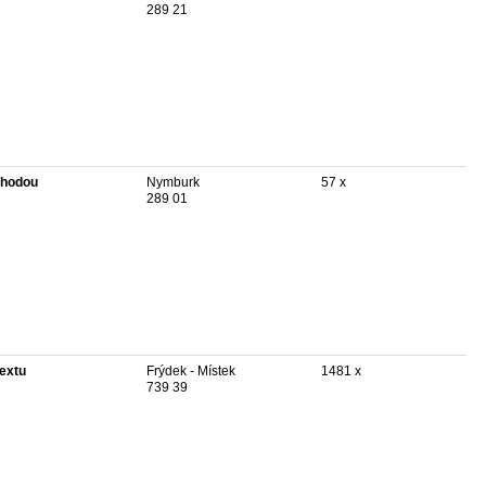
289 21
hodou
Nymburk
57 x
289 01
textu
Frýdek - Místek
1481 x
739 39