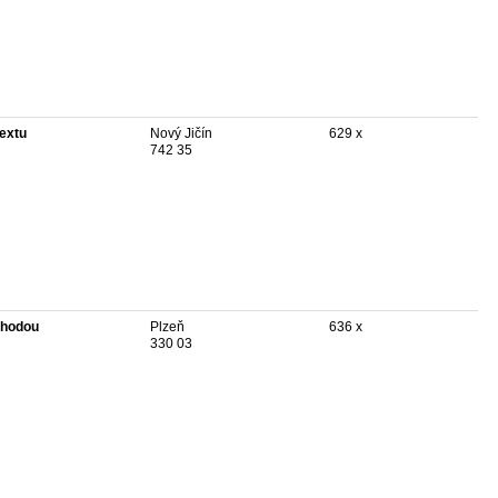
textu
Nový Jičín
629 x
742 35
hodou
Plzeň
636 x
330 03