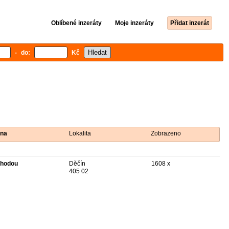
Oblíbené inzeráty
Moje inzeráty
Přidat inzerát
- do:
Kč
na
Lokalita
Zobrazeno
hodou
Děčín
1608 x
405 02