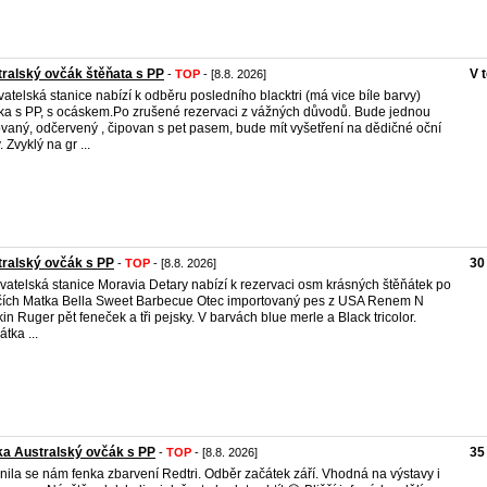
ralský ovčák štěňata s PP
V 
-
TOP
- [8.8. 2026]
atelská stanice nabízí k odběru posledního blacktri (má vice bíle barvy)
ka s PP, s ocáskem.Po zrušené rezervaci z vážných důvodů. Bude jednou
vaný, odčervený , čipovan s pet pasem, bude mít vyšetření na dědičné oční
 Zvyklý na gr ...
ralský ovčák s PP
30
-
TOP
- [8.8. 2026]
atelská stanice Moravia Detary nabízí k rezervaci osm krásných štěňátek po
čích Matka Bella Sweet Barbecue Otec importovaný pes z USA Renem N
in Ruger pět feneček a tři pejsky. V barvách blue merle a Black tricolor.
tka ...
a Australský ovčák s PP
35
-
TOP
- [8.8. 2026]
nila se nám fenka zbarvení Redtri. Odběr začátek září. Vhodná na výstavy i