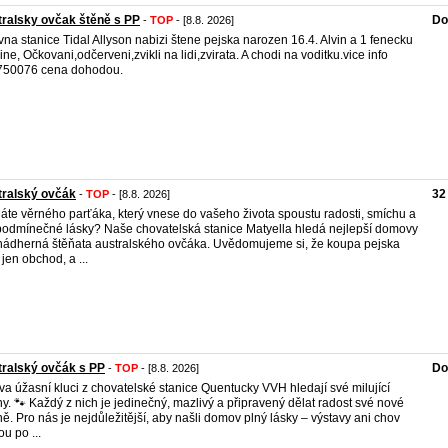
ralsky ovčak štěně s PP
Do
-
TOP
- [8.8. 2026]
na stanice Tidal Allyson nabizi štene pejska narozen 16.4. Alvin a 1 fenecku
ine, Očkovani,odčerveni,zvikli na lidi,zvirata. A chodi na voditku.vice info
750076 cena dohodou.
tralský ovčák
32
-
TOP
- [8.8. 2026]
áte věrného parťáka, který vnese do vašeho života spoustu radosti, smíchu a
odmínečné lásky? Naše chovatelská stanice Matyella hledá nejlepší domovy
nádherná štěňata australského ovčáka. Uvědomujeme si, že koupa pejska
 jen obchod, a ...
ralský ovčák s PP
Do
-
TOP
- [8.8. 2026]
va úžasní kluci z chovatelské stanice Quentucky VVH hledají své milující
ny. 🐾 Každý z nich je jedinečný, mazlivý a připravený dělat radost své nové
ně. Pro nás je nejdůležitější, aby našli domov plný lásky – výstavy ani chov
ou po ...