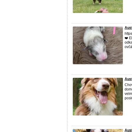
Aus
http
❤️ E
odka
ovčák
Aust
Chov
domo
velm
posl
Aust