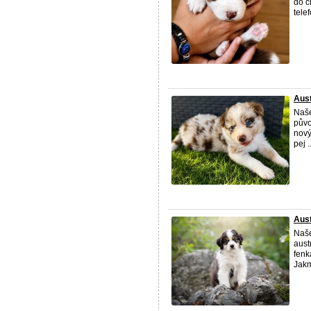
do c
tele
Aust
Naše
půvo
nový
pej ..
Aust
Naše
aust
fenk
Jakmi