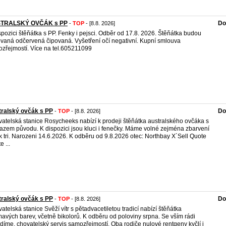
TRALSKÝ OVČÁK s PP
Do
-
TOP
- [8.8. 2026]
spozici štěňátka s PP. Fenky i pejsci. Odběr od 17.8. 2026. Štěňátka budou
vaná odčervená čipovaná. Vyšetření očí negativní. Kupní smlouva
zřejmostí. Více na tel.605211099
ralský ovčák s PP
Do
-
TOP
- [8.8. 2026]
atelská stanice Rosycheeks nabízí k prodeji štěňátka australského ovčáka s
azem původu. K dispozici jsou kluci i fenečky. Máme volné zejména zbarvení
k tri. Narozeni 14.6.2026. K odběru od 9.8.2026 otec: Northbay X´Sell Quote
 ...
ralský ovčák s PP
Do
-
TOP
- [8.8. 2026]
atelská stanice Svěží vítr s pětadvacetiletou tradicí nabízí štěňátka
mavých barev, včetně bikolorů. K odběru od poloviny srpna. Se vším rádi
díme, chovatelský servis samozřejmostí. Oba rodiče nulové rentgeny kyčlí i