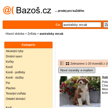
... prodej pro každého
Co:
Hlavní stránka
>
Zvířata
>
australsky ovcak
Kategorie
Akvarijní ryby
Drobní savci
Kočky
Zobrazeno 1-20 inzerátů z 1
Koně
Nové inzeráty e-mailem
Koně - potřeby
Aust
Koně - služby
Poku
Psi
Cher
Ptactvo
Moon
krom
Terarijní zvířata
Ostatní domácí
Krytí