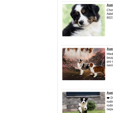
Aust
Chov
Adel
602
Aus
Hled
bezp
pro 
není
Aust
❤️ D
rodi
rodi
nejs