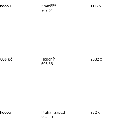
hodou
Kroměříž
1117 x
767 01
 000 Kč
Hodonín
2032 x
696 66
hodou
Praha - západ
852 x
252 19