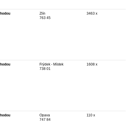
hodou
Zlín
3463 x
763 45
hodou
Frýdek - Místek
1608 x
738 01
hodou
Opava
110 x
747 84