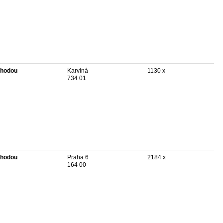
hodou
Karviná
1130 x
734 01
hodou
Praha 6
2184 x
164 00