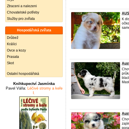
Ztraceni a nalezeni
Chovatelské potřeby
AUS
Služby pro zvířata
K di
očko
samo
Hospodářská zvířata
Drůbež
Králíci
Ovce a kozy
Prasata
Skot
Aust
Chov
průk
Ostatní hospodářská
blac
Maste
Knihkupectví Jasmínka
Pavel Váňa:
Léčivé stromy a keře
I.
Aust
Chov
zají
pora