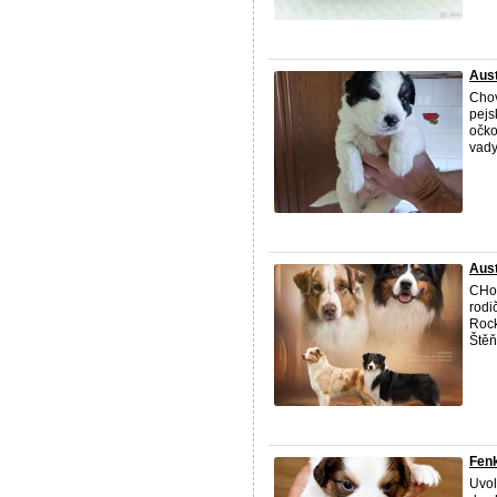
Aust
Chov
pejs
očko
vady.
Aust
CHov
rodi
Rock
Štěňá
Fenk
Uvol