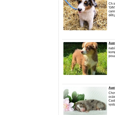
Ch.s
'GIN
cani
děti
Aust
nabí
komp
pouz
Aust
Chov
ocás
Cast
vyst