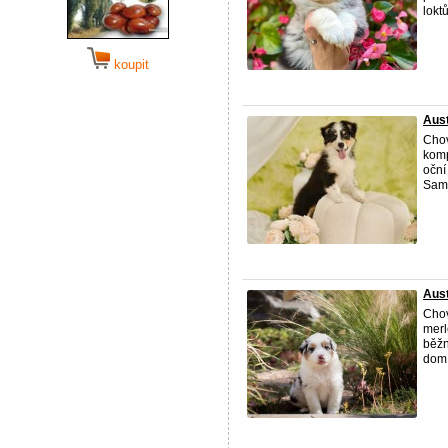
loktů
koupit
Aust
Chov
komp
oční
Samo
Aus
Chova
merl
běžn
dom 