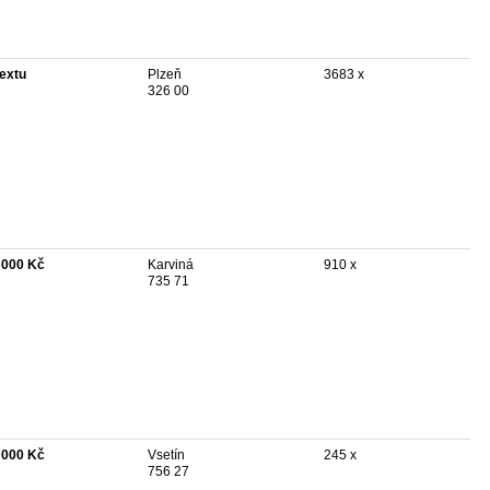
textu
Plzeň
3683 x
326 00
 000 Kč
Karviná
910 x
735 71
 000 Kč
Vsetín
245 x
756 27