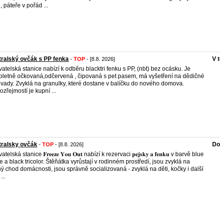
, páteře v pořád ...
ralský ovčák s PP fenka
V 
-
TOP
- [8.8. 2026]
atelská stanice nabízí k odběru blacktri fenku s PP, (nbt) bez ocásku. Je
letně očkovaná,odčervená , čipovaná s pet pasem, má vyšetření na dědičné
 vady. Zvyklá na granulky, které dostane v balíčku do nového domova.
zřejmostí je kupní ...
tralsky ovčák
Do
-
TOP
- [8.8. 2026]
telská stanice 𝐅𝐫𝐞𝐞𝐳𝐞 𝐘𝐨𝐮 𝐎𝐮𝐭 nabízí k rezervaci 𝐩𝐞𝐣𝐬𝐤𝐲 𝐚 𝐟𝐞𝐧𝐤𝐮 v barvě blue
e a black tricolor. Štěňátka vyrůstají v rodinném prostředí, jsou zvyklá na
ý chod domácnosti, jsou správně socializovaná - zvyklá na děti, kočky i další
...