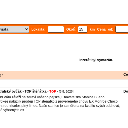
Lokalita:
Okolí:
km Cena od:
Inzerát byl vymazán.
Ce
07
ralský ovčák - TOP štěňátka
Do
-
TOP
- [8.8. 2026]
d Vám záleží na zdraví Vašeho pejska, Chovatelská Stanice Bueno
okee nabízí k prodeji TOP štěňátko z prověřeného chovu EX Monroe Choco
, red tricolor, plný límec. Naše stanice je zaměřena na kvalitu svých odchovů,
ě výborných ex ...