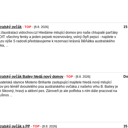
tralský ovčák
15
-
TOP
- [8.8. 2026]
s://australaci.vidochov.cz/ Hledáme milující domov pro naše chlupaté parťáky
DIT: všechny fenky a jeden pejsek rezervovány, volný čtyři pejsci - najdete v
zu výše S radostí představujeme k rezervaci krásná štěňátka australského
a, ...
ralský ovčák Bailey hledá nový domov
Do
-
TOP
- [8.8. 2026]
atelská stanice Misterio Brillante zastupující majitele hledá nový milující
v pro téměř dvouletého psa australského ovčáka z našeho vrhu B. Bailey je
i šikovný, hravý a aktivní pes. Zároveň je ale potřeba s ním dále pracovat na
ušnos ...
ralský ovčák s PP
35
-
TOP
- [8.8. 2026]