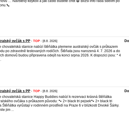
hovu … Návštěvy kdykoli a jak často budete chtít 😁 Bližší info ráda sdělím po
fonu.📞
ralský ovčák s PP
Do
-
TOP
- [8.8. 2026]
 chovatelská stanice nabízí štěňátka plemene australský ovčák s průkazem
du po zdravotně testovaných rodičích. Štěňata jsou narozená 4. 7. 2026 a do
ch domovů budou připravena odejít na konci srpna 2026. K dispozici jsou: * 4
.
ralský ovčák s PP
Do
-
TOP
- [8.8. 2026]
 chovatelská stanice Happy Buddies nabízí k rezervaci krásná štěňátka
ralského ovčáka s průkazem původu: 🐾 2× black tri pejsek🐾 2× black tri
a Štěňátka vyrůstají v rodinném prostředí na Praze 6 v blízkosti Divoké Šárky.
le jim ...