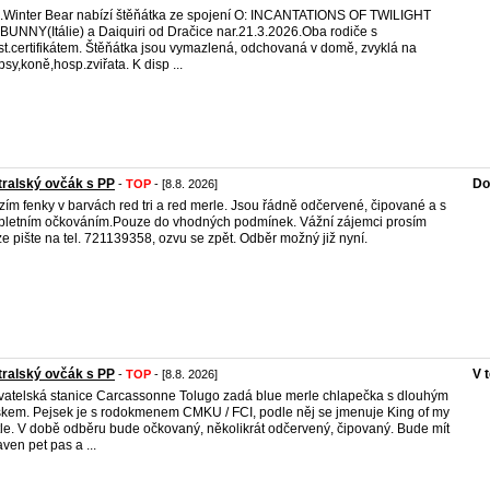
.Winter Bear nabízí štěňátka ze spojení O: INCANTATIONS OF TWILIGHT
'BUNNY(Itálie) a Daiquiri od Dračice nar.21.3.2026.Oba rodiče s
st.certifikátem. Štěňátka jsou vymazlená, odchovaná v domě, zvyklá na
,psy,koně,hosp.zviřata. K disp ...
ralský ovčák s PP
Do
-
TOP
- [8.8. 2026]
zím fenky v barvách red tri a red merle. Jsou řádně odčervené, čipované a s
letním očkováním.Pouze do vhodných podmínek. Vážní zájemci prosím
e pište na tel. 721139358, ozvu se zpět. Odběr možný již nyní.
ralský ovčák s PP
V 
-
TOP
- [8.8. 2026]
atelská stanice Carcassonne Tolugo zadá blue merle chlapečka s dlouhým
kem. Pejsek je s rodokmenem CMKU / FCI, podle něj se jmenuje King of my
le. V době odběru bude očkovaný, několikrát odčervený, čipovaný. Bude mít
aven pet pas a ...