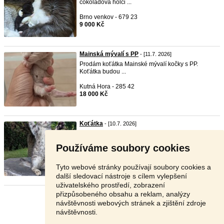
cokoladova holči ...
Brno venkov - 679 23
9 000 Kč
Mainská mývalí s PP
- [11.7. 2026]
Prodám koťátka Mainské mývalí kočky s PP.
Koťátka budou ...
Kutná Hora - 285 42
18 000 Kč
Koťátka
- [10.7. 2026]
Dobrý den, máme již k odběru naše vymazlená
koťátka, js ...
Používáme soubory cookies
Beroun - 267 01
Dohodou
Tyto webové stránky používají soubory cookies a
další sledovací nástroje s cílem vylepšení
uživatelského prostředí, zobrazení
přizpůsobeného obsahu a reklam, analýzy
Stránka:
1
2
Další
návštěvnosti webových stránek a zjištění zdroje
návštěvnosti.