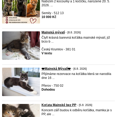
Nabízím 2 kocourky a 1 kočičku, narozené 20. 5.
2026. ...
Semily - 512 13
10 000 Kč
Mainská mývalí
- [8.8. 2026]
Čtyři krásná barevná koťátka mainské mývalí, již
brzo b ...
Český Krumlov - 381 01
V textu
❤️Mainská Mývalí❤️
- [6.8. 2026]
Přijímáme rezervace na koťátka která se narodila
dne 16 ...
Přerov - 750 02
Dohodou
Koťata Mainské bez PP
- [5.8. 2026]
Koncem září budou k odběru koťátka, mamka je s
PP, ale ...