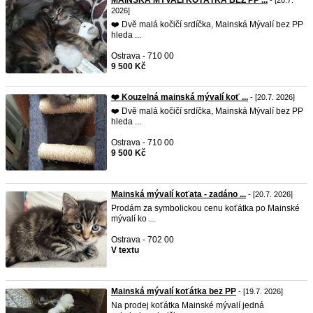
MAINSKÁ MÝVALÍ KOŤÁTKA BEZ PP ...
- [20.7.
2026]
❤️ Dvě malá kočičí srdíčka, Mainská Mývalí bez PP
hleda ...
Ostrava - 710 00
9 500 Kč
❤️ Kouzelná mainská mývalí koť ...
- [20.7. 2026]
❤️ Dvě malá kočičí srdíčka, Mainská Mývalí bez PP
hleda ...
Ostrava - 710 00
9 500 Kč
Mainská mývalí koťata - zadáno ...
- [20.7. 2026]
Prodám za symbolickou cenu koťátka po Mainské
mývalí ko ...
Ostrava - 702 00
V textu
Mainská mývalí koťátka bez PP
- [19.7. 2026]
Na prodej koťátka Mainské mývalí jedná