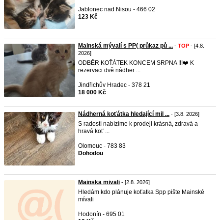
Jablonec nad Nisou - 466 02
123 Kč
Mainská mývalí s PP( průkaz pů ...
-
TOP
- [4.8.
2026]
ODBĚR KOŤÁTEK KONCEM SRPNA !!!❤️ K
rezervaci dvě nádher ...
Jindřichův Hradec - 378 21
18 000 Kč
Nádherná koťátka hledající mil ...
- [3.8. 2026]
S radostí nabízíme k prodeji krásná, zdravá a
hravá koť ...
Olomouc - 783 83
Dohodou
Mainska mivali
- [2.8. 2026]
Hledám kdo plánuje koťatka Spp pište Mainské
mívali
Hodonín - 695 01