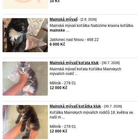
10 Kč
Mainská mývalí
- [2.8. 2026]
Mainská mývalí koťátka Nabizime krasna koťátka
mainske
...
Jablonec nad Nisou - 468 22
6 000 Kč
Mainská mývalí koťata kluk
- [30.7. 2026]
Mainská mývalí koťata Koťátka Mainskych
mývalích rodič ...
Mělník - 278 01
12 000 Kč
Mainská mývalí koťátka kluk
- [30.7. 2026]
Koťátka Mainskych mývalích rodičů 18. května se
naší m ...
Mělník - 278 01
12 000 Kč