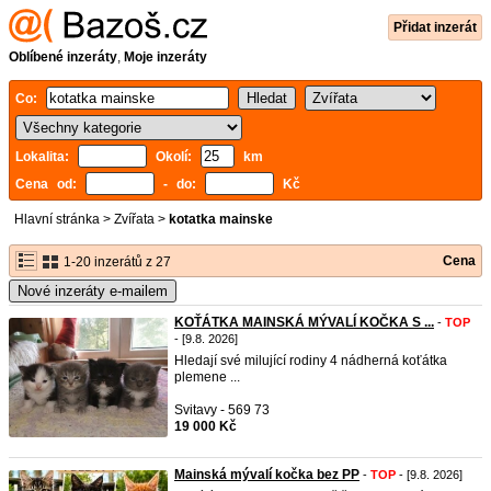
Přidat inzerát
Oblíbené inzeráty
,
Moje inzeráty
Co:
Lokalita:
Okolí:
km
Cena od:
- do:
Kč
Hlavní stránka
>
Zvířata
>
kotatka mainske
Cena
1-20 inzerátů z 27
Nové inzeráty e-mailem
KOŤÁTKA MAINSKÁ MÝVALÍ KOČKA S ...
-
TOP
- [9.8. 2026]
Hledají své milující rodiny 4 nádherná koťátka
plemene ...
Svitavy - 569 73
19 000 Kč
Mainská mývalí kočka bez PP
-
TOP
- [9.8. 2026]