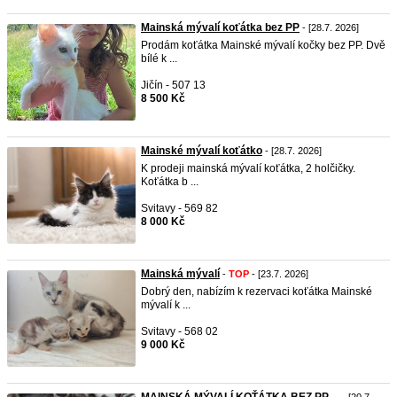
Mainská mývalí koťátka bez PP
- [28.7. 2026]
Prodám koťátka Mainské mývalí kočky bez PP. Dvě
bílé k ...
Jičín - 507 13
8 500 Kč
Mainské mývalí koťátko
- [28.7. 2026]
K prodeji mainská mývalí koťátka, 2 holčičky.
Koťátka b ...
Svitavy - 569 82
8 000 Kč
Mainská mývalí
-
TOP
- [23.7. 2026]
Dobrý den, nabízím k rezervaci koťátka Mainské
mývalí k ...
Svitavy - 568 02
9 000 Kč