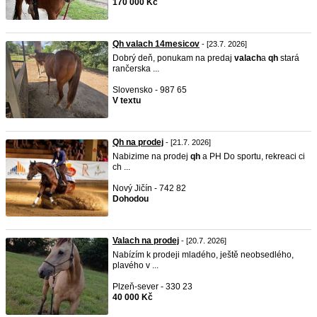
170 000 Kč
Qh valach 14mesicov
- [23.7. 2026]
Dobrý deň, ponukam na predaj
valach
a
qh
stará
rančerska ...
Slovensko - 987 65
V textu
Qh na prodej
- [21.7. 2026]
Nabizime na prodej
qh
a PH Do sportu, rekreaci ci
ch ...
Nový Jičín - 742 82
Dohodou
Valach na prodej
- [20.7. 2026]
Nabízím k prodeji mladého, ještě neobsedlého,
plavého v ...
Plzeň-sever - 330 23
40 000 Kč