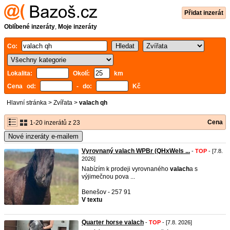
Přidat inzerát
Oblíbené inzeráty
,
Moje inzeráty
Co:
Lokalita:
Okolí:
km
Cena od:
- do:
Kč
Hlavní stránka
>
Zvířata
>
valach qh
Cena
1-20 inzerátů z 23
Nové inzeráty e-mailem
Vyrovnaný valach WPBr (QHxWels ...
-
TOP
- [7.8.
2026]
Nabízím k prodeji vyrovnaného
valach
a s
výjimečnou pova ...
Benešov - 257 91
V textu
Quarter horse valach
-
TOP
- [7.8. 2026]