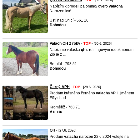
QH / APHA valach
-
TOP
- [11.7. 2026]
Nabízím k prodeji palomino/ overo
valach
a
Narozen kvě ...
Ústí nad Orlicí - 561 16
Dohodou
Valach QH 2 roky
-
TOP
- [30.6. 2026]
Nabízíme valáška
qh
s reiningovým rodokmenem.
Zip je z ...
Bruntál - 793 51
Dohodou
Černý APH
-
TOP
- [29.6. 2026]
Prodám krásného černého
valach
a APH, jménem
Fifty shad ...
Kroměříž - 768 71
V textu
QH
- [27.6. 2026]
Prodám
valach
a narozen 22.6 2024 volejte na