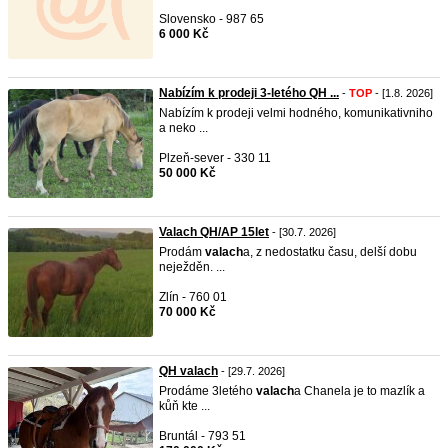
Slovensko - 987 65
6 000 Kč
Nabízím k prodeji 3-letého QH ...
-
TOP
- [1.8. 2026]
Nabízím k prodeji velmi hodného, komunikativniho
a neko ...
Plzeň-sever - 330 11
50 000 Kč
Valach QH/AP 15let
- [30.7. 2026]
Prodám
valach
a, z nedostatku času, delší dobu
neježděn. ...
Zlín - 760 01
70 000 Kč
QH valach
- [29.7. 2026]
Prodáme 3letého
valach
a Chanela je to mazlík a
kůň kte ...
Bruntál - 793 51