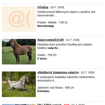
Výměna
- [19.7. 2026]
Výměna koně Měla bych zájem o výměnu své
hannoverské ...
Frýdek - Místek - 739 51
Nerozhoduje
Valach poloviční QH
- [12.7. 2026]
Hledáme toho pravého člověka pro našeho
5letého
valach
a ...
Vsetín - 756 63
V textu
⭐Nádherný Appaloosa valach⭐
- [12.7. 2026]
V zastoupení majitelky nabízíme nádherného,
mohutného A ...
Jablonec nad Nisou - 468 24
Dohodou