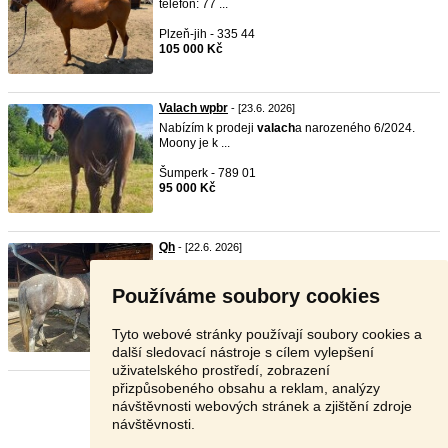
telefon: 77 ...
Plzeň-jih - 335 44
105 000 Kč
Valach wpbr
- [23.6. 2026]
Nabízím k prodeji
valach
a narozeného 6/2024.
Moony je k ...
Šumperk - 789 01
95 000 Kč
Qh
- [22.6. 2026]
Na predaj –
valach
qh
x A1/1, 4 roky Ponúkam na
predaj ...
Používáme soubory cookies
Slovensko - 987 65
Dohodou
Tyto webové stránky používají soubory cookies a
další sledovací nástroje s cílem vylepšení
uživatelského prostředí, zobrazení
přizpůsobeného obsahu a reklam, analýzy
Stránka:
1
2
Další
návštěvnosti webových stránek a zjištění zdroje
návštěvnosti.