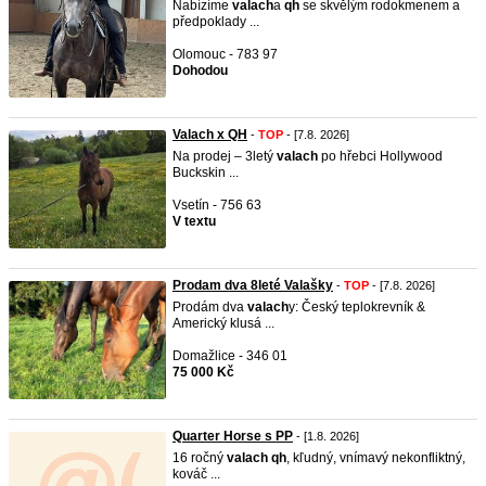
Nabízíme
valach
a
qh
se skvělým rodokmenem a
předpoklady ...
Olomouc - 783 97
Dohodou
Valach x QH
-
TOP
- [7.8. 2026]
Na prodej – 3letý
valach
po hřebci Hollywood
Buckskin ...
Vsetín - 756 63
V textu
Prodam dva 8leté Valašky
-
TOP
- [7.8. 2026]
Prodám dva
valach
y: Český teplokrevník &
Americký klusá ...
Domažlice - 346 01
75 000 Kč
Quarter Horse s PP
- [1.8. 2026]
16 ročný
valach
qh
, kľudný, vnímavý nekonfliktný,
kováč ...