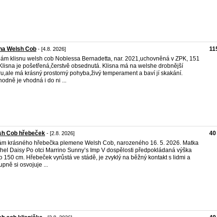
na Welsh Cob
11
- [4.8. 2026]
ám klisnu welsh cob Noblessa Bernadetta, nar. 2021,uchovněná v ZPK, 151
Klisna je pošetřená,čerstvě obsednutá. Klisna má na welshe drobnější
ru,ale má krásný prostorný pohyba,živý temperament a baví jí skakání.
odně je vhodná i do ni ...
sh Cob hřebeček
40
- [2.8. 2026]
m krásného hřebečka plemene Welsh Cob, narozeného 16. 5. 2026. Matka
hel Daisy Po otci Marrino Sunny’s Imp V dospělosti předpokládaná výška
o 150 cm. Hřebeček vyrůstá ve stádě, je zvyklý na běžný kontakt s lidmi a
upně si osvojuje ...