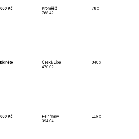
 000 Kč
Kroměříž
78 x
768 42
bídněte
Česká Lípa
340 x
470 02
 000 Kč
Pelhřimov
116 x
394 04