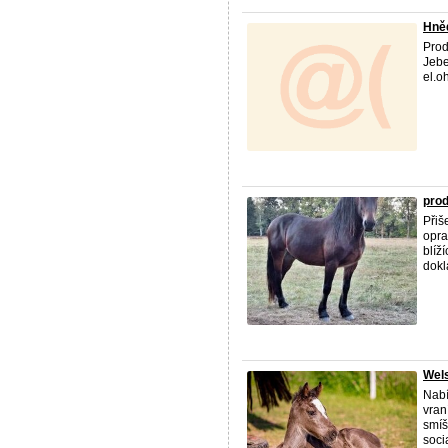
Hně
Prod
Jebe
el.o
pro
Přiš
opra
blíž
dokla
Wels
Nabí
vran
smíš
socia