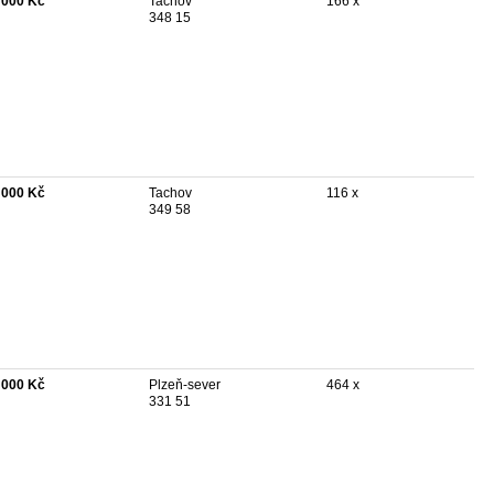
 000 Kč
Tachov
166 x
348 15
 000 Kč
Tachov
116 x
349 58
 000 Kč
Plzeň-sever
464 x
331 51