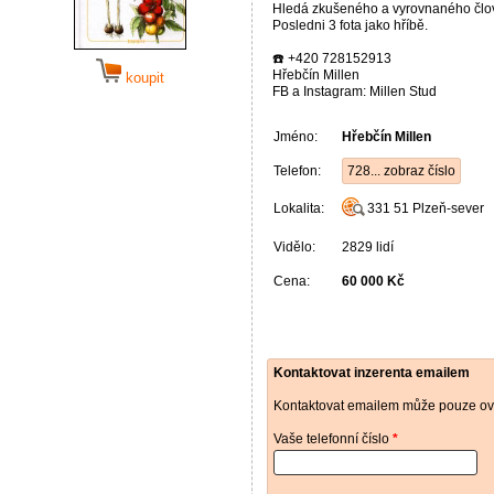
Hledá zkušeného a vyrovnaného člov
Posledni 3 fota jako hříbě.
☎️ +420 728152913
Hřebčín Millen
koupit
FB a Instagram: Millen Stud
Jméno:
Hřebčín Millen
Telefon:
728... zobraz číslo
Lokalita:
331 51
Plzeň-sever
Vidělo:
2829 lidí
Cena:
60 000 Kč
Kontaktovat inzerenta emailem
Kontaktovat emailem může pouze ově
Vaše telefonní číslo
*