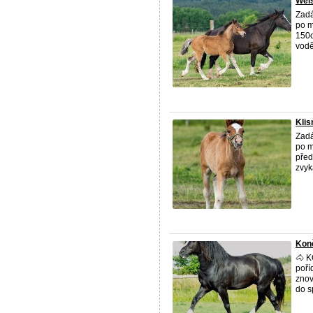
Wels
Zadá
po m
150c
vodě
Klis
Zadá
po m
před
zvyk
Koně
🐴 K
poří
znov
do sp