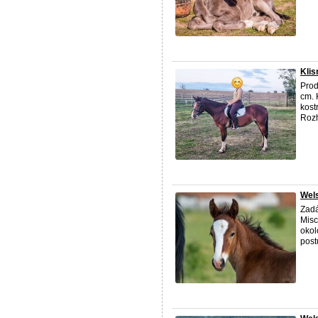
Klis
Prod
cm. 
kost
Rozh
Wel
Zadá
Misc
okol
post