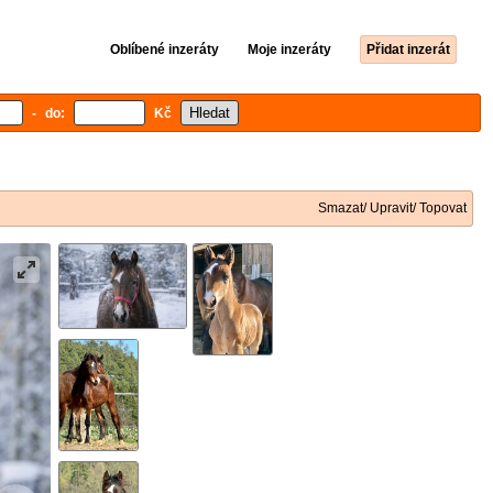
Oblíbené inzeráty
Moje inzeráty
Přidat inzerát
- do:
Kč
Smazat/ Upravit/ Topovat