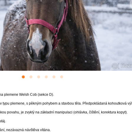
cha plemene Welsh Cob (sekce D).
y, v typu plemene, s pěkným pohybem a stavbou těla. Předpokládaná kohoutková vý
kou povahu, je zvyklý na základní manipulaci (ohlávka, čištění, korektura kopyt).
táj.
ání, nezávazná návštěva vítána.