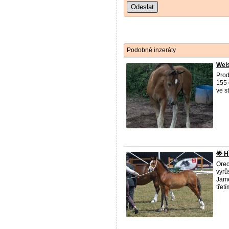
Odeslat
Podobné inzeráty
Wel
Prod
155 
ve s
🌟 H
Oreo
vyrů
Jame
třetí