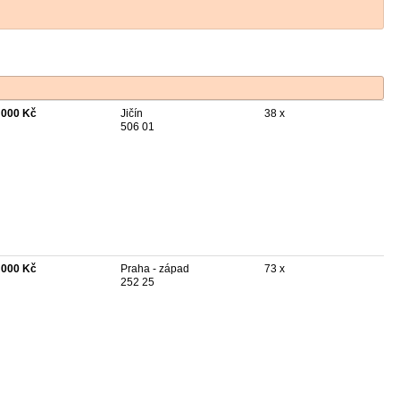
 000 Kč
Jičín
38 x
506 01
 000 Kč
Praha - západ
73 x
252 25