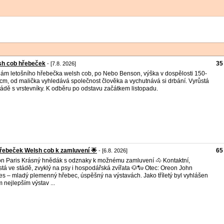
sh cob hřebeček
35
- [7.8. 2026]
ám letošního hřebečka welsh cob, po Nebo Benson, výška v dospělosti 150-
cm, od malička vyhledává společnost člověka a vychutnává si drbání. Vyrůstá
tádě s vrstevníky. K odběru po odstavu začátkem listopadu.
řebeček Welsh cob k zamluvení 🌟
65
- [6.8. 2026]
n Paris Krásný hnědák s odznaky k možnému zamluvení 🐴 Kontaktní,
stá ve stádě, zvyklý na psy i hospodářská zvířata 🐶🐑 Otec: Oreon John
s – mladý plemenný hřebec, úspěšný na výstavách. Jako tříletý byl vyhlášen
m nejlepším výstav ...