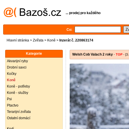
... prodej pro každého
Co:
Hlavní stránka
>
Zvířata
>
Koně
>
Inzerát č. 220863174
Kategorie
Welsh Cob Valach 2 roky
-
TOP
- [3
Akvarijní ryby
Drobní savci
Kočky
Koně
Koně - potřeby
Koně - služby
Psi
Ptactvo
Terarijní zvířata
Ostatní domácí
Krytí