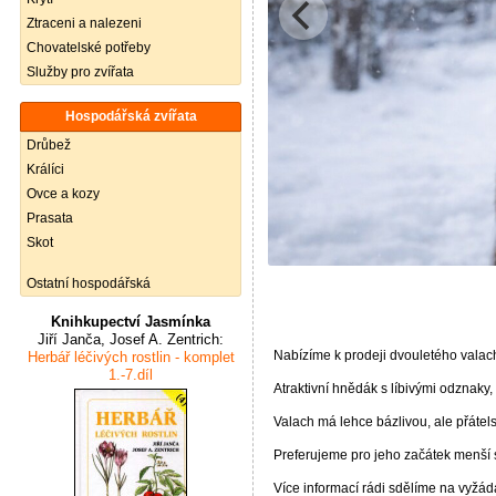
Ztraceni a nalezeni
Chovatelské potřeby
Služby pro zvířata
Hospodářská zvířata
Drůbež
Králíci
Ovce a kozy
Prasata
Skot
Ostatní hospodářská
Knihkupectví Jasmínka
Jiří Janča, Josef A. Zentrich:
Nabízíme k prodeji dvouletého vala
Herbář léčivých rostlin - komplet
1.-7.díl
Atraktivní hnědák s líbivými odznak
Valach má lehce bázlivou, ale přátels
Preferujeme pro jeho začátek menší s
Více informací rádi sdělíme na vyžád