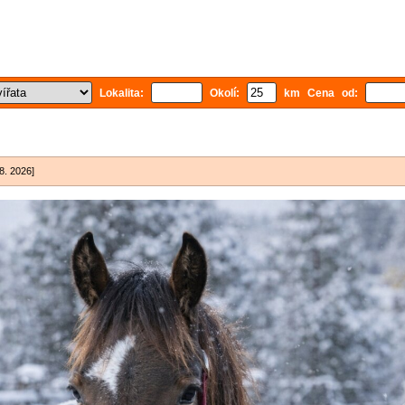
Lokalita:
Okolí:
km Cena od:
.8. 2026]