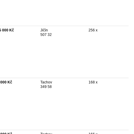
5 000 Kč
Jičín
256 x
507 32
 000 Kč
Tachov
168 x
349 58