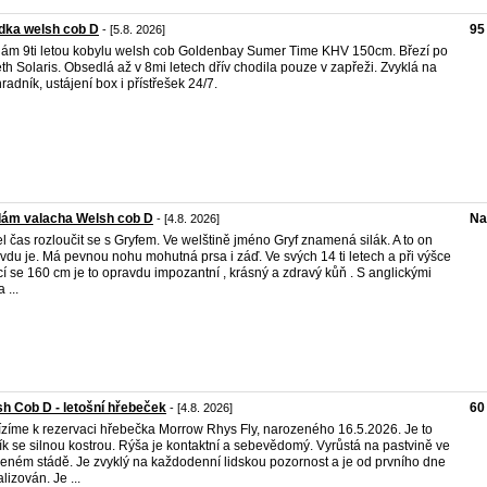
dka welsh cob D
95
- [5.8. 2026]
ám 9ti letou kobylu welsh cob Goldenbay Sumer Time KHV 150cm. Březí po
th Solaris. Obsedlá až v 8mi letech dřív chodila pouze v zapřeži. Zvyklá na
hradník, ustájení box i přístřešek 24/7.
dám valacha Welsh cob D
Na
- [4.8. 2026]
el čas rozloučit se s Gryfem. Ve welštině jméno Gryf znamená silák. A to on
vdu je. Má pevnou nohu mohutná prsa i záď. Ve svých 14 ti letech a při výšce
ící se 160 cm je to opravdu impozantní , krásný a zdravý kůň . S anglickými
 ...
h Cob D - letošní hřebeček
60
- [4.8. 2026]
zíme k rezervaci hřebečka Morrow Rhys Fly, narozeného 16.5.2026. Je to
ík se silnou kostrou. Rýša je kontaktní a sebevědomý. Vyrůstá na pastvině ve
eném stádě. Je zvyklý na každodenní lidskou pozornost a je od prvního dne
lizován. Je ...