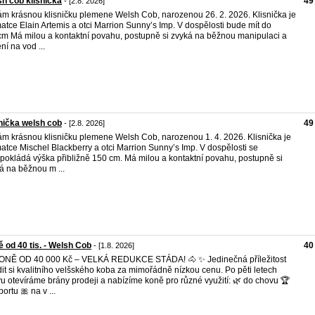
h cob klisnička
49
- [2.8. 2026]
m krásnou klisničku plemene Welsh Cob, narozenou 26. 2. 2026. Klisnička je
atce Elain Artemis a otci Marrion Sunny’s Imp. V dospělosti bude mít do
m Má milou a kontaktní povahu, postupně si zvyká na běžnou manipulaci a
ní na vod ...
nička welsh cob
49
- [2.8. 2026]
m krásnou klisničku plemene Welsh Cob, narozenou 1. 4. 2026. Klisnička je
atce Mischel Blackberry a otci Marrion Sunny’s Imp. V dospělosti se
pokládá výška přibližně 150 cm. Má milou a kontaktní povahu, postupně si
á na běžnou m ...
 od 40 tis. - Welsh Cob
40
- [1.8. 2026]
ONĚ OD 40 000 Kč – VELKÁ REDUKCE STÁDA! 🐴 ✨ Jedinečná příležitost
dit si kvalitního velšského koba za mimořádně nízkou cenu. Po pěti letech
u otevíráme brány prodeji a nabízíme koně pro různé využití: 🌿 do chovu 🏆
ortu 🎀 na v ...