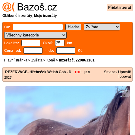
Přidat inzerát
Oblíbené inzeráty
,
Moje inzeráty
Co:
Lokalita:
Okolí:
km
Cena od:
- do:
Kč
Hlavní stránka
>
Zvířata
>
Koně
>
Inzerát č. 220863161
REZERVACE- Hřebeček Welsh Cob - D
Smazat/ Upravit/
-
TOP
- [3.8.
Topovat
2026]