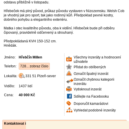
odstavu přibližně v listopadu.
Hřebeček má plný původ, průkaz původu vystaven v Nizozemsku. Welsh Cob
je vhodný jak pro sport, tak jako rodinný kůň. Předpoklad pevné kostry,
dobrého pohybu a elegantního exteriéru.
Matka i otec kvalitního původu, oba k vidění. Hřebeček bude při odběru
čipovaný, pravidelně odčervený a strouhaný.
Předpokládaná KVH 150-152 cm.
Hnědák.
Jméno:
Hřebčín Millen
Všechny inzeráty a hodnocení
uživatele
Telefon:
728... zobraz číslo
Přidat do oblíbených
Označit špatný inzerát
Lokalita:
331 51
Plzeň-sever
Označit chybnou kategorii
inzerátu
Vidělo:
1437 lidí
Vytisknout inzerát
Cena:
40 000 Kč
Sdílejte na Facebooku
Doporučit kamarádovi
Vyhledat podobné inzeráty
Kontaktovat inzerenta emailem