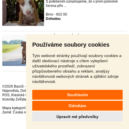
S potěšením oznamujeme, že v první polovině
června přiv ...
Brno - 602 00
Dohodou
Krycí pes Rhodéský ridgeback s ...
- [6.7. 2026]
BARNEY
rhodesian
HEART DOB: 29. 1. 2020
Používáme soubory cookies
(CH. GATHII L ...
Šumperk - 789 72
Tyto webové stránky používají soubory cookies a
Dohodou
další sledovací nástroje s cílem vylepšení
uživatelského prostředí, zobrazení
přizpůsobeného obsahu a reklam, analýzy
návštěvnosti webových stránek a zjištění zdroje
návštěvnosti.
©2026 Bazoš -
Inzerce, Bazar
Nápověda
,
Dotazy
,
Hodnocení
,
Kontakt
,
Reklama
,
Podmínky
,
Ochrana údajů
,
Souhlasím
RSS
,
Inzeráty Zvířata celkem:
41891
, za 24 hodin:
2347
Odmítám
Mapa kategorií
,
Nejvyhledávanější výrazy
Země:
Česká republika
,
Slovensko
,
Polsko
,
Rakousko
Upravit mé předvolby