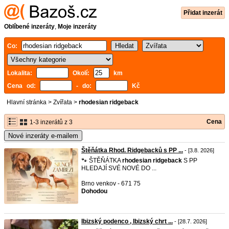
Přidat inzerát
Oblíbené inzeráty
,
Moje inzeráty
Co:
Lokalita:
Okolí:
km
Cena od:
- do:
Kč
Hlavní stránka
>
Zvířata
>
rhodesian ridgeback
Cena
1-3 inzerátů z 3
Nové inzeráty e-mailem
Štěňátka Rhod. Ridgebacků s PP ...
- [3.8. 2026]
🐾 ŠTĚŇÁTKA
rhodesian
ridgeback
S PP
HLEDAJÍ SVÉ NOVÉ DO ...
Brno venkov - 671 75
Dohodou
Ibizský podenco , Ibizský chrt ...
- [28.7. 2026]