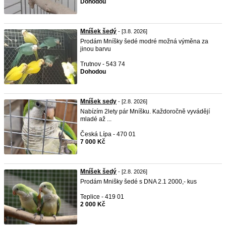
Dohodou
Mníšek šedý
- [3.8. 2026]
Prodám Mníšky šedé modré možná výměna za
jinou barvu
Trutnov - 543 74
Dohodou
Mníšek sedy
- [2.8. 2026]
Nabízím 2lety pár Mníšku. Každoročně vyvádějí
mladé až ...
Česká Lípa - 470 01
7 000 Kč
Mníšek šedý
- [2.8. 2026]
Prodám Mnišky šedé s DNA 2.1 2000,- kus
Teplice - 419 01
2 000 Kč