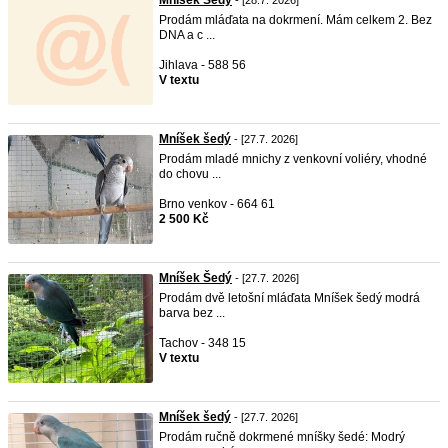
Mníšek Šedý
- [28.7. 2026]
Prodám mláďata na dokrmení. Mám celkem 2. Bez
DNA a c ...
Jihlava - 588 56
V textu
Mníšek šedý
- [27.7. 2026]
Prodám mladé mnichy z venkovní voliéry, vhodné
do chovu ...
Brno venkov - 664 61
2 500 Kč
Mníšek Šedý
- [27.7. 2026]
Prodám dvě letošní mláďata Mníšek šedý modrá
barva bez ...
Tachov - 348 15
V textu
Mníšek šedý
- [27.7. 2026]
Prodám ručně dokrmené mníšky šedé: Modrý