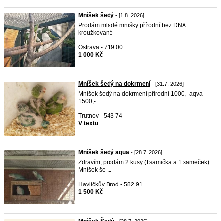
Mníšek šedý
- [1.8. 2026]
Prodám mladé mnišky přírodní bez DNA
kroužkované
Ostrava - 719 00
1 000 Kč
Mníšek šedý na dokrmení
- [31.7. 2026]
Mníšek šedý na dokrmení přírodní 1000,- aqva
1500,-
Trutnov - 543 74
V textu
Mníšek šedý aqua
- [28.7. 2026]
Zdravím, prodám 2 kusy (1samička a 1 sameček)
Mníšek še ...
Havlíčkův Brod - 582 91
1 500 Kč