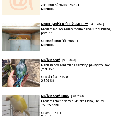
Žďár nad Sázavou - 592 31
Dohodou
MNICH,MNÍŠEK ŠEDÝ - MODRÝ
- [4.8. 2026]
Prodám mníšky šedé v modré barvě 2,2 příbuzné,
první hn ...
Uherské Hradiště - 686 04
Dohodou
Mníšek šedý
- [3.8. 2026]
Nabízím poslední mladé samičky .pevný kroužek
,test DNA ...
Česká Lípa - 470 01
2 500 Kč
Mníšek šedý lutino
- [3.8. 2026]
Prodám lichého samce Mníška lutino, líhnutý
7/2025 bohu ...
Opava - 747 41