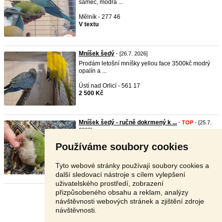
samec, modrá ...
Mělník - 277 46
V textu
Mníšek šedý
- [26.7. 2026]
Prodám letošní mníšky yellou face 3500kč modrý
opalín a ...
Ústí nad Orlicí - 561 17
2 500 Kč
Mníšek šedý - ručně dokrmený k ...
-
TOP
- [25.7.
2026]
Nabízíme ručně dokrmená mláďata mníška
Používáme soubory cookies
šedého, v mutací ...
Praha 6 - 163 00
Tyto webové stránky používají soubory cookies a
2 999 Kč
další sledovací nástroje s cílem vylepšení
uživatelského prostředí, zobrazení
přizpůsobeného obsahu a reklam, analýzy
Stránka:
1
2
3
Další
návštěvnosti webových stránek a zjištění zdroje
návštěvnosti.