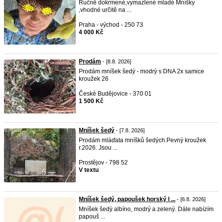
Ručně dokrmené,vymazlené mladé Mníšky
,vhodné určitě na ...
Praha - východ - 250 73
4 000 Kč
Prodám
- [8.8. 2026]
Prodám mníšek šedý - modrý s DNA 2x samice
kroužek 26
České Budějovice - 370 01
1 500 Kč
Mníšek šedý
- [7.8. 2026]
Prodám mláďata mníšků šedých.Pevný kroužek
r.2026. Jsou ...
Prostějov - 798 52
V textu
Mníšek šedý, papoušek horský l ...
- [6.8. 2026]
Mníšek šedý albíno, modrý a zelený. Dále nabízím
papouš ...