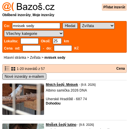
Přidat inzerát
Oblíbené inzeráty
,
Moje inzeráty
Co:
Lokalita:
Okolí:
km
Cena od:
- do:
Kč
Hlavní stránka
>
Zvířata
>
mnisek sedy
Cena
1-20 inzerátů z 57
Nové inzeráty e-mailem
Mnich šedý. Mnisek
- [9.8. 2026]
Albino samička 2026 DNA
Uherské Hradiště - 687 74
Dohodou
Mníšek šedý lutino
- [9.8. 2026]