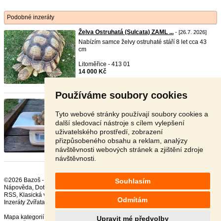
Podobné inzeráty
Želva Ostruhatá (Sulcata) ZAML ...
- [26.7. 2026]
Nabízím samce želvy ostruhaté stáří 8 let cca 43
cm
Litoměřice - 413 01
14 000 Kč
Používáme soubory cookies
želva ostruhátá sulcata samice ...
-
TOP
- [7.8.
2026]
Tyto webové stránky používají soubory cookies a
Prodám samici želvy ostruhate.samice mají 6
další sledovací nástroje s cílem vylepšení
let.cena za ...
uživatelského prostředí, zobrazení
přizpůsobeného obsahu a reklam, analýzy
Blansko - 678 01
12 000 Kč
návštěvnosti webových stránek a zjištění zdroje
návštěvnosti.
©2026 Bazoš -
Inzerce, Bazar Terarijní zvířata
Souhlasím
Nápověda
,
Dotazy
,
Hodnocení
,
Kontakt
,
Reklama
,
Podmínky
,
Ochrana údajů
,
RSS
,
Odmítám
Inzeráty Zvířata celkem:
41633
, za 24 hodin:
2312
Mapa kategorií
,
Nejvyhledávanější výrazy
Upravit mé předvolby