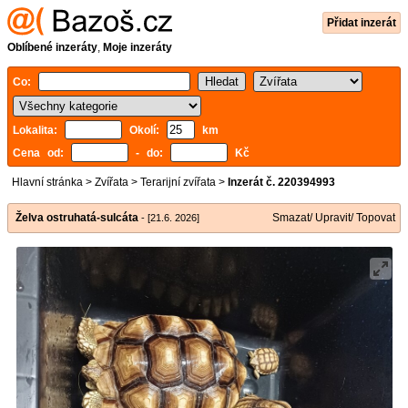
Přidat inzerát
Oblíbené inzeráty
,
Moje inzeráty
Co:
Lokalita:
Okolí:
km
Cena od:
- do:
Kč
Hlavní stránka
>
Zvířata
>
Terarijní zvířata
>
Inzerát č. 220394993
Želva ostruhatá-sulcáta
Smazat/ Upravit/ Topovat
- [21.6. 2026]