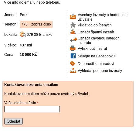
Více info do emailu nebo telefonu.
Jméno:
Petr
Všechny inzeráty a hodnocení
uživatele
Telefon:
775... zobraz číslo
Přidat do oblíbených
Označit špatný inzerát
Lokalita:
679 38
Blansko
Označit chybnou kategorii
inzerátu
Vidělo:
437 lidí
Vytisknout inzerát
Cena:
18 000 Kč
Sdílejte na Facebooku
Doporučit kamarádovi
Vyhledat podobné inzeráty
Kontaktovat inzerenta emailem
Kontaktovat emailem může pouze ověřený uživatel.
Vaše telefonní číslo
*
Odeslat