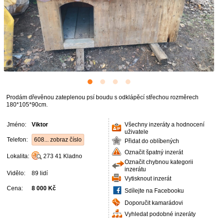
Prodám dřevěnou zateplenou psí boudu s odklápěcí střechou rozměrech
180*105*90cm.
Jméno:
Viktor
Všechny inzeráty a hodnocení
uživatele
Telefon:
608... zobraz číslo
Přidat do oblíbených
Označit špatný inzerát
Lokalita:
273 41
Kladno
Označit chybnou kategorii
inzerátu
Vidělo:
89 lidí
Vytisknout inzerát
Cena:
8 000 Kč
Sdílejte na Facebooku
Doporučit kamarádovi
Vyhledat podobné inzeráty