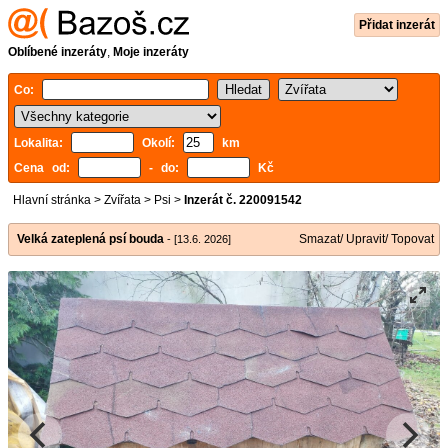
Přidat inzerát
Oblíbené inzeráty
,
Moje inzeráty
Co:
Lokalita:
Okolí:
km
Cena od:
- do:
Kč
Hlavní stránka
>
Zvířata
>
Psi
>
Inzerát č. 220091542
Velká zateplená psí bouda
Smazat/ Upravit/ Topovat
- [13.6. 2026]