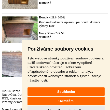
8 500 Kč
Bouda
- [29.6. 2026]
Prodám kvalitní zateplenou psí boudu domácí
výroby. Roz ...
Nový Jičín - 742 58
9 900 Kč
Používáme soubory cookies
bouda pro psa - zateplená, vel ...
- [28.6. 2026]
pro velké či obří plemeno nebo více menších psů,
Tyto webové stránky používají soubory cookies a
vhodná ...
další sledovací nástroje s cílem vylepšení
uživatelského prostředí, zobrazení
Plzeň - 326 00
přizpůsobeného obsahu a reklam, analýzy
4 800 Kč
návštěvnosti webových stránek a zjištění zdroje
návštěvnosti.
©2026 Bazoš -
Inzerce, Bazar Psi
Souhlasím
Nápověda
,
Dotazy
,
Hodnocení
,
Kontakt
,
Reklama
,
Podmínky
,
Ochrana údajů
,
RSS
,
Odmítám
Inzeráty Zvířata celkem:
42130
, za 24 hodin:
2305
Mapa kategorií
,
Nejvyhledávanější výrazy