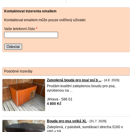
Kontaktovat inzerenta emailem
Kontaktovat emailem může pouze ověřený uživatel.
Vaše telefonní číslo
*
Odeslat
Podobné inzeráty
Zateplená bouda pro psa/ psí b ...
- [4.8. 2026]
Prodám kvalitní zateplenou boudu pro psa,
vyrobenou na ...
Jihlava - 586 01
4 800 Kč
Bouda pro psa velká XL
- [31.7. 2026]
Zateplená, z palubek, sundávací strecha š160 x
V80 x h9 ...