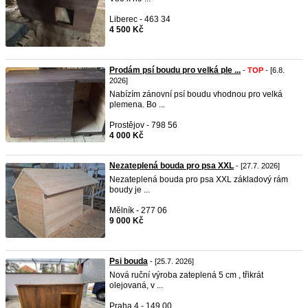
Liberec - 463 34
4 500 Kč
Prodám psí boudu pro velká ple ...
-
TOP
- [6.8.
2026]
Nabízím zánovní psí boudu vhodnou pro velká
plemena. Bo ...
Prostějov - 798 56
4 000 Kč
Nezateplená bouda pro psa XXL
- [27.7. 2026]
Nezateplená bouda pro psa XXL základový rám
boudy je ...
Mělník - 277 06
9 000 Kč
Psi bouda
- [25.7. 2026]
Nová ruční výroba zateplená 5 cm , třikrát
olejovaná, v ...
Praha 4 - 149 00