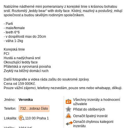
Nabízíme nádherné mini pomeraniany z korejské linie s krásnou bohatou
srstí. Roztomilý „teddy bear“ with dolly face. Klidný, mazlivý a poslušný, milují
společnost a budou skvělým rodinným společníkem.
- Parti
- male/female
- teeth 6*6
- v dospělosti max do 20cm
- váha 1-2kg
Korejská linie
FCI
Hustá a nadýchaná srst
Okouzlující teddy face
Přátelská a vyrovnaná povaha
Zvyklý na běžný domácí ruch
Další fotografie a videa ráda zašlu do soukromé zprávy.
Cena od 159 000Kč.
Pouze vážní zájemci, telefony nezvedám, pouze sms nebo whatsapp, děkuji.
Jméno:
Veronika
Všechny inzeráty a hodnocení
uživatele
Telefon:
732... zobraz číslo
Přidat do oblíbených
Označit špatný inzerát
Lokalita:
110 00
Praha 1
Označit chybnou kategorii
inzerátu