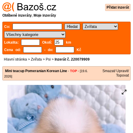
Přidat inzerát
Oblíbené inzeráty
,
Moje inzeráty
Co:
Lokalita:
Okolí:
km
Cena od:
- do:
Kč
Hlavní stránka
>
Zvířata
>
Psi
>
Inzerát č. 220079909
Mini teacup Pomeranian Korean Line
Smazat/ Upravit/
-
TOP
- [19.6.
Topovat
2026]