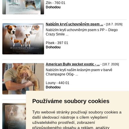
Zlín - 760 01
Dohodou
Nabízím krytí uchovněným psem ...
- [18.7. 2026]
Nabízím krytí uchovněným psem s PP – Diego
Crazy Smile ...
Písek - 397 01
Dohodou
American Bully pocket exotic - ...
- [18.7. 2026]
Nabízím krytí naším krásným psem v barvě
Champagne OGg- ...
Louny - 440 01
Dohodou
Používáme soubory cookies
KRYTÍ CHOVNÝM PSEM - AUSTRALSK ...
- [12.7.
2026]
Tyto webové stránky používají soubory cookies a
Alvin Becamor (Lucky) * 14.04.2021 chovný pes
další sledovací nástroje s cílem vylepšení
Nabízí ...
uživatelského prostředí, zobrazení
přizpůsobeného obsahu a reklam, analýzy
Havlíčkův Brod - 582 22