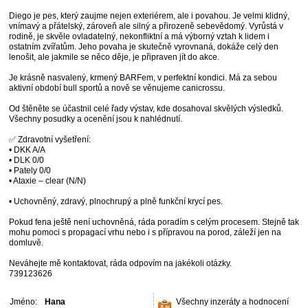
Diego je pes, který zaujme nejen exteriérem, ale i povahou. Je velmi klidný,
vnímavý a přátelský, zároveň ale silný a přirozeně sebevědomý. Vyrůstá v
rodině, je skvěle ovladatelný, nekonfliktní a má výborný vztah k lidem i
ostatním zvířatům. Jeho povaha je skutečně vyrovnaná, dokáže celý den
lenošit, ale jakmile se něco děje, je připraven jít do akce.
Je krásně nasvalený, krmený BARFem, v perfektní kondici. Má za sebou
aktivní období bull sportů a nově se věnujeme canicrossu.
Od štěněte se účastnil celé řady výstav, kde dosahoval skvělých výsledků.
Všechny posudky a ocenění jsou k nahlédnutí.
✅ Zdravotní vyšetření:
• DKK A/A
• DLK 0/0
• Pately 0/0
• Ataxie – clear (N/N)
• Uchovněný, zdravý, plnochrupý a plně funkční krycí pes.
Pokud fena ještě není uchovněná, ráda poradím s celým procesem. Stejně tak
mohu pomoci s propagací vrhu nebo i s přípravou na porod, záleží jen na
domluvě.
Neváhejte mě kontaktovat, ráda odpovím na jakékoli otázky.
739123626
Jméno:
Hana
Všechny inzeráty a hodnocení