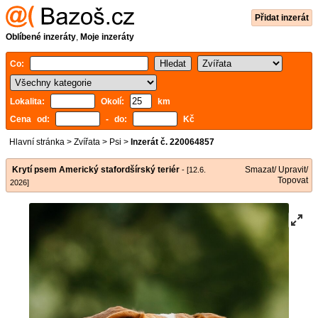
Přidat inzerát
Oblíbené inzeráty
,
Moje inzeráty
Co:
Lokalita:
Okolí:
km
Cena od:
- do:
Kč
Hlavní stránka
>
Zvířata
>
Psi
>
Inzerát č. 220064857
Krytí psem Americký stafordšírský teriér
Smazat/ Upravit/
- [12.6.
Topovat
2026]