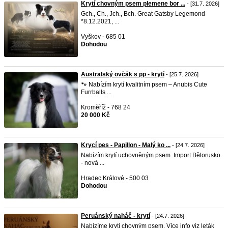
Krytí chovným psem plemene bor ...
- [31.7. 2026]
Gch., Ch., Jch., Bch. Great Gatsby Legemond
*8.12.2021, ...
Vyškov - 685 01
Dohodou
Australský ovčák s pp - krytí
- [25.7. 2026]
🐾 Nabízím krytí kvalitním psem – Anubis Cute
Furrballs ...
Kroměříž - 768 24
20 000 Kč
Krycí pes - Papillon - Malý ko ...
- [24.7. 2026]
Nabízím krytí uchovněným psem. Import Bělorusko
- nová ...
Hradec Králové - 500 03
Dohodou
Peruánský naháč - krytí
- [24.7. 2026]
Nabízíme krytí chovným psem. Více info viz leták