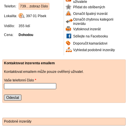
uživatele
Telefon:
739... zobraz číslo
Přidat do oblíbených
Označit špatný inzerát
Lokalita:
397 01
Písek
Označit chybnou kategorii
inzerátu
Vidělo:
355 lidí
Vytisknout inzerát
Cena:
Dohodou
Sdílejte na Facebooku
Doporučit kamarádovi
Vyhledat podobné inzeráty
Kontaktovat inzerenta emailem
Kontaktovat emailem může pouze ověřený uživatel.
Vaše telefonní číslo
*
Odeslat
Podobné inzeráty