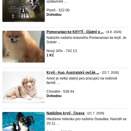
výstavními ...
Plzeň - 322 00
Dohodou
Pomeranian ke KRYTÍ - (žádný p ...
- [4.8. 2026]
Nabízím našeho krásného Pomeranian ke krytí. Je
čistokr ...
Nový Jičín - 742 13
1 Kč
Krytí - Auo, Australský ovčák ...
- [22.7. 2026]
Amor je velký statný pes pracující na rodinné
farmě. ...
Chrudim - 539 44
Dohodou
Nabízíme krytí - čivava
- [21.7. 2026]
Hledáme milenku pro našeho čivaváka. Narodil se
20.11. ...