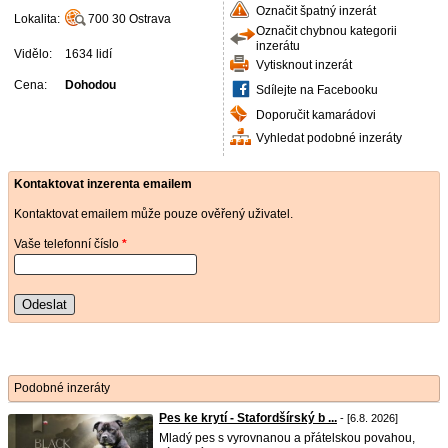
Označit špatný inzerát
Lokalita:
700 30
Ostrava
Označit chybnou kategorii
inzerátu
Vidělo:
1634 lidí
Vytisknout inzerát
Cena:
Dohodou
Sdílejte na Facebooku
Doporučit kamarádovi
Vyhledat podobné inzeráty
Kontaktovat inzerenta emailem
Kontaktovat emailem může pouze ověřený uživatel.
Vaše telefonní číslo
*
Odeslat
Podobné inzeráty
Pes ke krytí - Stafordšírský b ...
- [6.8. 2026]
Mladý pes s vyrovnanou a přátelskou povahou,