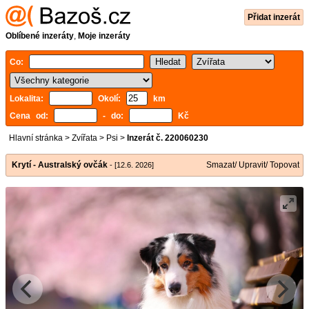
Přidat inzerát
Oblíbené inzeráty
,
Moje inzeráty
Co:
Lokalita:
Okolí:
km
Cena od:
- do:
Kč
Hlavní stránka
>
Zvířata
>
Psi
>
Inzerát č. 220060230
Krytí - Australský ovčák
Smazat/ Upravit/ Topovat
- [12.6. 2026]