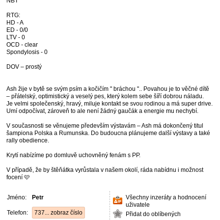
NBT
RTG:
HD - A
ED - 0/0
LTV - 0
OCD - clear
Spondylosis - 0
DOV – prostý
Ash žije v bytě se svým psím a kočičím " bráchou ".. Povahou je to věčné dítě
– přátelský, optimistický a veselý pes, který kolem sebe šíří dobrou náladu.
Je velmi společenský, hravý, miluje kontakt se svou rodinou a má super drive.
Umí odpočívat, zároveň to ale není žádný gaučák a energie mu nechybí.
V současnosti se věnujeme především výstavám – Ash má dokončený titul
šampiona Polska a Rumunska. Do budoucna plánujeme další výstavy a také
rally obedience.
Krytí nabízíme po domluvě uchovněný fenám s PP.
V případě, že by štěňátka vyrůstala v našem okolí, ráda nabídnu i možnost
focení 🩷
Jméno:
Petr
Všechny inzeráty a hodnocení
uživatele
Telefon:
737... zobraz číslo
Přidat do oblíbených