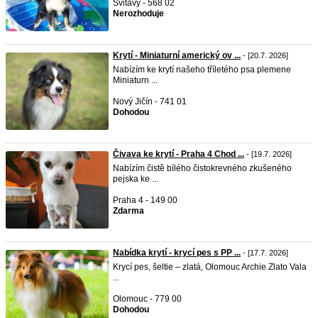
Svitavy - 568 02
Nerozhoduje
Krytí - Miniaturní americký ov ...
- [20.7. 2026]
Nabízím ke krytí našeho tříletého psa plemene
Miniaturn ...
Nový Jičín - 741 01
Dohodou
Čivava ke krytí - Praha 4 Chod ...
- [19.7. 2026]
Nabízím čistě bílého čistokrevného zkušeného
pejska ke ...
Praha 4 - 149 00
Zdarma
Nabídka krytí - krycí pes s PP ...
- [17.7. 2026]
Krycí pes, šeltie – zlatá, Olomouc Archie Zlato Vala
...
Olomouc - 779 00
Dohodou