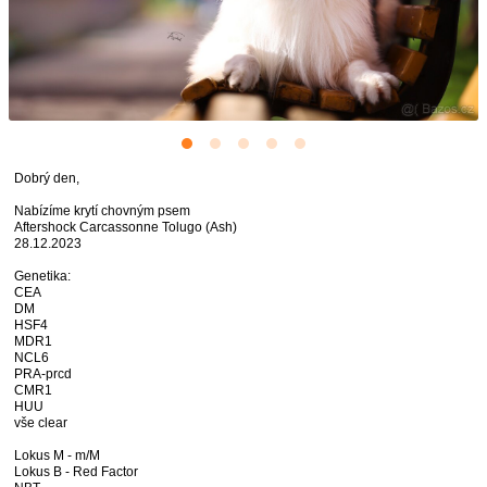
Dobrý den,
Nabízíme krytí chovným psem
Aftershock Carcassonne Tolugo (Ash)
28.12.2023
Genetika:
CEA
DM
HSF4
MDR1
NCL6
PRA-prcd
CMR1
HUU
vše clear
Lokus M - m/M
Lokus B - Red Factor