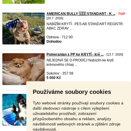
AMERICAN BULLY 🇺🇸 STANDART - K ...
-
TOP
-
[20.7. 2026]
NABÍZÍM KRYTÍ - PES AB STANDART REGISTR:
ABKC ZDRAV ...
Ostrava - 712 00
Dohodou
Pomeranian s PP ke KRYTÍ - kré ...
- [13.7. 2026]
NEJEDNÁ SE O PRODEJ Nabízím ke krytí
krémového chlap ...
Sokolov - 357 08
5 000 Kč
Používáme soubory cookies
Nabízíme krytí - čivava
- [12.7. 2026]
Hledáme milenku pro našeho čivaváka. Narodil se
Tyto webové stránky používají soubory cookies a
20.11. ...
další sledovací nástroje s cílem vylepšení
uživatelského prostředí, zobrazení
Svitavy - 568 02
přizpůsobeného obsahu a reklam, analýzy
Dohodou
návštěvnosti webových stránek a zjištění zdroje
návštěvnosti.