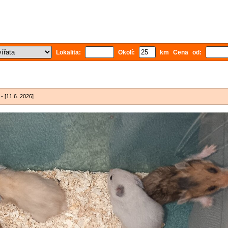
Lokalita:
Okolí:
km Cena od:
- [11.6. 2026]