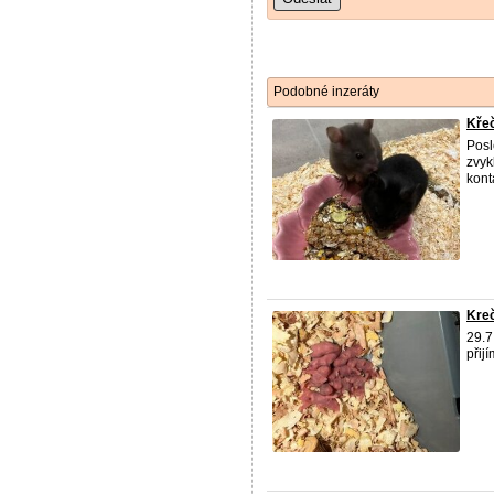
Podobné inzeráty
Křeč
Posl
zvyk
kont
Kreč
29.7
přij