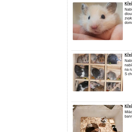
Křeč
Nabí
dlou
zvyk
domá
Křeč
Nabí
nabí
na r
S ch
Křeč
Mláď
barv