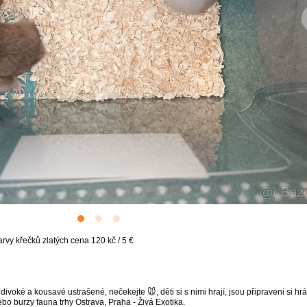
vy křečků zlatých cena 120 kč / 5 €
voké a kousavé ustrašené, nečekejte 🐭, děti si s nimi hrají, jsou připraveni si hrát
o burzy fauna trhy Ostrava, Praha - Živá Exotika.