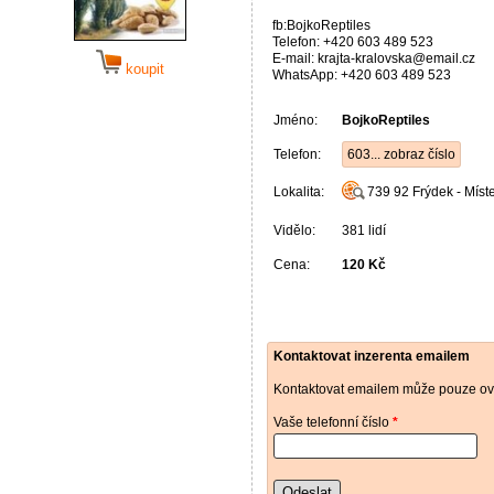
fb:BojkoReptiles
Telefon: +420 603 489 523
E-mail: krajta-kralovska@email.cz
koupit
WhatsApp: +420 603 489 523
Jméno:
BojkoReptiles
Telefon:
603... zobraz číslo
Lokalita:
739 92
Frýdek - Míst
Vidělo:
381 lidí
Cena:
120 Kč
Kontaktovat inzerenta emailem
Kontaktovat emailem může pouze ově
Vaše telefonní číslo
*
Odeslat