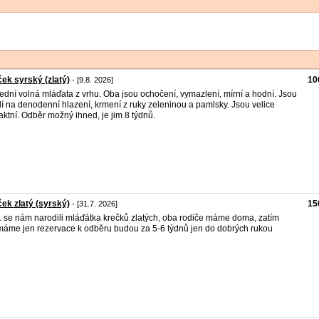
ek syrský (zlatý)
10
- [9.8. 2026]
ední volná mláďata z vrhu. Oba jsou ochočení, vymazlení, mírní a hodní. Jsou
lí na denodenní hlazení, krmení z ruky zeleninou a pamlsky. Jsou velice
aktní. Odběr možný ihned, je jim 8 týdnů.
ek zlatý (syrský)
15
- [31.7. 2026]
. se nám narodili mláďátka krečků zlatých, oba rodiče máme doma, zatím
ímáme jen rezervace k odběru budou za 5-6 týdnů jen do dobrých rukou