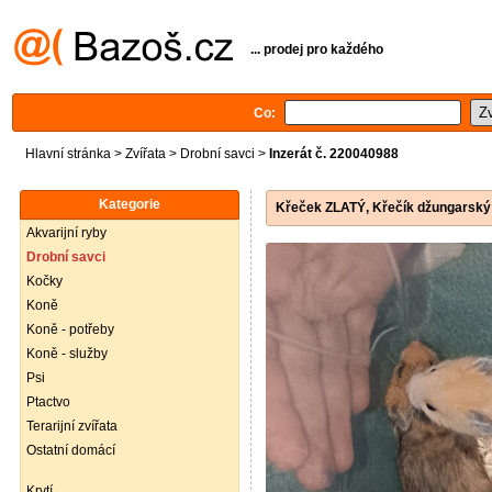
... prodej pro každého
Co:
Hlavní stránka
>
Zvířata
>
Drobní savci
>
Inzerát č. 220040988
Kategorie
Křeček ZLATÝ, Křečík džungarský
Akvarijní ryby
Drobní savci
Kočky
Koně
Koně - potřeby
Koně - služby
Psi
Ptactvo
Terarijní zvířata
Ostatní domácí
Krytí