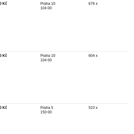
0 Kč
Praha 10
676 x
104 00
0 Kč
Praha 10
604 x
104 00
0 Kč
Praha 5
523 x
150 00