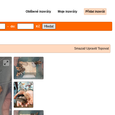
Oblíbené inzeráty
Moje inzeráty
Přidat inzerát
- do:
Kč
Smazat/ Upravit/ Topovat