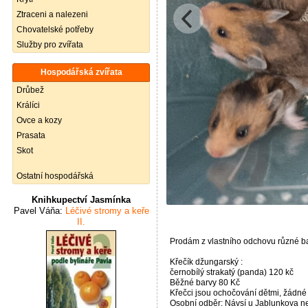
Ztraceni a nalezeni
Chovatelské potřeby
Služby pro zvířata
Hospodářská zvířata
Drůbež
Králíci
Ovce a kozy
Prasata
Skot
Ostatní hospodářská
Knihkupectví Jasmínka
Pavel Váňa:
Léčivé stromy a keře
II.
Prodám z vlastního odchovu různé bar
Křečík džungarský :
černobílý strakatý (panda) 120 kč
Běžné barvy 80 Kč
Křečci jsou ochočování dětmi, žádné di
Osobní odběr: Návsí u Jablunkova neb