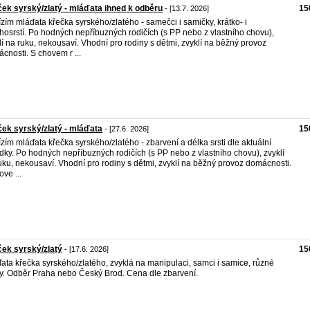
ek syrský/zlatý - mláďata ihned k odběru
15
- [13.7. 2026]
zím mláďata křečka syrského/zlatého - samečci i samičky, krátko- i
hosrstí. Po hodných nepříbuzných rodičích (s PP nebo z vlastního chovu),
lí na ruku, nekousaví. Vhodní pro rodiny s dětmi, zvyklí na běžný provoz
cnosti. S chovem r ...
ek syrský/zlatý - mláďata
15
- [27.6. 2026]
zím mláďata křečka syrského/zlatého - zbarvení a délka srsti dle aktuální
dky. Po hodných nepříbuzných rodičích (s PP nebo z vlastního chovu), zvyklí
uku, nekousaví. Vhodní pro rodiny s dětmi, zvyklí na běžný provoz domácnosti.
ove ...
ek syrský/zlatý
15
- [17.6. 2026]
ata křečka syrského/zlatého, zvyklá na manipulaci, samci i samice, různé
y. Odběr Praha nebo Český Brod. Cena dle zbarvení.