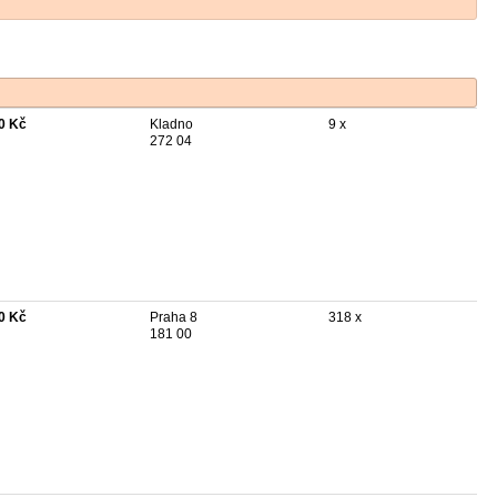
0 Kč
Kladno
9 x
272 04
0 Kč
Praha 8
318 x
181 00