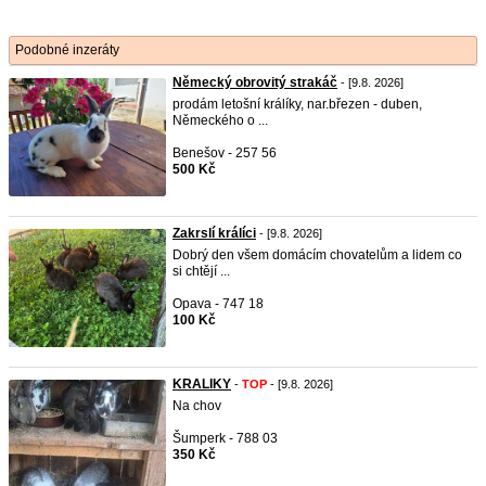
Podobné inzeráty
Německý obrovitý strakáč
- [9.8. 2026]
prodám letošní králíky, nar.březen - duben,
Německého o ...
Benešov - 257 56
500 Kč
Zakrslí králíci
- [9.8. 2026]
Dobrý den všem domácím chovatelům a lidem co
si chtějí ...
Opava - 747 18
100 Kč
KRALIKY
-
TOP
- [9.8. 2026]
Na chov
Šumperk - 788 03
350 Kč