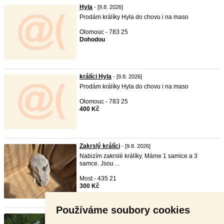
Hyla
- [9.8. 2026]
Prodám králíky Hyla do chovu i na maso
Olomouc - 783 25
Dohodou
králíci Hyla
- [9.8. 2026]
Prodám králíky Hyla do chovu i na maso
Olomouc - 783 25
400 Kč
Zakrslý králíci
- [9.8. 2026]
Nabizím zakrslé králíky. Máme 1 samice a 3
samce. Jsou ...
Most - 435 21
300 Kč
Používáme soubory cookies
Králíci masných plemen k chovu ...
- [9.8. 2026]