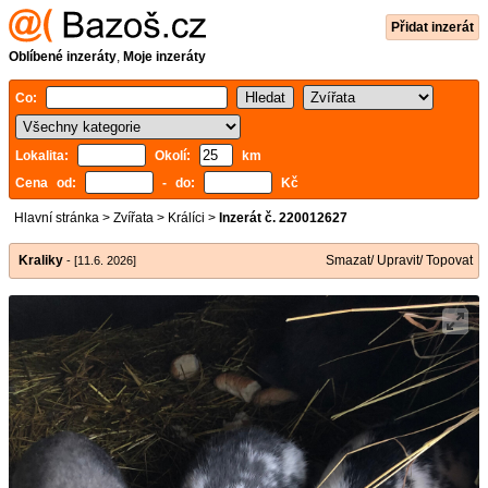
Přidat inzerát
Oblíbené inzeráty
,
Moje inzeráty
Co:
Lokalita:
Okolí:
km
Cena od:
- do:
Kč
Hlavní stránka
>
Zvířata
>
Králíci
>
Inzerát č. 220012627
Kraliky
Smazat/ Upravit/ Topovat
- [11.6. 2026]