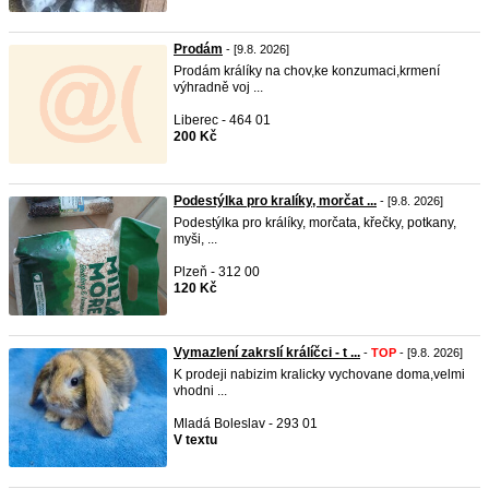
Prodám
- [9.8. 2026]
Prodám králíky na chov,ke konzumaci,krmení
výhradně voj ...
Liberec - 464 01
200 Kč
Podestýlka pro kralíky, morčat ...
- [9.8. 2026]
Podestýlka pro králíky, morčata, křečky, potkany,
myši, ...
Plzeň - 312 00
120 Kč
Vymazlení zakrslí králíčci - t ...
-
TOP
- [9.8. 2026]
K prodeji nabizim kralicky vychovane doma,velmi
vhodni ...
Mladá Boleslav - 293 01
V textu