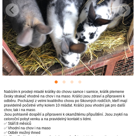
Nabízím k prodeji mladé králíky do chovu samce i samice, králík plemene
česky strakač vhodné na chov i na maso. Králíci jsou zdraví a připraveni k
odběru. Pocházejí z velmi kvalitního chovu po šikovných rodičích, kteří mají
pravidelně početné vrhy kolem 10 mláďat. Králíci jsou vhodní jak pro další
chov, tak i na maso.
Jsou pohlavně dospělí a připraveni k okamžitému připuštění. Jsou zvyklí na
celoroční pobyt venku a na pravidelný kontakt s lidmi.
✅ Stáří:8 měsíců
✅ Vhodní na chov i na maso
✅ Odběr možný ihned