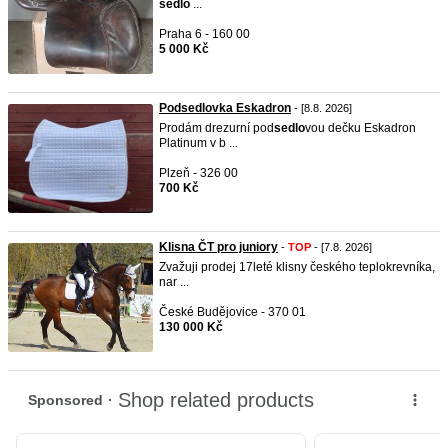
sedlo
...
Praha 6 - 160 00
5 000 Kč
Podsedlovka Eskadron
- [8.8. 2026]
Prodám drezurní pod
sedlo
vou dečku Eskadron
Platinum v b ...
Plzeň - 326 00
700 Kč
Klisna ČT pro juniory
-
TOP
- [7.8. 2026]
Zvažuji prodej 17leté klisny českého teplokrevníka,
nar ...
České Budějovice - 370 01
130 000 Kč