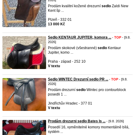
2026]
Prodám kvalitní kožené drezurní
sedlo
Zaldi New
Kent šp ...
Plzeň - 332 01
13 000 Kč
Sedlo KENTAUR JUPITER, komora ...
-
TOP
- [9.8.
2026]
Prodám skokové (všestranné)
sedlo
Kentaur
Jupiter, komo ...
Praha - západ - 252 10
V textu
Sedlo WINTEC Drezurní sedlo PR ...
-
TOP
- [9.8.
2026]
Prodám drezurní
sedlo
Wintec pro contourblock
posedli 1 ...
Jindřichův Hradec - 377 01
V textu
Prodám drezurni sedlo Bates Is ...
- [9.8. 2026]
Posedlí 16, vyměnitelné komory momentálně bílá,
systém ...