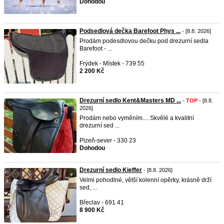
Dohodou
Podsedlová dečka Barefoot Phys ...
- [8.8. 2026]
Prodám podesdlovou dečku pod drezurní sedla
Barefoot - ...
Frýdek - Místek - 739 55
2 200 Kč
Drezurní sedlo Kent&Masters MD ...
-
TOP
- [8.8.
2026]
Prodám nebo vyměním.... Skvělé a kvalitní
drezurní sed ...
Plzeň-sever - 330 23
Dohodou
Drezurní sedlo Kieffer
- [8.8. 2026]
Velmi pohodlné, větší kolenní opěrky, krásně drží
sed, ...
Břeclav - 691 41
8 900 Kč