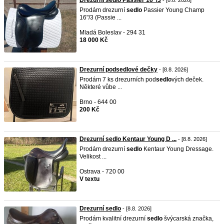
Drezurní sedlo Passier 16"/3
- [8.8. 2026]
Prodám drezurní
sedlo
Passier Young Champ
16"/3 (Passie ...
Mladá Boleslav - 294 31
18 000 Kč
Drezurní podsedlové dečky
- [8.8. 2026]
Prodám 7 ks drezurních pod
sedlo
vých deček.
Některé vůbe ...
Brno - 644 00
200 Kč
Drezurní sedlo Kentaur Young D ...
- [8.8. 2026]
Prodám drezurní
sedlo
Kentaur Young Dressage.
Velikost ...
Ostrava - 720 00
V textu
Drezurní sedlo
- [8.8. 2026]
Prodám kvalitní drezurní
sedlo
švýcarská značka,