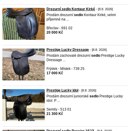
Drezurní sedlo Kentaur Kirké
- [8.8. 2026]
Prodám drezurní
sedlo
Kentaur Kirké, velmi
příjemné na ...
Břeclav - 691 02
20 000 Kč
Prestige Lucky Dressage
- [8.8. 2026]
Prodám zachovalé drezurní
sedlo
Prestige Lucky
Dressage ...
Frýdek - Místek - 739 25
17 000 Kč
Prestige Lucky Idol
- [8.8. 2026]
Prodám drezurní juniorské
sedlo
Prestige Lucky
idol. P ...
Semily - 513 01
21 300 Kč