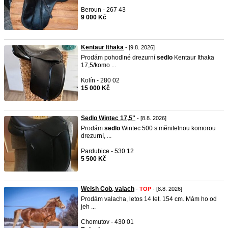
Beroun - 267 43
9 000 Kč
Kentaur Ithaka
- [9.8. 2026]
Prodám pohodlné drezurní
sedlo
Kentaur Ithaka
17,5/komo ...
Kolín - 280 02
15 000 Kč
Sedlo Wintec 17,5"
- [8.8. 2026]
Prodám
sedlo
Wintec 500 s měnitelnou komorou
drezurní, ...
Pardubice - 530 12
5 500 Kč
Welsh Cob, valach
-
TOP
- [8.8. 2026]
Prodám valacha, letos 14 let. 154 cm. Mám ho od
jeh ...
Chomutov - 430 01