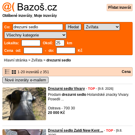
Přidat inzerát
Oblíbené inzeráty
,
Moje inzeráty
Co:
Lokalita:
Okolí:
km
Cena od:
- do:
Kč
Hlavní stránka
>
Zvířata
>
drezurni sedlo
Cena
1-20 inzerátů z 351
Nové inzeráty e-mailem
Drezurni sedlo Vivary
-
TOP
- [9.8. 2026]
Prodam
drezurni
sedlo
Holandské znacky Vivary.
Posedli ...
Ostrava - 700 30
20 000 Kč
Drezurní sedlo Zaldi New Kent ...
-
TOP
- [9.8.