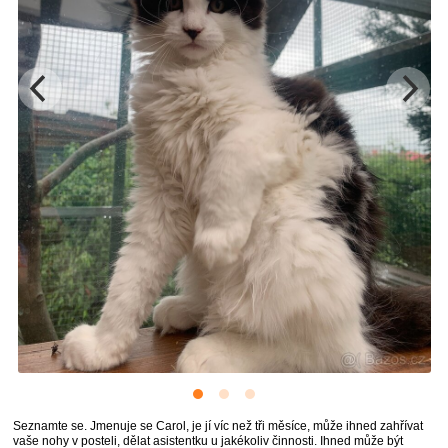
Seznamte se. Jmenuje se Carol, je jí víc než tři měsíce, může ihned zahřívat
vaše nohy v posteli, dělat asistentku u jakékoliv činnosti. Ihned může být