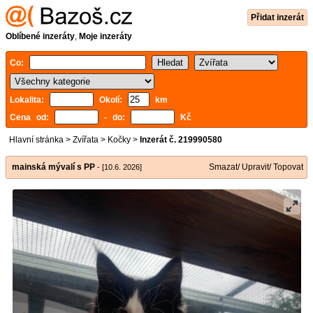
Přidat inzerát
Oblíbené inzeráty
,
Moje inzeráty
Co:
Lokalita:
Okolí:
km
Cena od:
- do:
Kč
Hlavní stránka
>
Zvířata
>
Kočky
>
Inzerát č. 219990580
mainská mývalí s PP
Smazat/ Upravit/ Topovat
- [10.6. 2026]