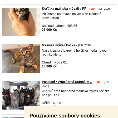
Koťátka mainská mývalí s PP
-
TOP
- [9.8. 2026]
Přijímáme rezervace na vrh D 🩶 Rodinná
chovatelská s ...
Ústí nad Labem - 403 36
25 000 Kč
Mainska mývalí kočka
- [7.8. 2026]
Naše krásná tříbarevná holčička hledá novou
rodinku,kte ...
Chrudim - 539 01
10 000 Kč
Poslední z vrhu černá krásná m ...
-
TOP
- [9.8.
2026]
🩷🩷🩷Černá nádherná mainská mývalí kočička
bez pp. Jiz k ...
Děčín - 408 01
12 000 Kč
Používáme soubory cookies