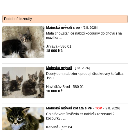
Podobné inzeráty
Mainská mývalí s pp
- [9.8. 2026]
Malá chov.stanice nabízí kocourky do chovu i na
mazlika ...
Jihlava - 586 01
18 000 Kč
Mainská mývalí
- [9.8. 2026]
Dobrý den, nabízím k prodeji čistokrevný koťátka.
Jsou ...
Havlíčkův Brod - 580 01
10 000 Kč
Mainská mývalí koťata s PP
-
TOP
- [9.8. 2026]
Ch.s.Severní hvězda cz nabízí k rezervaci 2
kocourky . ...
Karviná - 735 64