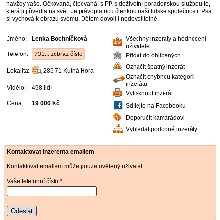
navždy vaše. Očkovaná, čipovaná, s PP, s doživotní poradenskou službou té,
která ji přivedla na svět. Je právoplatnou členkou naší lidské společnosti. Psa
si vychová k obrazu svému. Dětem dovolí i nedovolitelné.
Jméno:
Lenka Bochníčková
Všechny inzeráty a hodnocení
uživatele
Telefon:
731... zobraz číslo
Přidat do oblíbených
Označit špatný inzerát
Lokalita:
285 71
Kutná Hora
Označit chybnou kategorii
inzerátu
Vidělo:
498 lidí
Vytisknout inzerát
Cena:
19 000 Kč
Sdílejte na Facebooku
Doporučit kamarádovi
Vyhledat podobné inzeráty
Kontaktovat inzerenta emailem
Kontaktovat emailem může pouze ověřený uživatel.
Vaše telefonní číslo
*
Odeslat