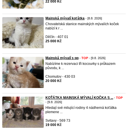
22 000 Kč
Mainská mývalí koťátka
- [8.8. 2026]
Chovatelská stanice mainských mývalích koček
nabízí k r ...
Děčín - 407 01
25 000 Kč
Mainská mývalí s pp
-
TOP
- [9.8. 2026]
Nabízíme k rezervaci tři kocourky s průkazem
původu, k ...
Chomutov - 430 03
20 000 Kč
KOŤÁTKA MAINSKÁ MÝVALÍ KOČKA S ...
-
TOP
- [9.8. 2026]
Hledají své milující rodiny 4 nádherná koťátka
plemene ...
Svitavy - 569 73
19 000 Kč