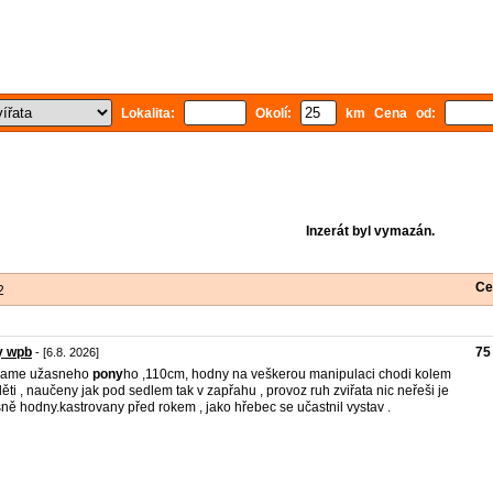
Lokalita:
Okolí:
km Cena od:
Inzerát byl vymazán.
Ce
2
y wpb
75
- [6.8. 2026]
dame užasneho
pony
ho ,110cm, hodny na veškerou manipulaci chodi kolem
děti , naučeny jak pod sedlem tak v zapřahu , provoz ruh zviřata nic neřeši je
šně hodny.kastrovany před rokem , jako hřebec se učastnil vystav .