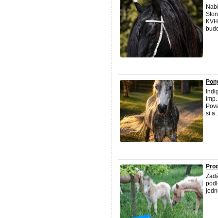
Nabí
Ston
KVH 
budo
Pon
Indi
Imp.
Pova
si a .
Pro
Zadá
podl
jedn