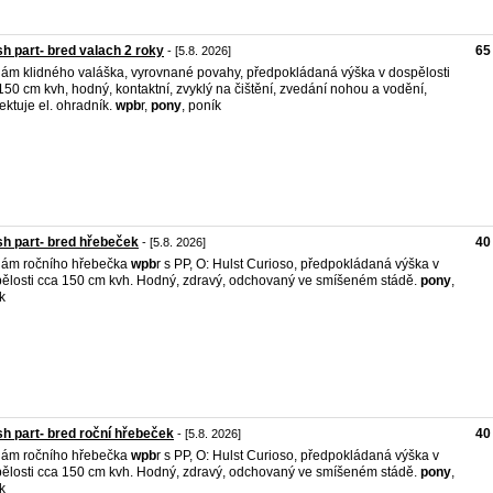
h part- bred valach 2 roky
65
- [5.8. 2026]
ám klidného valáška, vyrovnané povahy, předpokládaná výška v dospělosti
150 cm kvh, hodný, kontaktní, zvyklý na čištění, zvedání nohou a vodění,
ektuje el. ohradník.
wpb
r,
pony
, poník
h part- bred hřebeček
40
- [5.8. 2026]
dám ročního hřebečka
wpb
r s PP, O: Hulst Curioso, předpokládaná výška v
ělosti cca 150 cm kvh. Hodný, zdravý, odchovaný ve smíšeném stádě.
pony
,
k
h part- bred roční hřebeček
40
- [5.8. 2026]
dám ročního hřebečka
wpb
r s PP, O: Hulst Curioso, předpokládaná výška v
ělosti cca 150 cm kvh. Hodný, zdravý, odchovaný ve smíšeném stádě.
pony
,
k