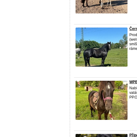
Čer
Prod
(we
smíš
ráme
WPB
Nabí
valá
PP.O
Při