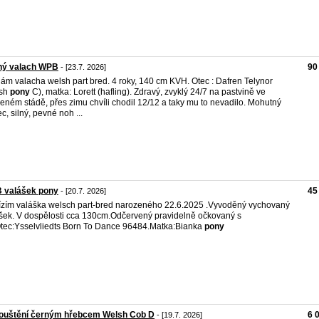
ný valach WPB
90
- [23.7. 2026]
ám valacha welsh part bred. 4 roky, 140 cm KVH. Otec : Dafren Telynor
lsh
pony
C), matka: Lorett (hafling). Zdravý, zvyklý 24/7 na pastvině ve
eném stádě, přes zimu chvíli chodil 12/12 a taky mu to nevadilo. Mohutný
c, silný, pevné noh ...
 valášek pony
45
- [20.7. 2026]
zím valáška welsch part-bred narozeného 22.6.2025 .Vyvoděný vychovaný
šek. V dospělosti cca 130cm.Odčervený pravidelně očkovaný s
tec:Ysselvliedts Born To Dance 96484.Matka:Bianka
pony
pouštění černým hřebcem Welsh Cob D
6 
- [19.7. 2026]