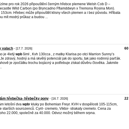
zíme pro rok 2026 připouštění černým hřebce plemene Welsh Cob D –
ecastle Wild Carbon (po Bryncadno Fflamddwyn x Tremona Rosina Mon).
153cm. Hřebec může připouštět klisny všech plemen a i bez původu. Hříbata
u mít modrý průkaz a budou ...
y valach
60
- [17.7. 2026]
go je 4letý
wpb
šiml , Kvh 130cca , z matky Klarisa po otci Marrion Sunny’s
 Je zdravý, hodný a má skvělý potenciál jak do sportu, tak jako rodinný parťák.
hově je zpočátku trochu bojácný a potřebuje získat důvěru člověka. Jakmile
..
dám hřebečka- hřebečky pony
22
- [16.7. 2026]
m letošní dva
wpb
r kluky po Bohemian Freyr. KVH v dospělosti 105-115cm,
e starších sourozenců. Cyril- cremelo, Viktor- strakaty cremelo. Cena za
oho 22.000, společně za 40.000. Odvoz možný během srpna.