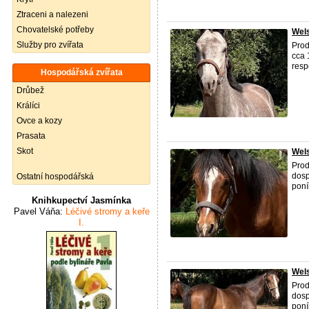
Ztraceni a nalezeni
Chovatelské potřeby
Wels
Služby pro zvířata
Prod
cca 
resp
Hospodářská zvířata
Drůbež
Králíci
Ovce a kozy
Prasata
Skot
Wels
Pro
dosp
Ostatní hospodářská
poní
Knihkupectví Jasmínka
Pavel Váňa:
Léčivé stromy a keře
I.
Wels
Pro
dosp
poní