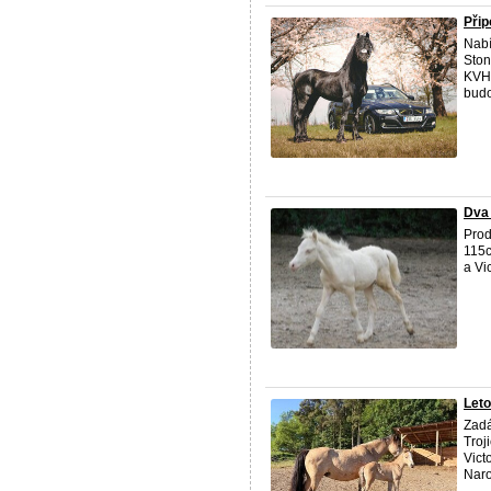
Při
Nabí
Ston
KVH 
budo
Dva
Prod
115c
a Vi
Leto
Zadá
Troj
Vict
Naro