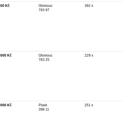
000 Kč
Olomouc
392 x
783 97
 000 Kč
Olomouc
229 x
783 25
 000 Kč
Písek
251 x
398 11