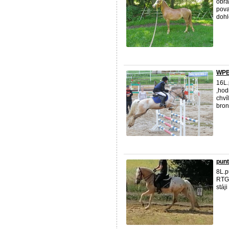
obrá
pova
dohl
WPB
16L.
,hod
chví
bron
pun
8L.p
RTG,
stáj