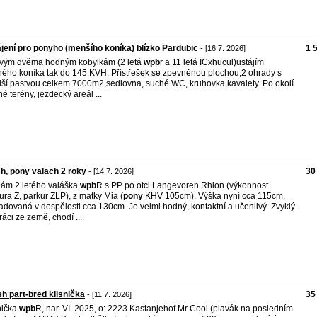
jení pro ponyho (menšího koníka) blízko Pardubic
1 
- [16.7. 2026]
vým dvěma hodným kobylkám (2 letá
wpb
r a 11 letá ICxhucul)ustájím
ého koníka tak do 145 KVH. Přístřešek se zpevněnou plochou,2 ohrady s
ší pastvou celkem 7000m2,sedlovna, suché WC, kruhovka,kavalety. Po okolí
né terény, jezdecký areál ...
h, pony valach 2 roky
30
- [14.7. 2026]
ám 2 letého valáška
wpb
R s PP po otci Langevoren Rhion (výkonnost
ura Z, parkur ZLP), z matky Mia (
pony
KHV 105cm). Výška nyní cca 115cm.
dovaná v dospělosti cca 130cm. Je velmi hodný, kontaktní a učenlivý. Zvyklý
ráci ze země, chodí ...
h part-bred klisnička
35
- [11.7. 2026]
nička
wpb
R, nar. VI. 2025, o: 2223 Kastanjehof Mr Cool (plavák na posledním