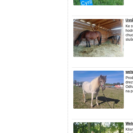
Ustá
Ke s
hodn
chud
sluš
wels
Prod
drez
Odha
na p
Wels
Klis