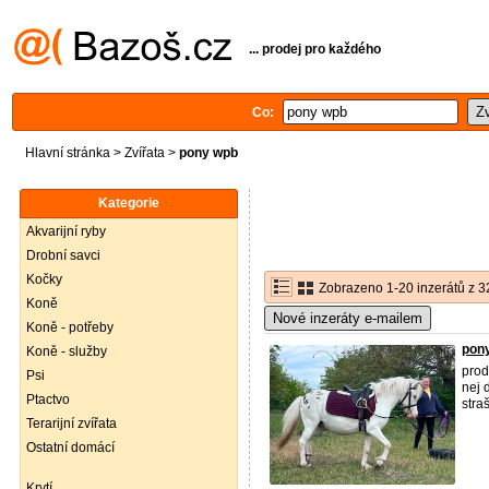
... prodej pro každého
Co:
Hlavní stránka
>
Zvířata
>
pony wpb
Kategorie
Akvarijní ryby
Drobní savci
Kočky
Zobrazeno 1-20 inzerátů z 3
Koně
Nové inzeráty e-mailem
Koně - potřeby
pon
Koně - služby
pro
Psi
nej 
Ptactvo
stra
Terarijní zvířata
Ostatní domácí
Krytí