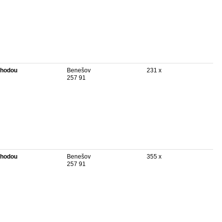
hodou
Benešov
231 x
257 91
hodou
Benešov
355 x
257 91