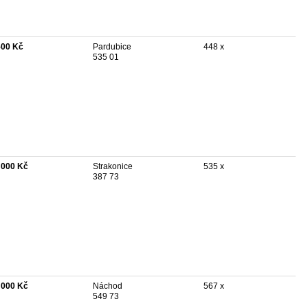
500 Kč
Pardubice
448 x
535 01
 000 Kč
Strakonice
535 x
387 73
 000 Kč
Náchod
567 x
549 73