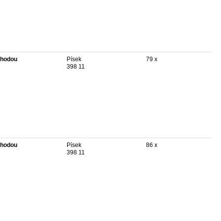
hodou
Písek
79 x
398 11
hodou
Písek
86 x
398 11