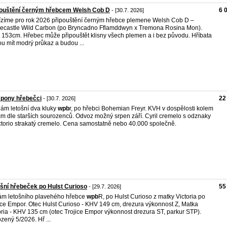
pouštění černým hřebcem Welsh Cob D
6 
- [30.7. 2026]
zíme pro rok 2026 připouštění černým hřebce plemene Welsh Cob D –
ecastle Wild Carbon (po Bryncadno Fflamddwyn x Tremona Rosina Mon).
153cm. Hřebec může připouštět klisny všech plemen a i bez původu. Hříbata
u mít modrý průkaz a budou ...
 pony hřebečci
22
- [30.7. 2026]
ám letošní dva kluky
wpb
r, po hřebci Bohemian Freyr. KVH v dospělosti kolem
m dle starších sourozenců. Odvoz možný srpen září. Cyril cremelo s odznaky
ctorio strakatý cremelo. Cena samostatně nebo 40.000 společně.
šní hřebeček po Hulst Curioso
55
- [29.7. 2026]
m letošního plavehého hřebce
wpb
R, po Hulst Curioso z matky Victoria po
ice Empor. Otec Hulst Curioso - KHV 149 cm, drezura výkonnost Z, Matka
oria - KHV 135 cm (otec Trojice Empor výkonnost drezura ST, parkur STP).
zený 5/2026. Hř ...