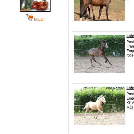
koupit
Loň
Prod
Fran
Empo
roce
Loň
Prod
Empo
KHV 
MČR 