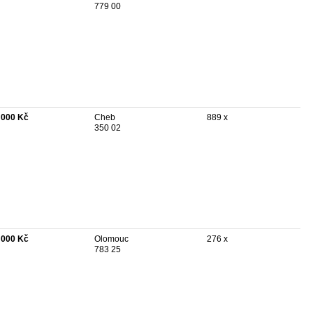
779 00
 000 Kč
Cheb
889 x
350 02
 000 Kč
Olomouc
276 x
783 25