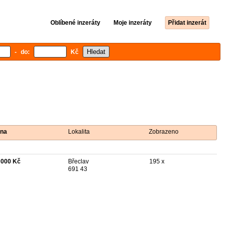
Oblíbené inzeráty
Moje inzeráty
Přidat inzerát
- do:
Kč
na
Lokalita
Zobrazeno
 000 Kč
Břeclav
195 x
691 43