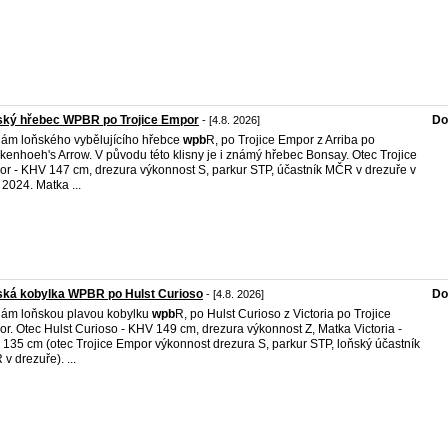
ský hřebec WPBR po Trojice Empor
Do
- [4.8. 2026]
ám loňského vybělujícího hřebce
wpb
R, po Trojice Empor z Arriba po
kenhoeh's Arrow. V původu této klisny je i známý hřebec Bonsay. Otec Trojice
r - KHV 147 cm, drezura výkonnost S, parkur STP, účastník MČR v drezuře v
 2024. Matka ...
ská kobylka WPBR po Hulst Curioso
Do
- [4.8. 2026]
ám loňskou plavou kobylku
wpb
R, po Hulst Curioso z Victoria po Trojice
r. Otec Hulst Curioso - KHV 149 cm, drezura výkonnost Z, Matka Victoria -
135 cm (otec Trojice Empor výkonnost drezura S, parkur STP, loňský účastník
v drezuře). ...