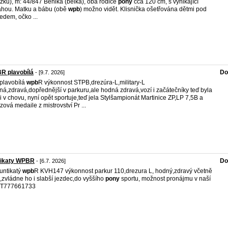
zku), m: 44/847 Benika (bělka), oba rodiče
pony
cca 120 cm, s vynikající
hou. Matku a bábu (obě
wpb
) možno vidět. Klisnička ošetřována dětmi pod
edem, očko ...
R plavobílá
Do
- [9.7. 2026]
plavobílá
wpb
R výkonnost STPB,drezúra-L,military-L
ná,zdravá,dopřednější v parkuru,ale hodná zdravá,vozí i začátečníky teď byla
li v chovu, nyní opět sportuje,teď jela Stylšampionát Martinice ZP,LP 7,5B a
zová medaile z mistrovství Pr ...
tikaty WPBR
Do
- [6.7. 2026]
untikatý
wpb
R KVH147 výkonnost parkur 110,drezura L, hodný,zdravý včetně
zvládne ho i slabší jezdec,do vyššího
pony
sportu, možnost pronájmu v naší
i T777661733