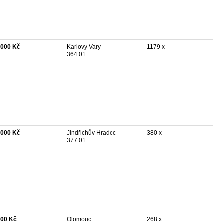
 000 Kč
Karlovy Vary
1179 x
364 01
 000 Kč
Jindřichův Hradec
380 x
377 01
000 Kč
Olomouc
268 x