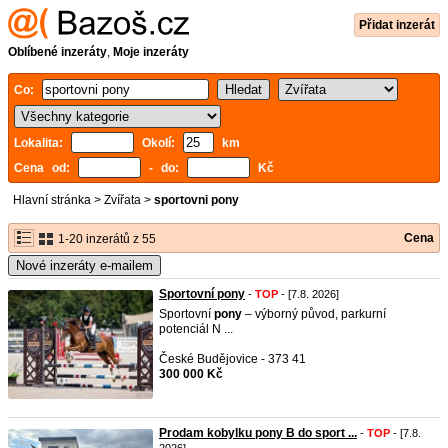
Přidat inzerát
Oblíbené inzeráty
,
Moje inzeráty
Co:
Lokalita:
Okolí:
km
Cena od:
- do:
Kč
Hlavní stránka
>
Zvířata
>
sportovni pony
Cena
1-20 inzerátů z 55
Nové inzeráty e-mailem
Sportovní pony
-
TOP
- [7.8. 2026]
Sportovní
pony
– výborný původ, parkurní
potenciál N ...
České Budějovice - 373 41
300 000 Kč
Prodam kobylku pony B do sport ...
-
TOP
- [7.8.