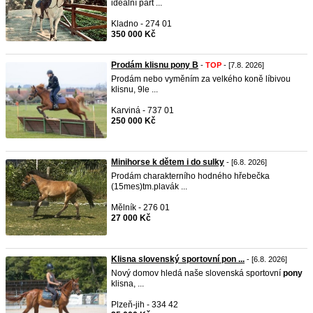
ideální part ...
Kladno - 274 01
350 000 Kč
Prodám klisnu pony B
-
TOP
- [7.8. 2026]
Prodám nebo vyměním za velkého koně líbivou
klisnu, 9le ...
Karviná - 737 01
250 000 Kč
Minihorse k dětem i do sulky
- [6.8. 2026]
Prodám charakterního hodného hřebečka
(15mes)tm.plavák ...
Mělník - 276 01
27 000 Kč
Klisna slovenský sportovní pon ...
- [6.8. 2026]
Nový domov hledá naše slovenská sportovní
pony
klisna, ...
Plzeň-jih - 334 42