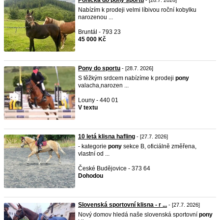
Ponička do pony sportu
- [28.7. 2026]
Nabízím k prodeji velmi líbivou roční kobylku
narozenou ...
Bruntál - 793 23
45 000 Kč
Pony do sportu
- [28.7. 2026]
S těžkým srdcem nabízíme k prodeji
pony
valacha,narozen ...
Louny - 440 01
V textu
10 letá klisna hafling
- [27.7. 2026]
- kategorie
pony
sekce B, oficiálně změřena,
vlastní od ...
České Budějovice - 373 64
Dohodou
Slovenská sportovní klisna - r ...
- [27.7. 2026]
Nový domov hledá naše slovenská sportovní
pony