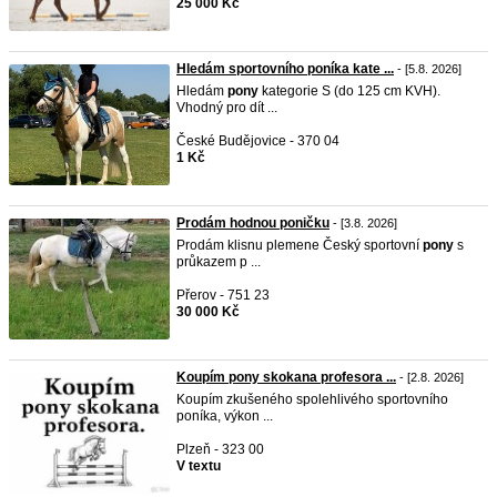
25 000 Kč
Hledám sportovního poníka kate ...
- [5.8. 2026]
Hledám
pony
kategorie S (do 125 cm KVH).
Vhodný pro dít ...
České Budějovice - 370 04
1 Kč
Prodám hodnou poničku
- [3.8. 2026]
Prodám klisnu plemene Český sportovní
pony
s
průkazem p ...
Přerov - 751 23
30 000 Kč
Koupím pony skokana profesora ...
- [2.8. 2026]
Koupím zkušeného spolehlivého sportovního
poníka, výkon ...
Plzeň - 323 00
V textu