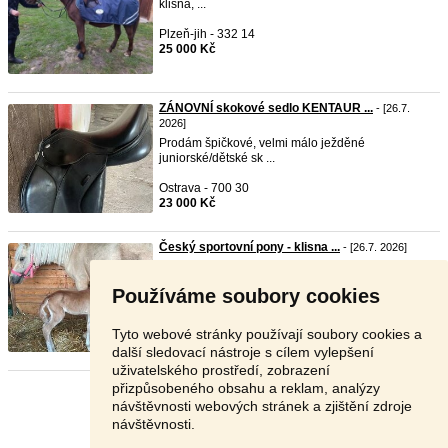
klisna, ...
Plzeň-jih - 332 14
25 000 Kč
ZÁNOVNÍ skokové sedlo KENTAUR ...
- [26.7.
2026]
Prodám špičkové, velmi málo ježděné
juniorské/dětské sk ...
Ostrava - 700 30
23 000 Kč
Český sportovní pony - klisna ...
- [26.7. 2026]
Symbolická cena...Po úrazu v hříběcim věku
vhodná pouze ...
Používáme soubory cookies
Přerov - 751 25
V textu
Tyto webové stránky používají soubory cookies a
další sledovací nástroje s cílem vylepšení
uživatelského prostředí, zobrazení
přizpůsobeného obsahu a reklam, analýzy
Stránka:
1
2
3
Další
návštěvnosti webových stránek a zjištění zdroje
návštěvnosti.