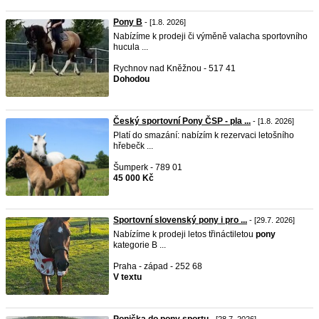
Pony B
- [1.8. 2026]
Nabízíme k prodeji či výměně valacha sportovního
hucula ...
Rychnov nad Kněžnou - 517 41
Dohodou
Český sportovní Pony ČSP - pla ...
- [1.8. 2026]
Platí do smazání: nabízím k rezervaci letošního
hřebečk ...
Šumperk - 789 01
45 000 Kč
Sportovní slovenský pony i pro ...
- [29.7. 2026]
Nabízíme k prodeji letos třináctiletou
pony
kategorie B ...
Praha - západ - 252 68
V textu