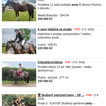
2026]
Prodáme 11 letou kobylku
pony
B Veronu Florimu
z důvodu ...
Mladá Boleslav - 294 04
300 000 Kč
A pony Valášek na prodej
-
TOP
- [7.8. 2026]
Nabízíme k prodeji vymazleného 7 letého
rodinného poník ...
Louny - 438 01
220 000 Kč
Charakterní klisna
-
TOP
- [7.8. 2026]
Prodám klisnu 12 let. Otec Quarter , matka
sportovní po ...
Praha - východ - 277 14
150 000 Kč
🏆 Zkušený sportovní pony – SP, ...
-
TOP
- [7.8.
2026]
Frodo 5 - KJ0YGF Zkušený sportovní
pony
–