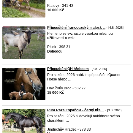
Klatovy - 341 42
10 000 Kč
Připouštění francouzským alpsk ...
- [4.8. 2026]
Plemeno se vyznačuje vysokou mléčnou
užitkovostí a velk ...
Písek - 398 31
Dohodou
Připouštění QH hřebcem
- [3.8. 2026]
Pro sezónu 2026 nabízím připouštění Quarter
Horse hřebc ...
Havlíčkův Brod - 582 77
15 000 Kč
Pura Raza Española - černý hře ...
- [3.8. 2026]
Pro sezónu 2026 si dovoluji nabídnout svého
charakterní ...
Jindřichův Hradec - 378 33