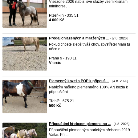
V sezóně 2026 nabízí své služby všem klisnám
minihorse, ...
Plzeň-jih - 335 51
4 000 Kč
Prodej chlazených a mražených ...
- [7.8. 2026]
Pokud chcete zlepšit váš chov, zbystřete! Mám tu
něco e ...
Praha 9 - 190 11
V textu
Plemenný kozel s POP k připouš ...
- [4.8. 2026]
Nabízím našeho plemenného 100% AN kozla k
připouštění. ...
Třebíč - 675 21
500 Kč
Připouštění hřebcem plemene no ...
- [4.8. 2026]
Připouštění plemenným norickým hřebcem 2919
Vaitar. Při ...