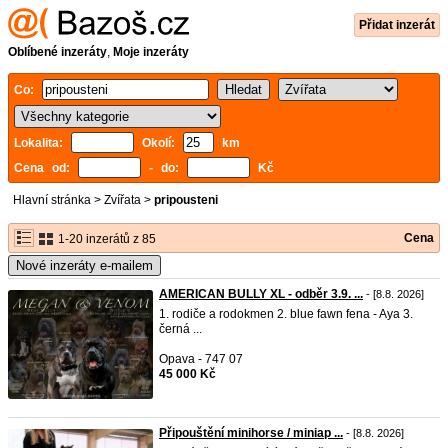
Přidat inzerát
Oblíbené inzeráty
,
Moje inzeráty
Co:
Lokalita:
Okolí:
km
Cena od:
- do:
Kč
Hlavní stránka
>
Zvířata
>
pripousteni
Cena
1-20 inzerátů z 85
Nové inzeráty e-mailem
AMERICAN BULLY XL - odběr 3.9. ...
- [8.8. 2026]
1. rodiče a rodokmen 2. blue fawn fena - Aya 3.
černá ...
Opava - 747 07
45 000 Kč
Připouštění minihorse / miniap ...
- [8.8. 2026]