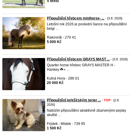
V textu
Připouštění hřebcem minihorse- ...
- [3.8. 2026]
Letošní rok 2026 je poslední šance na připouštění
belgi ...
Rakovník - 270 41
5 000 Kč
Připouštění hřebcem GRAYS MAST ...
- [3.8. 2026]
Quarter horse hřebec GRAYS MASTER H -
Hankey ☘️⭐️ ...
Kutná Hora - 286 01
20 000 Kč
Připouštění jorkšírským terier ...
-
TOP
- [2.8.
2026]
Nabízím připouštění atraktivně zbarvenými pejsky
skvělé ...
Frýdek - Místek - 739 95
1 500 Kč