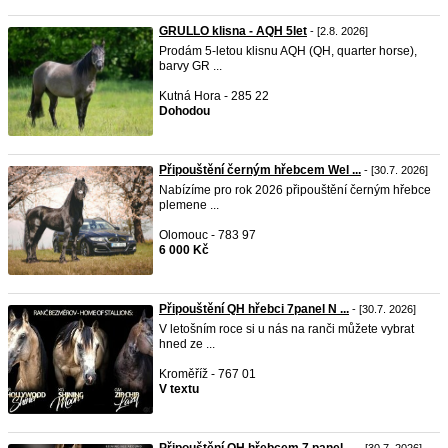
GRULLO klisna - AQH 5let
- [2.8. 2026]
Prodám 5-letou klisnu AQH (QH, quarter horse),
barvy GR ...
Kutná Hora - 285 22
Dohodou
Připouštění černým hřebcem Wel ...
- [30.7. 2026]
Nabízíme pro rok 2026 připouštění černým hřebce
plemene ...
Olomouc - 783 97
6 000 Kč
Připouštění QH hřebci 7panel N ...
- [30.7. 2026]
V letošním roce si u nás na ranči můžete vybrat
hned ze ...
Kroměříž - 767 01
V textu