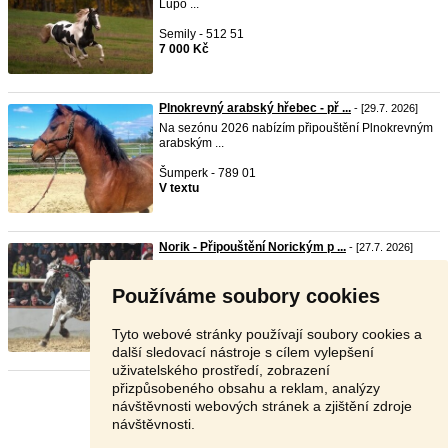
Lupo ...
Semily - 512 51
7 000 Kč
Plnokrevný arabský hřebec - př ...
- [29.7. 2026]
Na sezónu 2026 nabízím připouštění Plnokrevným
arabským ...
Šumperk - 789 01
V textu
Norik - Připouštění Norickým p ...
- [27.7. 2026]
Nabízím připouštění Norickým plemenným
hřebcem 2450 Rap ...
Používáme soubory cookies
Žďár nad Sázavou - 593 01
Dohodou
Tyto webové stránky používají soubory cookies a
další sledovací nástroje s cílem vylepšení
uživatelského prostředí, zobrazení
přizpůsobeného obsahu a reklam, analýzy
Stránka:
1
2
3
Další
návštěvnosti webových stránek a zjištění zdroje
návštěvnosti.