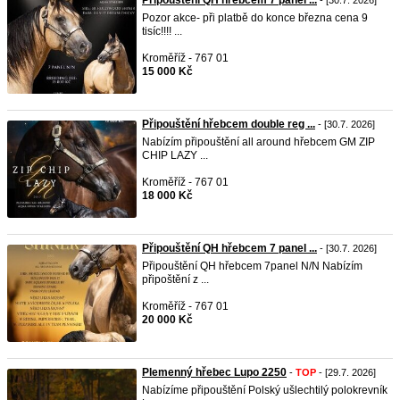
Připouštění QH hřebcem 7 panel ...
- [30.7. 2026]
Pozor akce- při platbě do konce března cena 9
tisíc!!!! ...
Kroměříž - 767 01
15 000 Kč
Připouštění hřebcem double reg ...
- [30.7. 2026]
Nabízím připouštění all around hřebcem GM ZIP
CHIP LAZY ...
Kroměříž - 767 01
18 000 Kč
Připouštění QH hřebcem 7 panel ...
- [30.7. 2026]
Připouštění QH hřebcem 7panel N/N Nabízím
připoštění z ...
Kroměříž - 767 01
20 000 Kč
Plemenný hřebec Lupo 2250
-
TOP
- [29.7. 2026]
Nabízíme připouštění Polský ušlechtilý polokrevník