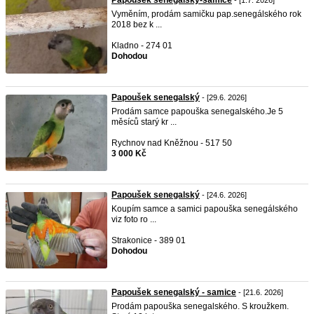
Papoušek senegálský-samice
- [1.7. 2026]
Vyměním, prodám samičku pap.senegálského rok
2018 bez k ...
Kladno - 274 01
Dohodou
Papoušek senegalský
- [29.6. 2026]
Prodám samce papouška senegalského.Je 5
měsíců starý kr ...
Rychnov nad Kněžnou - 517 50
3 000 Kč
Papoušek senegalský
- [24.6. 2026]
Koupím samce a samici papouška senegálského
viz foto ro ...
Strakonice - 389 01
Dohodou
Papoušek senegalský - samice
- [21.6. 2026]
Prodám papouška senegalského. S kroužkem.