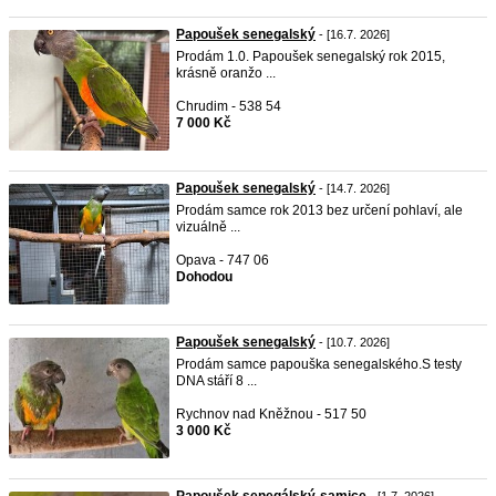
Papoušek senegalský
- [16.7. 2026]
Prodám 1.0. Papoušek senegalský rok 2015,
krásně oranžo ...
Chrudim - 538 54
7 000 Kč
Papoušek senegalský
- [14.7. 2026]
Prodám samce rok 2013 bez určení pohlaví, ale
vizuálně ...
Opava - 747 06
Dohodou
Papoušek senegalský
- [10.7. 2026]
Prodám samce papouška senegalského.S testy
DNA stáří 8 ...
Rychnov nad Kněžnou - 517 50
3 000 Kč