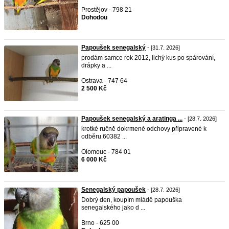
Prostějov - 798 21
Dohodou
Papoušek senegalský
- [31.7. 2026]
prodám samce rok 2012, lichý kus po spárování,
drápky a ...
Ostrava - 747 64
2 500 Kč
Papoušek senegalský a aratinga ...
- [28.7. 2026]
krotké ručně dokrmené odchovy připravené k
odběru.60382 ...
Olomouc - 784 01
6 000 Kč
Senegalský papoušek
- [28.7. 2026]
Dobrý den, koupím mládě papouška
senegalského jako d ...
Brno - 625 00