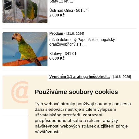
Starý 12 let. ...
Ústí nad Orlicí - 561 54
2 000 Kč
Prodám
- [21.6. 2026]
ručně dokrmený Papoušek senegalský
oranžovobřichý 1,1, ...
Klatovy - 341 01
6 000 Kč
Vyměním 1,1 aratinga hnědohrdl ...
- [16.6. 2026]
Pouze vyměním 1,1 aratinga hnědohrdlý za jiné
aratingy ...
Používáme soubory cookies
Hradec Králové - 503 51
Dohodou
Tyto webové stránky používají soubory cookies a
další sledovací nástroje s cílem vylepšení
uživatelského prostředí, zobrazení
přizpůsobeného obsahu a reklam, analýzy
Stránka:
1
2
Další
návštěvnosti webových stránek a zjištění zdroje
návštěvnosti.