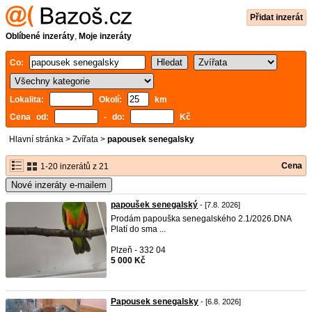
Přidat inzerát
Oblíbené inzeráty
,
Moje inzeráty
Co:
Lokalita:
Okolí:
km
Cena od:
- do:
Kč
Hlavní stránka
>
Zvířata
>
papousek senegalsky
Cena
1-20 inzerátů z 21
Nové inzeráty e-mailem
papoušek senegalský
- [7.8. 2026]
Prodám papouška senegalského 2.1/2026.DNA
Platí do sma ...
Plzeň - 332 04
5 000 Kč
Papousek senegalsky
- [6.8. 2026]