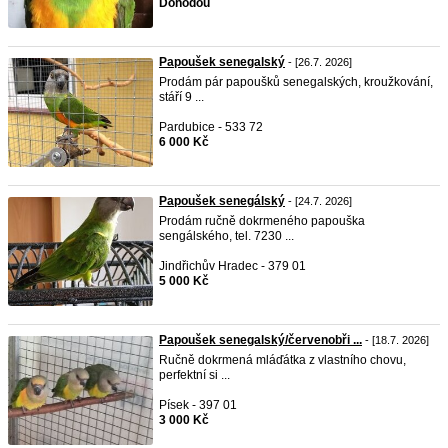
Dohodou
Papoušek senegalský
- [26.7. 2026]
Prodám pár papoušků senegalských, kroužkování,
stáří 9 ...
Pardubice - 533 72
6 000 Kč
Papoušek senegálský
- [24.7. 2026]
Prodám ručně dokrmeného papouška
sengálského, tel. 7230 ...
Jindřichův Hradec - 379 01
5 000 Kč
Papoušek senegalský/červenobři ...
- [18.7. 2026]
Ručně dokrmená mláďátka z vlastního chovu,
perfektní si ...
Písek - 397 01
3 000 Kč