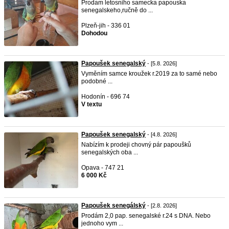
Prodam letosniho samecka papouska
senegalskeho,ručně do ...
Plzeň-jih - 336 01
Dohodou
Papoušek senegalský
- [5.8. 2026]
Vyměním samce kroužek r.2019 za to samé nebo
podobné ...
Hodonín - 696 74
V textu
Papoušek senegalský
- [4.8. 2026]
Nabízím k prodeji chovný pár papoušků
senegalských oba ...
Opava - 747 21
6 000 Kč
Papoušek senegálský
- [2.8. 2026]
Prodám 2,0 pap. senegalské r.24 s DNA. Nebo
jednoho vym ...