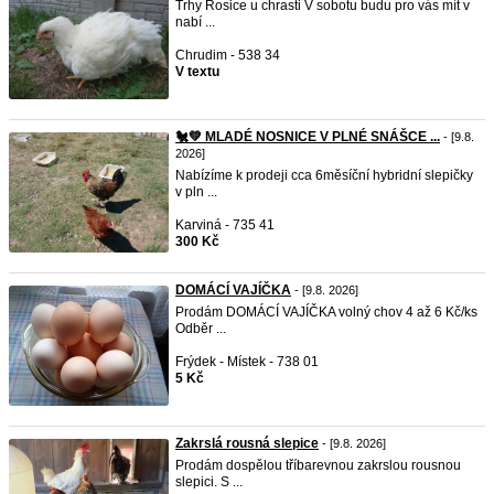
Trhy Rosice u chrasti V sobotu budu pro vás mít v
nabí ...
Chrudim - 538 34
V textu
🐔💚 MLADÉ NOSNICE V PLNÉ SNÁŠCE ...
- [9.8.
2026]
Nabízíme k prodeji cca 6měsíční hybridní slepičky
v pln ...
Karviná - 735 41
300 Kč
DOMÁCÍ VAJÍČKA
- [9.8. 2026]
Prodám DOMÁCÍ VAJÍČKA volný chov 4 až 6 Kč/ks
Odběr ...
Frýdek - Místek - 738 01
5 Kč
Zakrslá rousná slepice
- [9.8. 2026]
Prodám dospělou tříbarevnou zakrslou rousnou
slepici. S ...