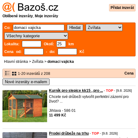
Přidat inzerát
Oblíbené inzeráty
,
Moje inzeráty
Co:
Lokalita:
Okolí:
km
Cena od:
- do:
Kč
Hlavní stránka
>
Zvířata
>
domaci vajicka
Cena
1-20 inzerátů z 208
Nové inzeráty e-mailem
Kurník pro slepice kk15 , pro ...
-
TOP
- [9.8. 2026]
Chcete své drůbeži vytvořit perfektní zázemí pro
život? ...
Jihlava - 586 01
11 499 Kč
Prodej drůbeže na trhu
-
TOP
- [9.8. 2026]