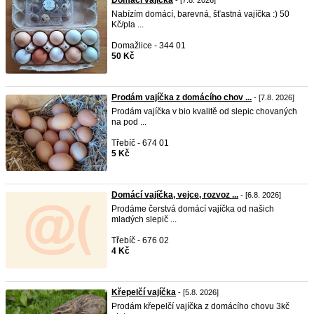
Domácí vajíčka
- [7.8. 2026]
Nabízím domácí, barevná, šťastná vajíčka :) 50
Kč/pla ...
Domažlice - 344 01
50 Kč
Prodám vajíčka z domácího chov ...
- [7.8. 2026]
Prodám vajíčka v bio kvalitě od slepic chovaných
na pod ...
Třebíč - 674 01
5 Kč
Domácí vajíčka, vejce, rozvoz ...
- [6.8. 2026]
Prodáme čerstvá domácí vajíčka od našich
mladých slepič ...
Třebíč - 676 02
4 Kč
Křepelčí vajíčka
- [5.8. 2026]
Prodám křepelčí vajíčka z domácího chovu 3kč