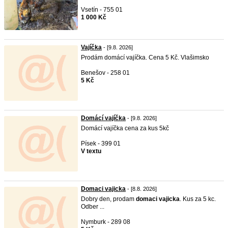
Vsetín - 755 01
1 000 Kč
Vajíčka
- [9.8. 2026]
Prodám domácí vajíčka. Cena 5 Kč. Vlašimsko
Benešov - 258 01
5 Kč
Domácí vajíčka
- [9.8. 2026]
Domácí vajíčka cena za kus 5kč
Písek - 399 01
V textu
Domaci vajicka
- [8.8. 2026]
Dobry den, prodam
domaci
vajicka
. Kus za 5 kc.
Odber ...
Nymburk - 289 08