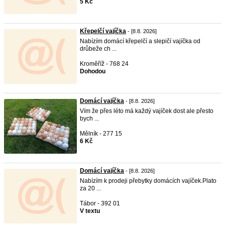
5 Kč
Křepelčí vajíčka
- [8.8. 2026]
Nabízím domácí křepelčí a slepičí vajíčka od
drůbeže ch ...
Kroměříž - 768 24
Dohodou
Domácí vajíčka
- [8.8. 2026]
Vím že přes léto má každý vajíček dost ale přesto
bych ...
Mělník - 277 15
6 Kč
Domácí vajíčka
- [8.8. 2026]
Nabízím k prodeji přebytky domácích vajíček.Plato
za 20 ...
Tábor - 392 01
V textu