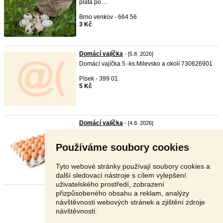
plata po ...
Brno venkov - 664 56
3 Kč
Domácí vajíčka
- [5.8. 2026]
Domácí vajíčka 5 -ks.Milevsko a okolí 730626901
Písek - 399 01
5 Kč
Domácí vajíčka
- [4.8. 2026]
Domácí vajíčka
Používáme soubory cookies
Pardubice - 530 03
6 Kč
Tyto webové stránky používají soubory cookies a
další sledovací nástroje s cílem vylepšení
uživatelského prostředí, zobrazení
přizpůsobeného obsahu a reklam, analýzy
Stránka:
1
2
3
Další
návštěvnosti webových stránek a zjištění zdroje
návštěvnosti.