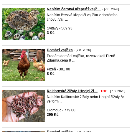
Nabízím čerstvá křepelčí vajíč ...
- [7.8. 2026]
Nabízím čerstvá křepelčí vajíčka z domácího
chovu. Vají ...
Svitavy - 569 93
3 Kč
Domácí vajíčka
- [7.8. 2026]
Prodám domácí vajíčka, rozvoz okolí Plzně
Zdarma,cena 8 ...
Plzeň - 301 00
8 Kč
Kalifornské Žížaly i Hnojní Ží ...
-
TOP
- [7.8. 2026]
Nabízím Kalifornské žížaly nebo Hnojní žížaly 🪱
ve form ...
Olomouc - 779 00
295 Kč