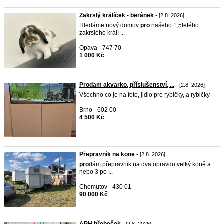
Zakrslý králíček - beránek
- [2.8. 2026]
Hledáme nový domov
pro
našeho 1,5letého
zakrslého králí ...
Opava - 747 70
1 000 Kč
Prodam akvarko, příslušenství, ...
- [2.8. 2026]
Všechno co je na foto, jidlo pro rybičky, a rybičky
Brno - 602 00
4 500 Kč
Přepravník na kone
- [2.8. 2026]
pro
dám přepravník na dva opravdu velký koně a
nebo 3 po ...
Chomutov - 430 01
90 000 Kč