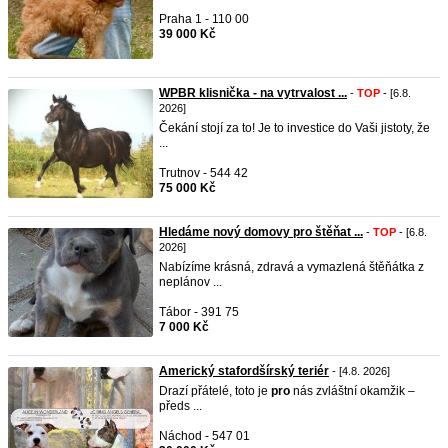
Praha 1 - 110 00
39 000 Kč
WPBR klisnička - na vytrvalost ...
-
TOP
- [6.8.
2026]
Čekání stojí za to! Je to investice do Vaši jistoty, že
...
Trutnov - 544 42
75 000 Kč
Hledáme nový domovy pro štěňat ...
-
TOP
- [6.8.
2026]
Nabízíme krásná, zdravá a vymazlená štěňátka z
neplánov ...
Tábor - 391 75
7 000 Kč
Americký stafordšírský teriér
- [4.8. 2026]
Drazí přátelé, toto je
pro
nás zvláštní okamžik –
předs ...
Náchod - 547 01