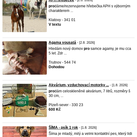
APH hřebeček
- [2.8. 2026]
pro
dáme/rezervujeme hřebečka APH s výborným
charakterem ...
Klatovy - 341 01
V textu
Agama vousatá
- [2.8. 2026]
Hledám nový domov
pro
samce agamy, je mu cca
5 let. Zdr ...
Trutnov - 544 74
Dohodou
Akvárium, vzduchovací motorky ...
- [1.8. 2026]
pro
dám celoskleněné akvárium, 7 litrů, rozměry š
30 cm, ...
Plzeň-sever - 330 23
600 Kč
ŠÍMA - psík 1 rok
- [1.8. 2026]
Šíma je mladý, milý a velmi kontaktní pes, který lidi