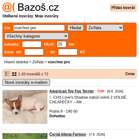
Přidat inzerát
Oblíbené inzeráty
,
Moje inzeráty
Co:
Lokalita:
Okolí:
km
Cena od:
- do:
Kč
Hlavní stránka
>
Zvířata
>
vsechno pro
Cena
1-20 inzerátů z 72
Nové inzeráty e-mailem
American Toy Fox Terrier
-
TOP
- [8.8. 2026]
✨ CHS Love's Shadow nabízí volné 2 VOLNÉ
CHLAPEČKY – AM ...
Praha 9 - 190 00
Dohodou
Černá klisna Furioso
- [7.8. 2026]