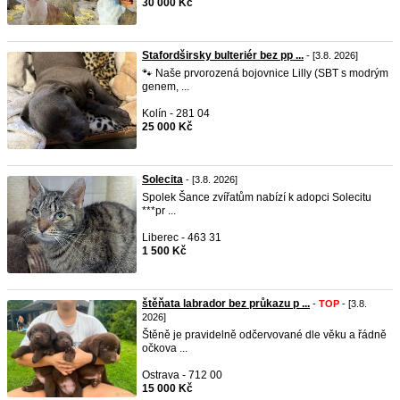
30 000 Kč
Stafordširsky bulteriér bez pp ...
- [3.8. 2026]
🐾 Naše prvorozená bojovnice Lilly (SBT s modrým
genem, ...
Kolín - 281 04
25 000 Kč
Solecita
- [3.8. 2026]
Spolek Šance zvířatům nabízí k adopci Solecitu
***pr ...
Liberec - 463 31
1 500 Kč
štěňata labrador bez průkazu p ...
-
TOP
- [3.8.
2026]
Štěně je pravidelně odčervované dle věku a řádně
očkova ...
Ostrava - 712 00
15 000 Kč