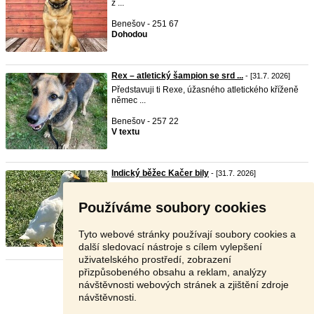
z ...
Benešov - 251 67
Dohodou
Rex – atletický šampion se srd ...
- [31.7. 2026]
Představuji ti Rexe, úžasného atletického kříženě
němec ...
Benešov - 257 22
V textu
Indický běžec Kačer bily
- [31.7. 2026]
pro
dám kačera. Cely bílý. Oranžový zobák a nohy.
St ...
Používáme soubory cookies
Jičín - 507 43
300 Kč
Tyto webové stránky používají soubory cookies a
další sledovací nástroje s cílem vylepšení
uživatelského prostředí, zobrazení
přizpůsobeného obsahu a reklam, analýzy
Stránka:
1
2
3
Další
návštěvnosti webových stránek a zjištění zdroje
návštěvnosti.