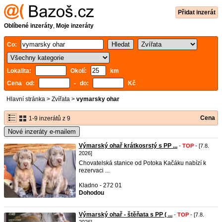
Přidat inzerát
Oblíbené inzeráty
,
Moje inzeráty
Co:
Lokalita:
Okolí:
km
Cena od:
- do:
Kč
Hlavní stránka
>
Zvířata
>
vymarsky ohar
Cena
1-9 inzerátů z 9
Nové inzeráty e-mailem
Výmarský ohař krátkosrstý s PP ...
-
TOP
- [7.8.
2026]
Chovatelská stanice od Potoka Kačáku nabízí k
rezervaci ...
Kladno - 272 01
Dohodou
Výmarský ohař - štěňata s PP ( ...
-
TOP
- [7.8.