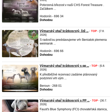
2026]
Potvrzená březost v naší CHS Forest Treasure .
Začátkem ...
Hodonín - 696 34
Dohodou
Výmarský ohař krátkosrstý- ště ...
-
TOP
- [7.8.
2026]
S radosťou predstavujeme vrh šteniatok plemena
weimarsk ...
Hodonín - 696 66
Dohodou
Výmarský ohař krátkosrstý s pp ...
-
TOP
- [5.8.
2026]
K předběžné rezervaci zadáme plánovaný
podzimní vrh vým ...
Beroun - 268 01
Dohodou
Výmarský ohař krátkosrstý s PP ...
-
TOP
- [30.7.
2026]
Faust's Blue Symphony (FCI) chovateľská stanica,