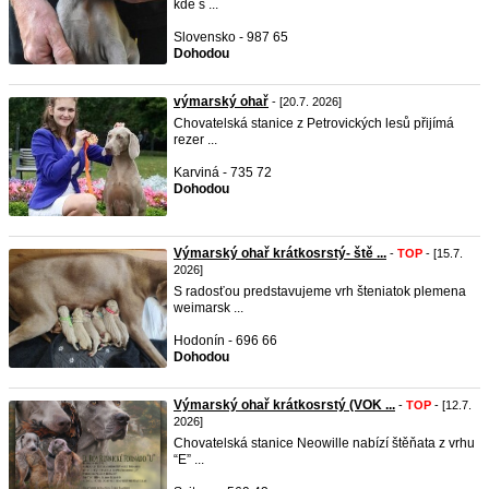
kde s ...
Slovensko - 987 65
Dohodou
výmarský ohař
- [20.7. 2026]
Chovatelská stanice z Petrovických lesů přijímá
rezer ...
Karviná - 735 72
Dohodou
Výmarský ohař krátkosrstý- ště ...
-
TOP
- [15.7.
2026]
S radosťou predstavujeme vrh šteniatok plemena
weimarsk ...
Hodonín - 696 66
Dohodou
Výmarský ohař krátkosrstý (VOK ...
-
TOP
- [12.7.
2026]
Chovatelská stanice Neowille nabízí štěňata z vrhu
“E” ...