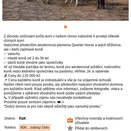
Z důvodu snižování počtu koní v našem chovu nabízíme k prodeji několik
různých koní.
Nabízíme především westernová plemena Quarter Horse a jejich křížence,
ale i další zajímavé koně.
✅ valachy
✅ mladé koně od 2 do 5ti let
✅ starší koně vhodné jako společníky
Ať už hledáte parťáka do terénu, koně pro westernové ježdění, rodinného
koně nebo klidného společníka na pastvinu, věříme, že si vyberete.
💰 Ceny do 120 000 Kč
📌 Cena každého koně je individuální a vše je na vzájemné dohodě.
Naším cílem není pouze prodej, ale především nalezení vhodného domova
pro každého koně. Rádi sdělíme více informací, zašleme fotografie, videa a
pomůžeme s výběrem vhodného koně podle vašich představ.
📞 V případě vážného zájmu nás neváhejte kontaktovat.
Prosíme pouze seriózní zájemce. ❤️🐴
"Dobrý domov je pro nás stejně důležitý jako samotný prodej."
Jméno:
RpK
Všechny inzeráty a hodnocení
uživatele
Telefon:
606... zobraz číslo
Přidat do oblíbených