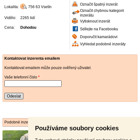
Označit špatný inzerát
Lokalita:
756 63
Vsetín
Označit chybnou kategorii
inzerátu
Vidělo:
2265 lidí
Vytisknout inzerát
Cena:
Dohodou
Sdílejte na Facebooku
Doporučit kamarádovi
Vyhledat podobné inzeráty
Kontaktovat inzerenta emailem
Kontaktovat emailem může pouze ověřený uživatel.
Vaše telefonní číslo
*
Odeslat
Podobné inzeráty
Používáme soubory cookies
Prodám fjordské koně s PP zaps ...
- [1.7. 2026]
Prodám rok a půl letého valacha a letošního
Tyto webové stránky používají soubory cookies a