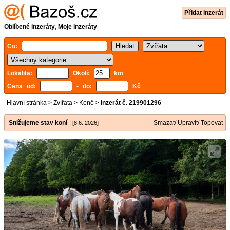
Přidat inzerát
Oblíbené inzeráty
,
Moje inzeráty
Co:
Lokalita:
Okolí:
km
Cena od:
- do:
Kč
Hlavní stránka
>
Zvířata
>
Koně
>
Inzerát č. 219901296
Snižujeme stav koní
Smazat/ Upravit/ Topovat
- [8.6. 2026]