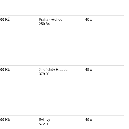
000 Kč
Praha - východ
40 x
250 84
500 Kč
Jindřichův Hradec
45 x
379 01
000 Kč
Svitavy
49 x
572 01