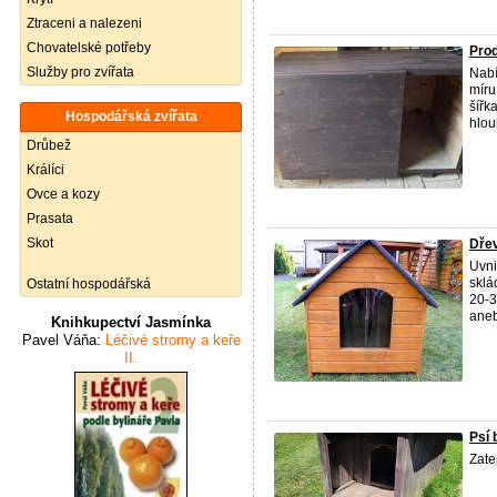
Ztraceni a nalezeni
Chovatelské potřeby
Prod
Služby pro zvířata
Nabí
míru
šířk
Hospodářská zvířata
hlou
Drůbež
Králíci
Ovce a kozy
Prasata
Skot
Dřev
Uvni
sklá
Ostatní hospodářská
20-3
aneb
Knihkupectví Jasmínka
Pavel Váňa:
Léčivé stromy a keře
II.
Psí 
Zat