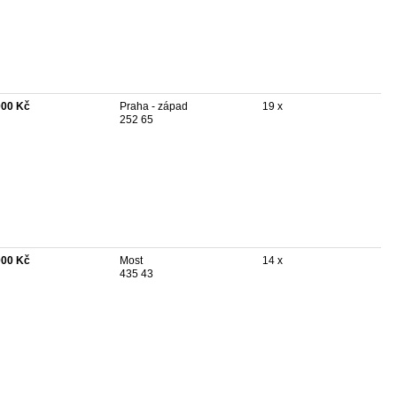
000 Kč
Praha - západ
19 x
252 65
000 Kč
Most
14 x
435 43