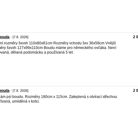
bouda
2 
- [7.8. 2026]
řní rozměry šxvxh 110x80x81cm Rozměry vchodu šxv 36x58cm Vnější
měry šxvxh 127x99x110cm Boudu máme pro německého ovčáka. Není
vaná, dělaná podomácku a používaná 5 let.
bouda
2 
- [7.8. 2026]
ám psí boudu. Rozměry 180cm x 115cm. Zateplená s otvírací střechou.
ívaná, umístěná v kotci.