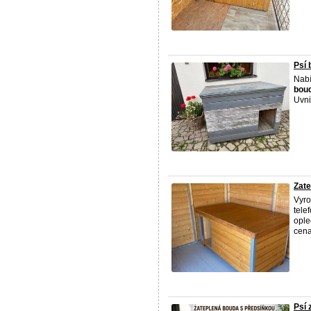
Psí 
Nabí
bou
Uvni
Zate
Vyro
tele
ople
cena
Psí 