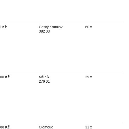
0 Kč
Český Krumlov
60 x
382 03
000 Kč
Mělník
29 x
276 01
900 Kč
Olomouc
31 x