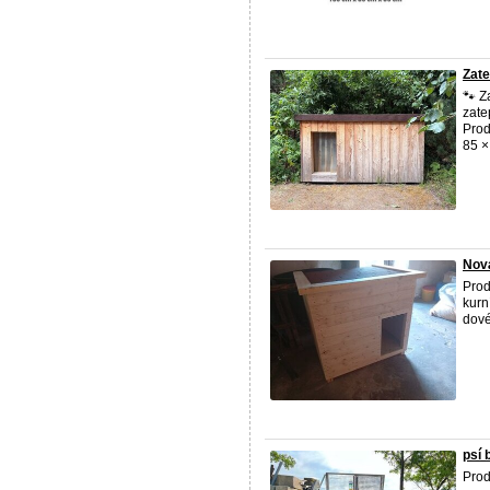
Zate
🐾 Z
zate
Prod
85 × 
Nov
Prod
kurn
dové
psí 
Prod