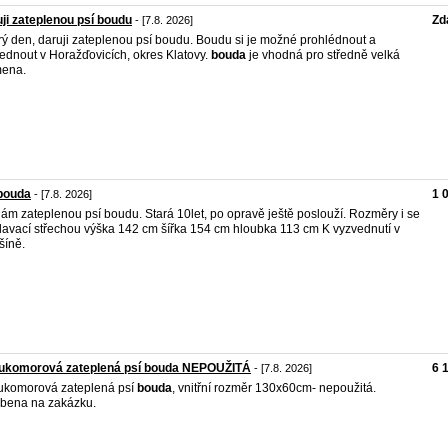
ji zateplenou psí boudu
Zd
- [7.8. 2026]
ý den, daruji zateplenou psí boudu. Boudu si je možné prohlédnout a
ednout v Horažďovicích, okres Klatovy.
bouda
je vhodná pro středně velká
mena.
bouda
1 
- [7.8. 2026]
ám zateplenou psí boudu. Stará 10let, po opravě ještě poslouží. Rozměry i se
avací střechou výška 142 cm šířka 154 cm hloubka 113 cm K vyzvednutí v
šíně.
ukomorová zateplená psí bouda NEPOUŽITÁ
6 
- [7.8. 2026]
komorová zateplená psí
bouda
, vnitřní rozměr 130x60cm- nepoužitá.
bena na zakázku.