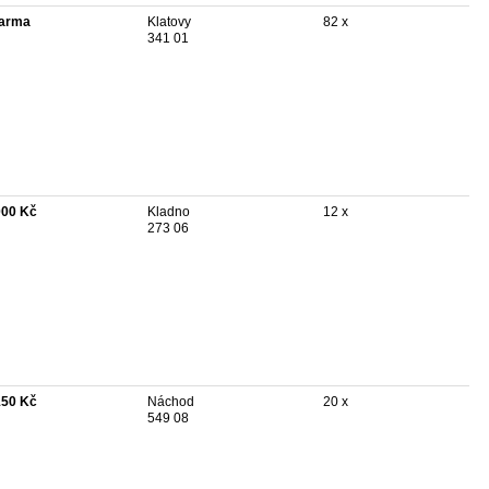
arma
Klatovy
82 x
341 01
000 Kč
Kladno
12 x
273 06
150 Kč
Náchod
20 x
549 08