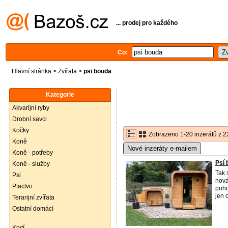
... prodej pro každého
Co:
Hlavní stránka
>
Zvířata
>
psi bouda
Kategorie
Akvarijní ryby
Drobní savci
Kočky
Zobrazeno 1-20 inzerátů z 2
Koně
Nové inzeráty e-mailem
Koně - potřeby
Psí
Koně - služby
Tak 
Psi
nová
Ptactvo
poho
jen o
Terarijní zvířata
Ostatní domácí
Krytí