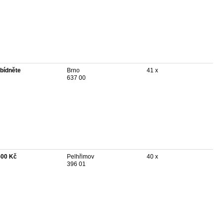
bídněte
Brno
41 x
637 00
500 Kč
Pelhřimov
40 x
396 01