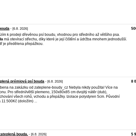
bouda
50
- [6.8. 2026]
zím k prodeji dřevěnou psí boudu, vhodnou pro středního až většího psa.
da
má otevírací střechu, díky které je její čištění a údržba mnohem jednodušší.
tř je předělena přepážkou.
plená prémiová psí bouda
8 
- [6.8. 2026]
bena na zakázku od zateplene-boudy_cz Nebyla nikdy použita! Více na
fonu. Pro střední/větší plemeno, 150x80x85 cm dvojitý nátěr (dub),
chování všech rohů, vchodu a přepážky. Izolace polystyren 5cm. Původní
 11.500Kč (doložím) ...
zateplená bouda.
5 
- [6.8. 2026]