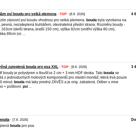
ám psí boudu pro velká plemena
4 
-
TOP
- [8.8. 2026]
zím zánovní psí boudu vhodnou pro velká plemena.
bouda
byla vyrobena na
, pevná, nezateplená truhlářem, otevíratelná přední strana. Rozměry boudy -
a 163cm (delší strana, kratší 150 cm), výška 92cm (vnitřní výška 80 cm),
bka 89cm (vc ...
ěná zateplená bouda pro psa XXL
3 
-
TOP
- [8.8. 2026]
tř boudy je polystyren o tloušťce 2 cm + 3 mm HDF deska. Tato
bouda
se
dá z jednoduchých hotových komponentů pro vlastní montáž, která trvá pouze
0 minut.
bouda
má taky predný ZÁVĚS a je orig. zabalená. Odber u mne
o + poštovní.
psi
...
bouda
Do
- [7.8. 2026]
eplená
bouda
pro psa.