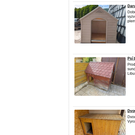
Daru
Dobr
vyzv
ple
Psí 
Prod
sund
Libu
Dvo
Dvou
Vyro