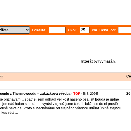
Lokalita:
Okolí:
km Cena od:
Inzerát byl vymazán.
Ce
22
 boudu z Thermowoodu – zakázková výroba
20
-
TOP
- [8.8. 2026]
se přiznávám… špatně jsem odhadl velikost našeho psa. 😄
bouda
je úplně
, jen náš hafan se rozhodl vyrůst víc, než jsme čekali, takže se do ní prostě
dlně nevejde. Proto si necháváme od stejného výrobce udělat úplně stejnou,
 kus větš ...