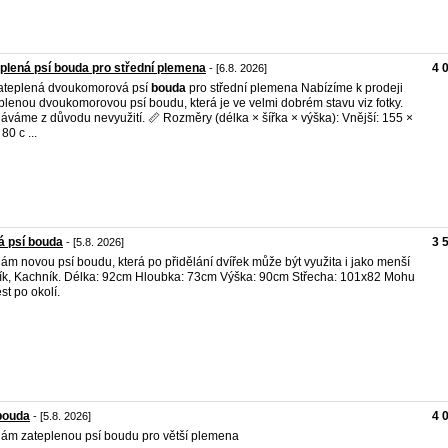
plená psí bouda pro střední plemena
4 
- [6.8. 2026]
ateplená dvoukomorová psí
bouda
pro střední plemena Nabízíme k prodeji
plenou dvoukomorovou psí boudu, která je ve velmi dobrém stavu viz fotky.
áváme z důvodu nevyužití. 📏 Rozměry (délka × šířka × výška): Vnější: 155 ×
80 c ...
á psí bouda
3 
- [5.8. 2026]
ám novou psí boudu, která po přidělání dvířek může být využita i jako menší
ík, Kachník. Délka: 92cm Hloubka: 73cm Výška: 90cm Střecha: 101x82 Mohu
st po okolí.
bouda
4 
- [5.8. 2026]
ám zateplenou psí boudu pro větší plemena