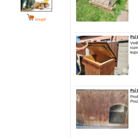
koupit
Psí 
Vnit
roz
kupo
Psí 
Prod
Použ