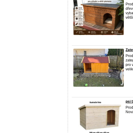
Prod
dřev
vyba
větš
Zate
Prod
zate
pro 
velik
psi 
Prod
Nová