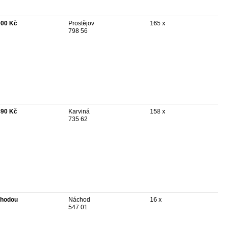
000 Kč
Prostějov
165 x
798 56
490 Kč
Karviná
158 x
735 62
hodou
Náchod
16 x
547 01