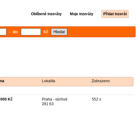
Oblíbené inzeráty
Moje inzeráty
Přidat inzerát
- do:
Kč
na
Lokalita
Zobrazeno
 000 Kč
Praha - východ
552 x
281 63