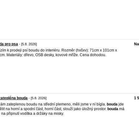
da pro psa
Na
- [5.8. 2026]
zím k prodeji psí boudu do interiéru. Rozměr (hxšxv): 71cm x 101cm x
cm. Materiály: dřevo, OSB desky, kovové mříže. Cena dohodou.
zatepléna bouda
1 
- [5.8. 2026]
ám zateplenou boudu na střední plemeno, měli jsme v ní bígla.
bouda
jde
ělit na horní a spodní část, horní část, slouží jako úložný prostor.
bouda
má
 na připnutí vodítka a držáky na misky.