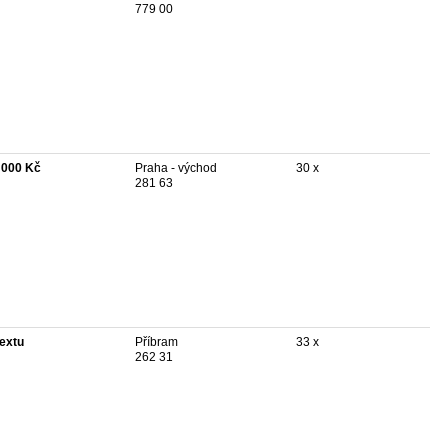
779 00
 000 Kč
Praha - východ
30 x
281 63
textu
Příbram
33 x
262 31