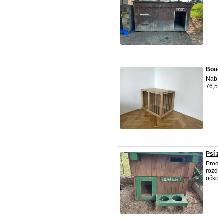
Bou
Nabí
76,5
Psí 
Prod
rozd
očko