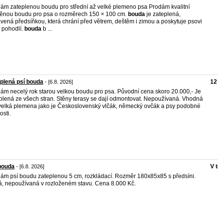
ám zateplenou boudu pro střední až velké plemeno psa Prodám kvalitní
ěnou boudu pro psa o rozměrech 150 × 100 cm.
bouda
je zateplená,
vená předsíňkou, která chrání před větrem, deštěm i zimou a poskytuje psovi
í pohodlí.
bouda
b ...
plená psí bouda
12
- [6.8. 2026]
ám necelý rok starou velkou boudu pro psa. Původní cena skoro 20.000,- Je
plená ze všech stran. Stěny terasy se dají odmontovat. Nepoužívaná. Vhodná
velká plemena jako je Československý vlčák, německý ovčák a psy podobné
osti.
bouda
V 
- [6.8. 2026]
ám psí boudu zateplenou 5 cm, rozkládací. Rozměr 180x85x85 s předsíni.
, nepoužívaná v rozloženém stavu. Cena 8.000 Kč.