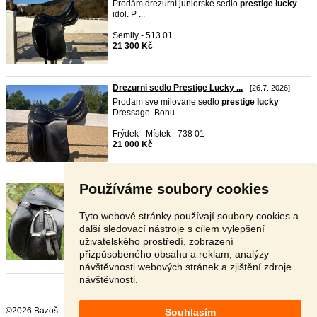
Prodám drezurní juniorské sedlo
prestige
lucky
idol. P ...
Semily - 513 01
21 300 Kč
Drezurni sedlo Prestige Lucky ...
- [26.7. 2026]
Prodam sve milovane sedlo
prestige
lucky
Dressage. Bohu ...
Frýdek - Místek - 738 01
21 000 Kč
Používáme soubory cookies
Prestige Lucky Dressage 16”
- [23.7. 2026]
Drezurní sedlo
prestige
lucky
Dressage, posedlí
značeno ...
Tyto webové stránky používají soubory cookies a
další sledovací nástroje s cílem vylepšení
Plzeň - 301 00
uživatelského prostředí, zobrazení
14 000 Kč
přizpůsobeného obsahu a reklam, analýzy
návštěvnosti webových stránek a zjištění zdroje
návštěvnosti.
©2026 Bazoš -
Inzerce, Bazar
Souhlasím