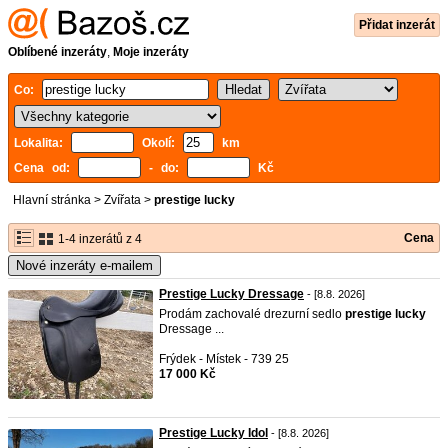
Přidat inzerát
Oblíbené inzeráty
,
Moje inzeráty
Co:
Lokalita:
Okolí:
km
Cena od:
- do:
Kč
Hlavní stránka
>
Zvířata
>
prestige lucky
Cena
1-4 inzerátů z 4
Nové inzeráty e-mailem
Prestige Lucky Dressage
- [8.8. 2026]
Prodám zachovalé drezurní sedlo
prestige
lucky
Dressage ...
Frýdek - Místek - 739 25
17 000 Kč
Prestige Lucky Idol
- [8.8. 2026]