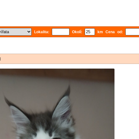
Lokalita:
Okolí:
km Cena od:
]