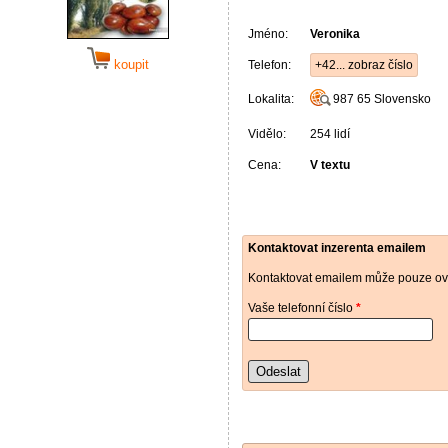
Jméno:
Veronika
koupit
Telefon:
+42... zobraz číslo
Lokalita:
987 65
Slovensko
Vidělo:
254 lidí
Cena:
V textu
Kontaktovat inzerenta emailem
Kontaktovat emailem může pouze ově
Vaše telefonní číslo
*
Odeslat