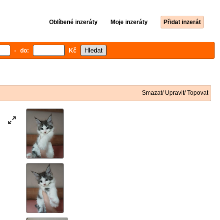
Oblíbené inzeráty
Moje inzeráty
Přidat inzerát
- do:
Kč
Smazat/ Upravit/ Topovat