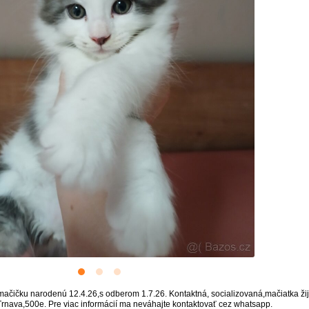
čičku narodenú 12.4.26,s odberom 1.7.26. Kontaktná, socializovaná,mačiatka žijú
rnava,500e. Pre viac informácií ma neváhajte kontaktovať cez whatsapp.