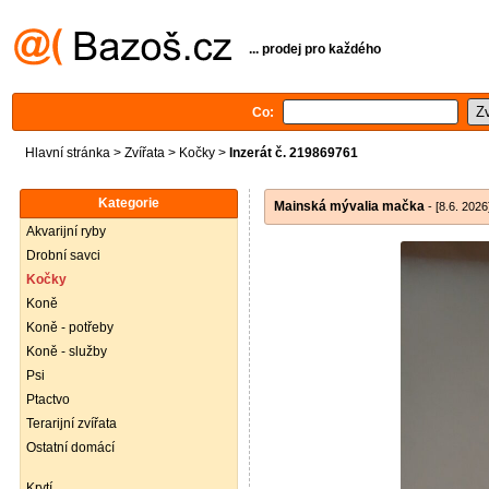
... prodej pro každého
Co:
Hlavní stránka
>
Zvířata
>
Kočky
>
Inzerát č. 219869761
Kategorie
Mainská mývalia mačka
- [8.6. 2026
Akvarijní ryby
Drobní savci
Kočky
Koně
Koně - potřeby
Koně - služby
Psi
Ptactvo
Terarijní zvířata
Ostatní domácí
Krytí