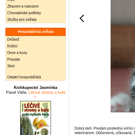
Ztraceni a nalezeni
Chovatelské potřeby
Služby pro zvířata
Hospodářská zvířata
Drůbež
Králíci
Ovce a kozy
Prasata
Skot
Ostatní hospodářská
Knihkupectví Jasmínka
Pavel Váňa:
Léčivé stromy a keře
I.
Dobrý deň. Predám poslednú voľnú ma
veterinárom. Odčervená, očkovaná. T