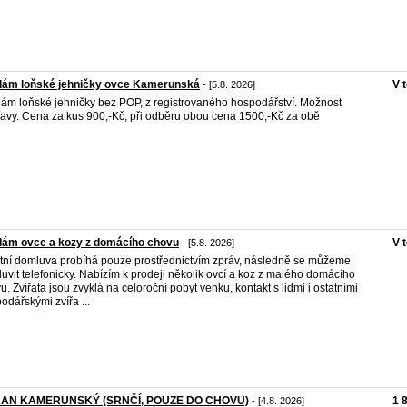
dám loňské jehničky ovce Kamerunská
V 
- [5.8. 2026]
ám loňské jehničky bez POP, z registrovaného hospodářství. Možnost
avy. Cena za kus 900,-Kč, při odběru obou cena 1500,-Kč za obě
dám ovce a kozy z domácího chovu
V 
- [5.8. 2026]
tní domluva probíhá pouze prostřednictvím zpráv, následně se můžeme
uvit telefonicky. Nabízím k prodeji několik ovcí a koz z malého domácího
u. Zvířata jsou zvyklá na celoroční pobyt venku, kontakt s lidmi i ostatními
odářskými zvířa ...
AN KAMERUNSKÝ (SRNČÍ, POUZE DO CHOVU)
1 
- [4.8. 2026]