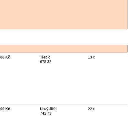
200 Kč
Třebíč
13 x
675 32
300 Kč
Nový Jičín
22 x
742 73