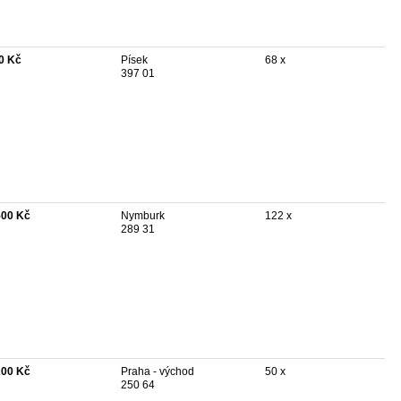
0 Kč
Písek
68 x
397 01
500 Kč
Nymburk
122 x
289 31
200 Kč
Praha - východ
50 x
250 64