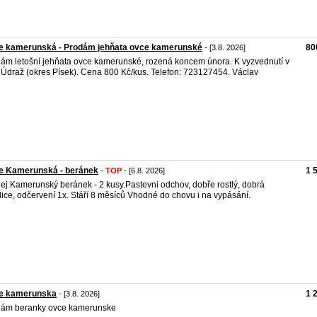
e kamerunská - Prodám jehňata ovce kamerunské
80
- [3.8. 2026]
ám letošní jehňata ovce kamerunské, rozená koncem února. K vyzvednutí v
 Údraž (okres Písek). Cena 800 Kč/kus. Telefon: 723127454. Václav
e Kamerunská - beránek
1 
-
TOP
- [6.8. 2026]
ej Kamerunský beránek - 2 kusy.Pastevni odchov, dobře rostlý, dobrá
ice, odčervení 1x. Stáří 8 měsíců Vhodné do chovu i na vypásání.
e kamerunska
1 
- [3.8. 2026]
dám beranky ovce kamerunske