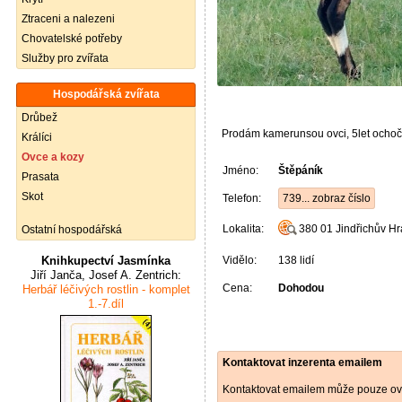
Ztraceni a nalezeni
Chovatelské potřeby
Služby pro zvířata
Hospodářská zvířata
Drůbež
Prodám kamerunsou ovci, 5let ocho
Králíci
Ovce a kozy
Jméno:
Štěpáník
Prasata
Skot
Telefon:
739... zobraz číslo
Lokalita:
380 01
Jindřichův H
Ostatní hospodářská
Vidělo:
138 lidí
Knihkupectví Jasmínka
Jiří Janča, Josef A. Zentrich:
Cena:
Dohodou
Herbář léčivých rostlin - komplet
1.-7.díl
Kontaktovat inzerenta emailem
Kontaktovat emailem může pouze ově