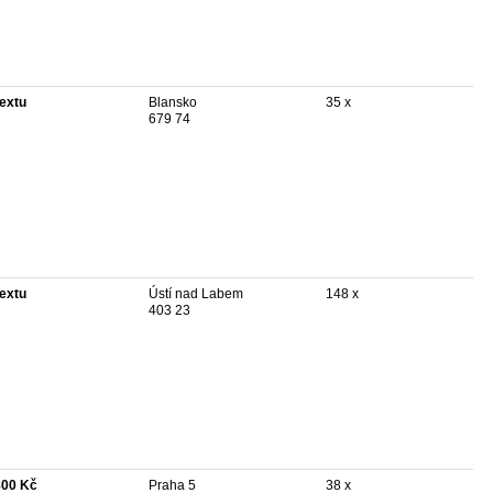
textu
Blansko
35 x
679 74
textu
Ústí nad Labem
148 x
403 23
800 Kč
Praha 5
38 x