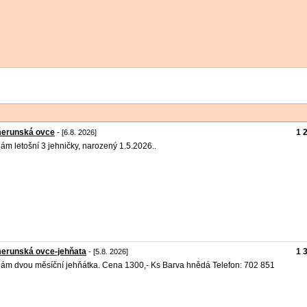
erunská ovce
1 
- [6.8. 2026]
ám letošní 3 jehničky, narozený 1.5.2026..
erunská ovce-jehňata
1 
- [5.8. 2026]
ám dvou měsíční jehňátka. Cena 1300,- Ks Barva hnědá Telefon: 702 851