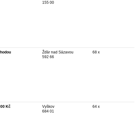
155 00
hodou
Žďár nad Sázavou
68 x
592 66
000 Kč
Vyškov
64 x
684 01