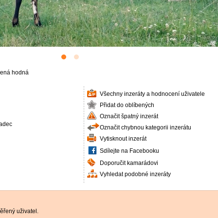
čená hodná
Všechny inzeráty a hodnocení uživatele
Přidat do oblíbených
Označit špatný inzerát
radec
Označit chybnou kategorii inzerátu
Vytisknout inzerát
Sdílejte na Facebooku
Doporučit kamarádovi
Vyhledat podobné inzeráty
řený uživatel.