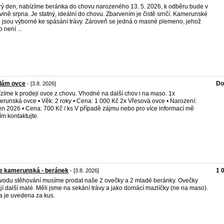
ý den, nabízíme beránka do chovu narozeného 13. 5. 2026, k odběru bude v
vině srpna. Je statný, ideální do chovu. Zbarvením je čistě srnčí. Kamerunské
 jsou výborné ke spásání trávy. Zároveň se jedná o masné plemeno, jehož
 není ...
dám ovce
Do
- [3.8. 2026]
zíme k prodeji ovce z chovu. Vhodné na další chov i na maso. 1x
runská ovce • Věk: 2 roky • Cena: 1 000 Kč 2x Vřesová ovce • Narození:
n 2026 • Cena: 700 Kč / ks V případě zájmu nebo pro více informací mě
ím kontaktujte.
e kamerunská - beránek
1 
- [3.8. 2026]
vodu stěhování musíme prodat naše 2 ovečky a 2 mladé beránky. Ovečky
jí další malé. Měli jsme na sekání trávy a jako domácí mazlíčky (ne na maso).
 je uvedena za kus.