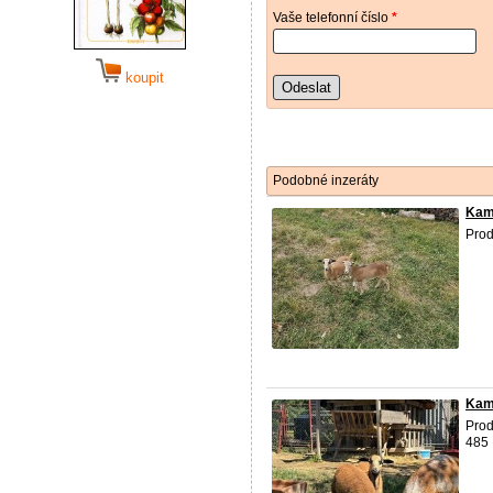
Vaše telefonní číslo
*
koupit
Odeslat
Podobné inzeráty
Kam
Prod
Kam
Prod
485