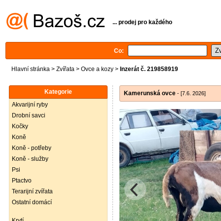
... prodej pro každého
Co:
Hlavní stránka
>
Zvířata
>
Ovce a kozy
>
Inzerát č. 219858919
Kategorie
Kamerunská ovce
- [7.6. 2026]
Akvarijní ryby
Drobní savci
Kočky
Koně
Koně - potřeby
Koně - služby
Psi
Ptactvo
Terarijní zvířata
Ostatní domácí
Krytí