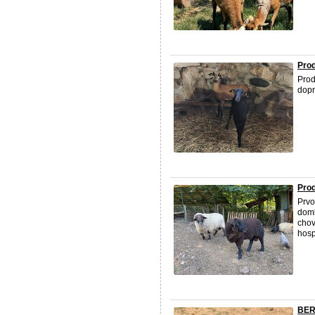
Pro
Prod
dopr
Pro
Prvo
doml
chov
hosp
BER