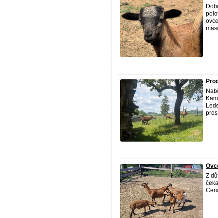
Dobr
polo
ovce
maso
Pro
Nabí
Kame
Lede
pros
Ovc
Z dů
čeka
Cena