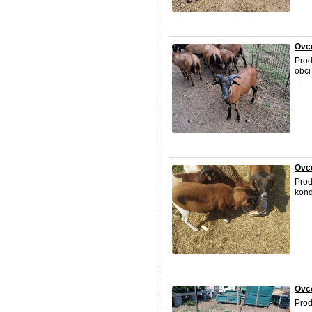
Ovc
Prod
obci
Ovc
Prod
kond
Ovc
Pro