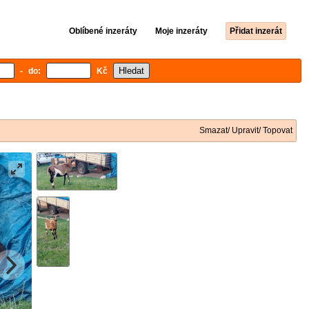
Oblíbené inzeráty
Moje inzeráty
Přidat inzerát
- do:
Kč
Smazat/ Upravit/ Topovat