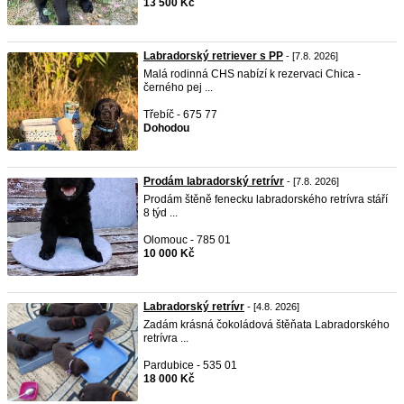
13 500 Kč
Labradorský retriever s PP
- [7.8. 2026]
Malá rodinná CHS nabízí k rezervaci Chica -
černého pej ...
Třebíč - 675 77
Dohodou
Prodám labradorský retrívr
- [7.8. 2026]
Prodám štěně fenecku labradorského retrívra stáří
8 týd ...
Olomouc - 785 01
10 000 Kč
Labradorský retrívr
- [4.8. 2026]
Zadám krásná čokoládová štěňata Labradorského
retrívra ...
Pardubice - 535 01
18 000 Kč