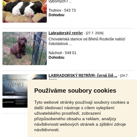
výborných r ...
Trutnov - 543 73
Dohodou
Labradorský retrívr
- [27.7. 2026]
Chovatelská stanice od Břehů Rozkoše nabízí
čokoládová ...
Náchod - 549 01
Dohodou
LABRADORSKÝ RETRÍVR- černá ště ...
- [24.7.
2026]
Chovatelská stanice SARBLET očekává v polovině
Používáme soubory cookies
září 2 ...
Vsetín - 756 01
Tyto webové stránky používají soubory cookies a
Dohodou
další sledovací nástroje s cílem vylepšení
uživatelského prostředí, zobrazení
přizpůsobeného obsahu a reklam, analýzy
Stránka:
1
2
Další
návštěvnosti webových stránek a zjištění zdroje
návštěvnosti.