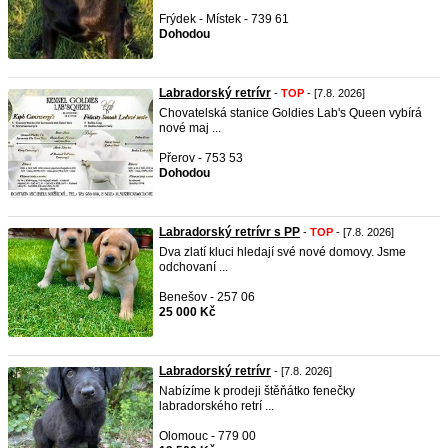
Frýdek - Místek - 739 61
Dohodou
Labradorský retrívr
-
TOP
- [7.8. 2026]
Chovatelská stanice Goldies Lab's Queen vybírá
nové maj ...
Přerov - 753 53
Dohodou
Labradorský retrívr s PP
-
TOP
- [7.8. 2026]
Dva zlatí kluci hledají své nové domovy. Jsme
odchovaní ...
Benešov - 257 06
25 000 Kč
Labradorský retrívr
- [7.8. 2026]
Nabízíme k prodeji štěňátko fenečky
labradorského retrí ...
Olomouc - 779 00