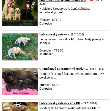
Labrador - černá, smetanová a ...
-
TOP
- [30.7.
2026]
Nabízíme k rezervaci krásná štěňátka
labradorských retr ...
Břeclav - 691 12
Dohodou
Labradorský retrívr
- [29.7. 2026]
Fenky se nám narodily 10.dubna. Měly jsme jich
sedm, a ...
Olomouc - 779 00
11 000 Kč
Čokoládový Labradorský retrívr ...
- [29.7. 2026]
Prodám šť. tmavě čokoládového labradora s PP
po skvělýc ...
Trutnov - 543 73
Dohodou
Labradorský retrívr - šť.s PP
- [29.7. 2026]
Prodám šť. Labradorského retrievera s PP po