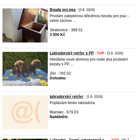
Bouda pro psa
- [3.8. 2026]
Prodám zateplenou dřevěnou boudu pro psa –
velmi zachov ...
Strakonice - 389 01
3 000 Kč
Labradorský retrívr s PP
-
TOP
- [3.8. 2026]
Hledáme nové domovy pro naše dva poslední
pejsky s PP, ...
Zlín - 765 02
Dohodou
labradorský retrívr
- [1.8. 2026]
Poptávám fenku labradora.
Blansko - 679 03
Nabídněte