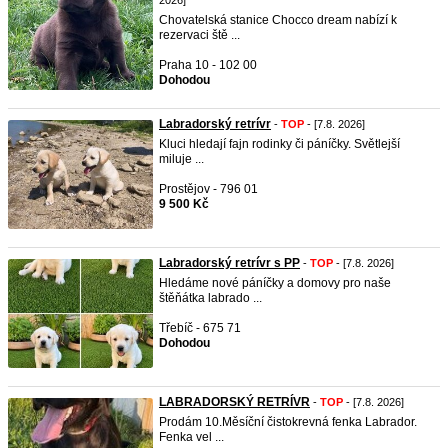
2026]
Chovatelská stanice Chocco dream nabízí k
rezervaci ště ...
Praha 10 - 102 00
Dohodou
Labradorský retrívr
-
TOP
- [7.8. 2026]
Kluci hledají fajn rodinky či páníčky. Světlejší
miluje ...
Prostějov - 796 01
9 500 Kč
Labradorský retrívr s PP
-
TOP
- [7.8. 2026]
Hledáme nové páníčky a domovy pro naše
štěňátka labrado ...
Třebíč - 675 71
Dohodou
LABRADORSKÝ RETRÍVR
-
TOP
- [7.8. 2026]
Prodám 10.Měsíční čistokrevná fenka Labrador.
Fenka vel ...