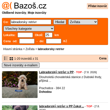
Přidat inzerát
Oblíbené inzeráty
,
Moje inzeráty
Co:
Lokalita:
Okolí:
km
Cena od:
- do:
Kč
Hlavní stránka
>
Zvířata
>
labradorsky retrivr
Cena
1-20 inzerátů z 31
Nové inzeráty e-mailem
Labradorský retrívr s PP
-
TOP
- [7.8. 2026]
Dlouholetá chovatelská stanice z Dubské lhoty,
příjímá ...
Prachatice - 384 22
Dohodou
labradorský retrívr s PP čokol ...
-
TOP
- [7.8.