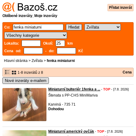
Přidat inzerát
Oblíbené inzeráty
,
Moje inzeráty
Co:
Lokalita:
Okolí:
km
Cena od:
- do:
Kč
Hlavní stránka
>
Zvířata
>
fenka miniaturni
Cena
1-8 inzerátů z 8
Nové inzeráty e-mailem
Miniaturní bulteriér 1fenka a ...
-
TOP
- [7.8. 2026]
Štenata s PP-CHS MiniMariva
Karviná - 735 71
Dohodou
Miniaturní americký ovčák
-
TOP
- [7.8. 2026]