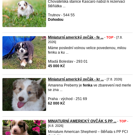
Chovatelská stanice Kascaro nabízí k rezervaci
štěňátka ...
Trutnov - 544 55
Dohodou
Miniaturní americký ovčák - fe ...
-
TOP
- [7.8.
2026]
Máme poslední volnou velice povedenou, milou
fenku a ku ...
Mladá Boleslav - 293 01
45 000 Kč
Miniaturní americký ovčák - kr ...
- [7.8. 2026]
Amarena Preberry je
fenka
ve zbarevení red merle
se zna ...
Praha - východ - 251 69
62 000 Kč
MINIATURNÍ AMERICKÝ OVČÁK S PP ...
-
TOP
-
[4.8. 2026]
Miniature American Shepherd – štěňata s PP FCI