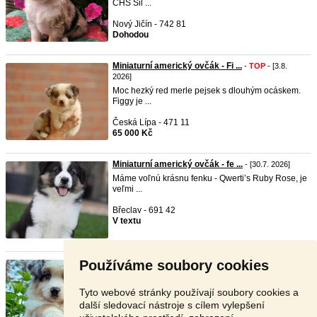
CHS Sil ...
Nový Jičín - 742 81
Dohodou
Miniaturní americký ovčák - Fi ...
-
TOP
- [3.8.
2026]
Moc hezký red merle pejsek s dlouhým ocáskem.
Figgy je ...
Česká Lípa - 471 11
65 000 Kč
Miniaturní americký ovčák - fe ...
- [30.7. 2026]
Máme voľnú krásnu fenku - Qwerti’s Ruby Rose, je
veľmi ...
Břeclav - 691 42
V textu
Používáme soubory cookies
Miniaturní americký ovčák – ná ...
- [15.7. 2026]
Miniaturní americký ovčák – výjimečná
fenka
hledá miluj ...
Tyto webové stránky používají soubory cookies a
další sledovací nástroje s cílem vylepšení
Ostrava - 700 30