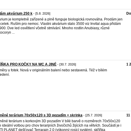
dám akvárium 250 k
Do
- [5.8. 2026]
rium je kompletně zařízené a plně funguje biologická rovnováha. Prodám jen
 celek. Ruším pro nemoc. Vlastni akvárium stalo 3500 viz Invital aqua přidám
900. Dve led osvětlení včetně stmívání. Mnoho rostlin Anubiasy, různé
ocoryn ...
ÍŇKA PRO KOČKY NA WC A JINÉ
1 
- [30.7. 2026]
ěry u fotek. Nová v originálním balení nebo sestavená. Též v bílém
edení.
něné terárium 70x50x120 s 3D pozadím + skrinka
11
- [25.7. 2026]
něné terárium s korkovým 3D pozadím V bílé barvě o rozměrech 70x50x120
e ideální volbou pro chov terarijních živočichů žijících na větvích. Součástí je i
I PLANET dešťovač Terrarain 2.0 (výkonný rosící systém), skříňka