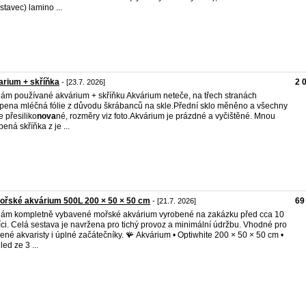
stavec) lamino ...
rium + skříňka
2 
- [23.7. 2026]
ám používané akvárium + skříňku Akvárium neteče, na třech stranách
pena mléčná fólie z důvodu škrábanců na skle.Přední sklo měněno a všechny
e přesiliko
nova
né, rozměry viz foto.Akvárium je prázdné a vyčištěné. Mnou
bená skříňka z je ...
ořské akvárium 500L 200 × 50 × 50 cm
69
- [21.7. 2026]
ám kompletně vybavené mořské akvárium vyrobené na zakázku před cca 10
ci. Celá sestava je navržena pro tichý provoz a minimální údržbu. Vhodné pro
ené akvaristy i úplné začátečníky. 🪸 Akvárium • Optiwhite 200 × 50 × 50 cm •
led ze 3 ...