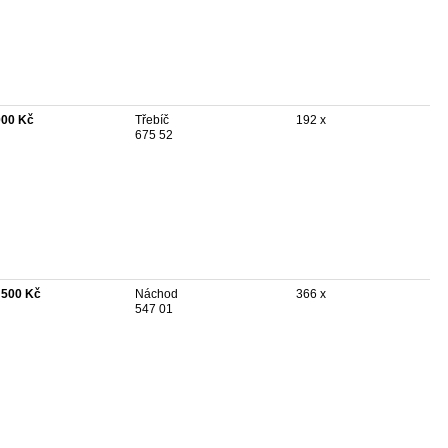
000 Kč
Třebíč
192 x
675 52
 500 Kč
Náchod
366 x
547 01