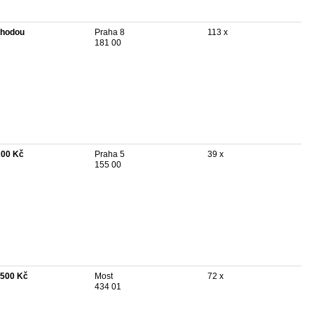
hodou
Praha 8
113 x
181 00
200 Kč
Praha 5
39 x
155 00
 500 Kč
Most
72 x
434 01