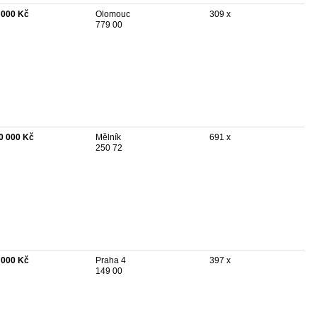
 000 Kč
Olomouc
309 x
779 00
0 000 Kč
Mělník
691 x
250 72
 000 Kč
Praha 4
397 x
149 00