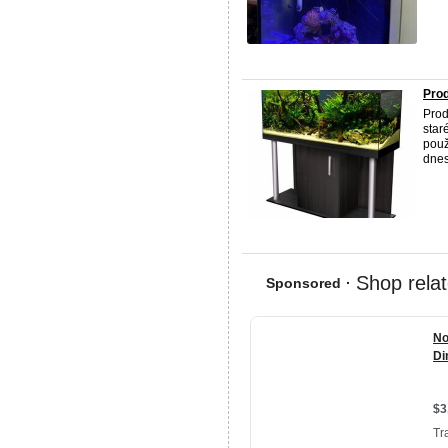
Prod
Prod
star
použ
dnes 