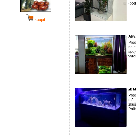
(pod
koupit
Akva
Prod
nale
spoj
vyro
🌊 M
Prod
měsí
zkuš
Průh