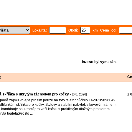
Lokalita:
Okolí:
km Cena od:
Inzerát byl vymazán.
Ce
0
á skříňka s ukrytým záchodem pro kočky
2 
- [6.8. 2026]
ípadě zájmu volejte prosím pouze na toto telefonní číslo +420735898049
ltifunkční skříňka pro kočky. Stylový a stabilní nábytek s kovovým rámem,
ý kombinuje soukromí pro vaši kočku s praktickým úložným prostorem.
rytá toaleta:Prosto ...