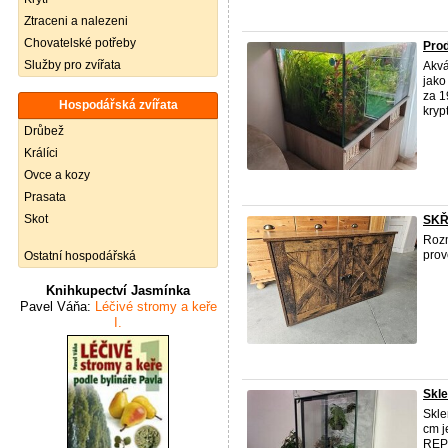
Ztraceni a nalezeni
Chovatelské potřeby
Pro
Služby pro zvířata
Akvá
jako
za 1
Hospodářská zvířata
krypt
Drůbež
Králíci
Ovce a kozy
Prasata
Skot
SKŘ
Rozm
prov
Ostatní hospodářská
Knihkupectví Jasmínka
Pavel Váňa:
Léčivé stromy a keře
I.
Skle
Skle
cm j
REPT