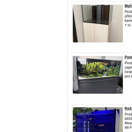
Mořs
Prod
přib
kame
× v) .
Post
Prod
zaje
česk
pro e
Red
Prod
bliž
filt
Wi-Fi