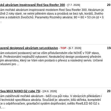
ké akvárium inspirované Red Sea Reefer 300
20
- [7.7. 2026]
ám mořské akvárium inspirované modelem Red Sea Reefer 300. Akvárium je
ližně 2 roky staré, ve velmi pěkném stavu a prodává se bez ryb, korálů, živého
ne a ostatních živočichů. Parametry Rozměry akvária: 80 × 60 × 53 cm (d × š
..
avené designové akvárium set.exklusive
15
-
TOP
- [6.7. 2026]
ám exlusivní postavený set se vším příslušenstvím vše NOVÉ v TOP stavu,
té. Profesionální nejdražší vybavení. Neskutečný design postavený předním
ým akvaristou, který se Vám vám postará o převoz a následný servis. Určené
xlusivní pro ...
 Sea MAX NANO G2 cube 75l
20
- [24.6. 2026]
ám zaběhnuté mořské akvárium - běží cca půl roku. V obrázcích přikládám i
ší technické specifikace akvária. Součástí je: akvarim, bílá skřínka, kompletní
race s odpěňovačem, gravitační systém doplňování, světlo ReefLED 60 G2 s
, ...