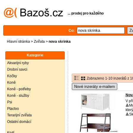
... prodej pro každého
Co:
Hlavní stránka
>
Zvířata
>
nova skrinka
Kategorie
Akvarijní ryby
Drobní savci
Kočky
Zobrazeno 1-10 inzerátů z 1
Koně
Nové inzeráty e-mailem
Koně - potřeby
Nov
Koně - služby
V př
Psi
🔺Mu
Ptactvo
kter
🔺Sk
Terarijní zvířata
Ostatní domácí
Krytí