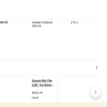
000 Kč
Hradec Králové
174 x
503 02