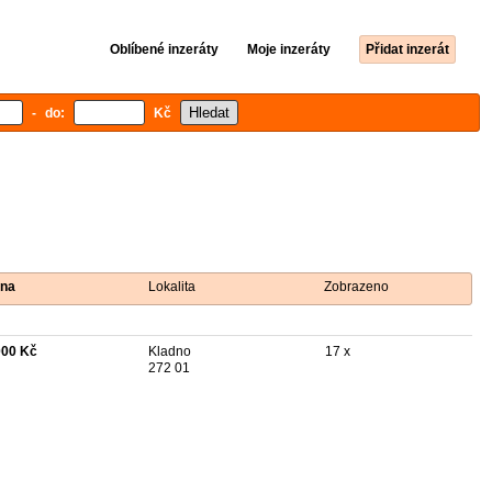
Oblíbené inzeráty
Moje inzeráty
Přidat inzerát
- do:
Kč
na
Lokalita
Zobrazeno
000 Kč
Kladno
17 x
272 01