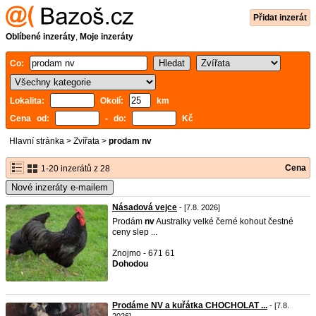
Přidat inzerát
Oblíbené inzeráty
,
Moje inzeráty
Co:
Lokalita:
Okolí:
km
Cena od:
- do:
Kč
Hlavní stránka
>
Zvířata
>
prodam nv
Cena
1-20 inzerátů z 28
Nové inzeráty e-mailem
Násadová vejce
- [7.8. 2026]
Prodám
nv
Australky velké černé kohout čestné
ceny slep ...
Znojmo - 671 61
Dohodou
Prodáme NV a kuřátka CHOCHOLAT ...
- [7.8.