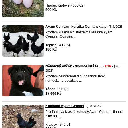
Hradec Králové - 500 02
500 Kč
Ayam Cemani - kuřátka Cemanská ...
- [6.8. 2026]
Prodám krásná a čistokrevná kuřátka Ayam
Cemani -Cemans ...
Teplice - 417 24
180 Kč
Německý ovčák - dlouhosrstá fe ...
-
TOP
- [6.8.
2026]
Prodám celočernou dlouhosrstou fenku
německého ovčáka s ...
Tábor - 390 02
17 000 Kč
Kouhouti Ayam Cemani
- [3.8. 2026]
Prodám dva krásné kohouty Ayam Cemani, líhnutí
z
nv
po ...
Klatovy - 341 01