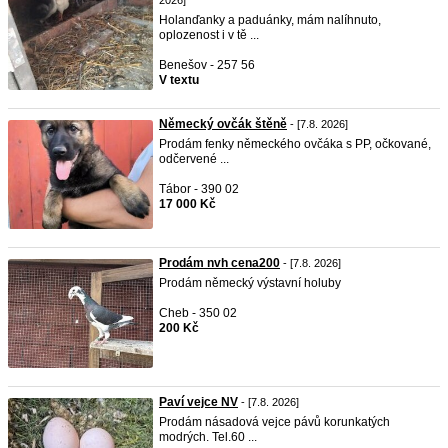
2026]
Holanďanky a paduánky, mám nalíhnuto,
oplozenost i v tě ...
Benešov - 257 56
V textu
Německý ovčák štěně
- [7.8. 2026]
Prodám fenky německého ovčáka s PP, očkované,
odčervené ...
Tábor - 390 02
17 000 Kč
Prodám nvh cena200
- [7.8. 2026]
Prodám německý výstavní holuby
Cheb - 350 02
200 Kč
Paví vejce NV
- [7.8. 2026]
Prodám násadová vejce pávů korunkatých
modrých. Tel.60 ...