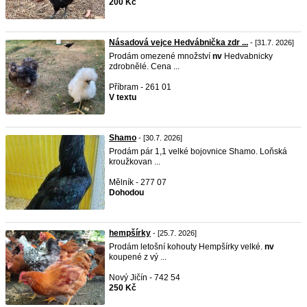
200 Kč
Násadová vejce Hedvábnička zdr ...
- [31.7. 2026]
Prodám omezené množství
nv
Hedvabnicky
zdrobnělé. Cena ...
Příbram - 261 01
V textu
Shamo
- [30.7. 2026]
Prodám pár 1,1 velké bojovnice Shamo. Loňská
kroužkovan ...
Mělník - 277 07
Dohodou
hempšírky
- [25.7. 2026]
Prodám letošní kohouty Hempšírky velké.
nv
koupené z vý ...
Nový Jičín - 742 54
250 Kč