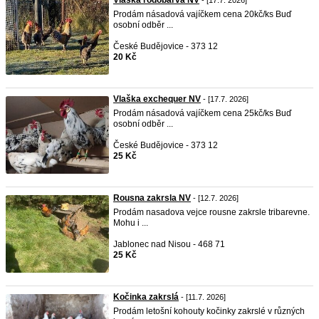
Vlaška rodobarvá NV
- [17.7. 2026]
Prodám násadová vajíčkem cena 20kč/ks Buď
osobní odběr ...
České Budějovice - 373 12
20 Kč
Vlaška exchequer NV
- [17.7. 2026]
Prodám násadová vajíčkem cena 25kč/ks Buď
osobní odběr ...
České Budějovice - 373 12
25 Kč
Rousna zakrsla NV
- [12.7. 2026]
Prodám nasadova vejce rousne zakrsle tribarevne.
Mohu i ...
Jablonec nad Nisou - 468 71
25 Kč
Kočinka zakrslá
- [11.7. 2026]
Prodám letošní kohouty kočinky zakrslé v různých