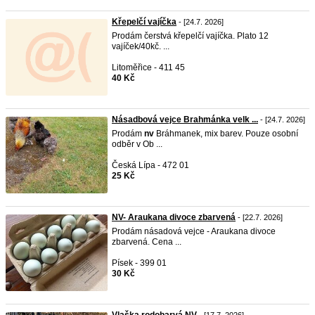
Křepelčí vajíčka
- [24.7. 2026]
Prodám čerstvá křepelčí vajíčka. Plato 12
vajíček/40kč. ...
Litoměřice - 411 45
40 Kč
Násadbová vejce Brahmánka velk ...
- [24.7. 2026]
Prodám
nv
Bráhmanek, mix barev. Pouze osobní
odběr v Ob ...
Česká Lípa - 472 01
25 Kč
NV- Araukana divoce zbarvená
- [22.7. 2026]
Prodám násadová vejce - Araukana divoce
zbarvená. Cena ...
Písek - 399 01
30 Kč