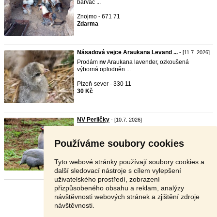
barvác ...
Znojmo - 671 71
Zdarma
Násadová vejce Araukana Levand ...
- [11.7. 2026]
Prodám
nv
Araukana lavender, ozkoušená
výborná oplodněn ...
Plzeň-sever - 330 11
30 Kč
NV Perličky
- [10.7. 2026]
Prodám
nv
perliček, převážně stříbrné ale i bílé,
černé ...
Používáme soubory cookies
Mělník - 277 07
V textu
Tyto webové stránky používají soubory cookies a
další sledovací nástroje s cílem vylepšení
uživatelského prostředí, zobrazení
přizpůsobeného obsahu a reklam, analýzy
Stránka:
1
2
Další
návštěvnosti webových stránek a zjištění zdroje
návštěvnosti.