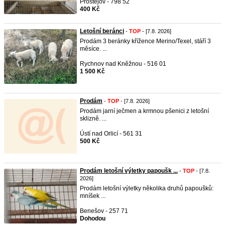
Prostějov - 798 52
400 Kč
Letošní beránci
-
TOP
- [7.8. 2026]
Prodám 3 beránky křížence Merino/Texel, stáří 3
měsíce. ...
Rychnov nad Kněžnou - 516 01
1 500 Kč
Prodám
-
TOP
- [7.8. 2026]
Prodám jarní ječmen a krmnou pšenici z letošní
sklizně. ...
Ústí nad Orlicí - 561 31
500 Kč
Prodám letošní výletky papoušk ...
-
TOP
- [7.8.
2026]
Prodám letošní výletky několika druhů papoušků:
mníšek ...
Benešov - 257 71
Dohodou