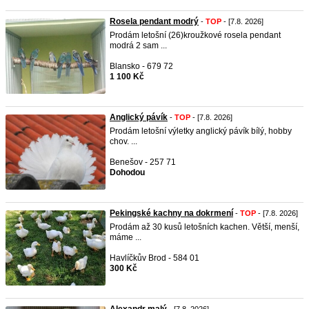
Rosela pendant modrý
-
TOP
- [7.8. 2026]
Prodám letošní (26)kroužkové rosela pendant
modrá 2 sam ...
Blansko - 679 72
1 100 Kč
Anglický pávík
-
TOP
- [7.8. 2026]
Prodám letošní výletky anglický pávík bílý, hobby
chov. ...
Benešov - 257 71
Dohodou
Pekingské kachny na dokrmení
-
TOP
- [7.8. 2026]
Prodám až 30 kusů letošních kachen. Větší, menší,
máme ...
Havlíčkův Brod - 584 01
300 Kč