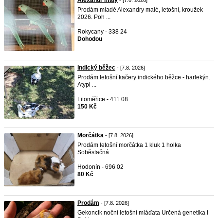
Alexandr malý
- [7.8. 2026]
Prodám mladé Alexandry malé, letošní, kroužek
2026. Poh ...
Rokycany - 338 24
Dohodou
Indický běžec
- [7.8. 2026]
Prodám letošní kačery indického běžce - harlekýn.
Atypi ...
Litoměřice - 411 08
150 Kč
Morčátka
- [7.8. 2026]
Prodám letošní morčátka 1 kluk 1 holka
Soběstačná
Hodonín - 696 02
80 Kč
Prodám
- [7.8. 2026]
Gekoncik noční letošní mláďata Určená genetika i