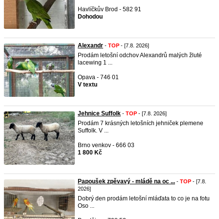
Havlíčkův Brod - 582 91
Dohodou
Alexandr
-
TOP
- [7.8. 2026]
Prodám letošní odchov Alexandrů malých žluté
lacewing 1 ...
Opava - 746 01
V textu
Jehnice Suffolk
-
TOP
- [7.8. 2026]
Prodám 7 krásných letošních jehniček plemene
Suffolk. V ...
Brno venkov - 666 03
1 800 Kč
Papoušek zpěvavý - mládě na oc ...
-
TOP
- [7.8.
2026]
Dobrý den prodám letošní mláďata to co je na fotu
Oso ...