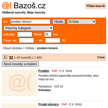
Přidat inzerát
Oblíbené inzeráty
,
Moje inzeráty
Co:
Lokalita:
Okolí:
km
Cena od:
- do:
Kč
Hlavní stránka
>
Zvířata
>
prodam letosni
Cena
1-20 inzerátů z 1 694
Nové inzeráty e-mailem
Prodám
-
TOP
- [7.8. 2026]
Prodám letošní papoušky penanti,horáky, alex
malý-do mo ...
Pardubice - 535 01
Dohodou
Prodej pšenice
-
TOP
- [7.8. 2026]