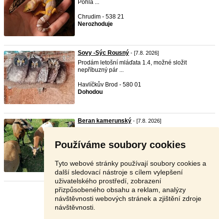
Pohla ...
Chrudim - 538 21
Nerozhoduje
Sovy -Sýc Rousný
- [7.8. 2026]
Prodám letošní mláďata 1.4, možné složit
nepříbuzný pár ...
Havlíčkův Brod - 580 01
Dohodou
Beran kamerunský
- [7.8. 2026]
Prodáme letošní beránky cena za kus celkem 2 ks
Používáme soubory cookies
Tábor - 391 81
800 Kč
Tyto webové stránky používají soubory cookies a
další sledovací nástroje s cílem vylepšení
uživatelského prostředí, zobrazení
přizpůsobeného obsahu a reklam, analýzy
Stránka:
1
2
3
Další
návštěvnosti webových stránek a zjištění zdroje
návštěvnosti.